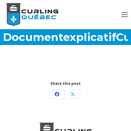
DocumentexplicatifCur
Share this post
Partager
Partager
sur
sur
Facebook
X