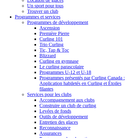
Location de glaces
Un sport pour tous
Trouver un club
Programmes et services
Programmes de développement
Ascension
Première Pierre
Curling 101
Trio Curling
Tic, Tap & Toc
Blizzard
Curling en gymnase
Le curling parascolaire
Programmes U-12 et U-18
Programmes présentés par Curling Canada :
Application habiletés en Curling et Étoiles
filantes
Services pour les clubs
Accompagnement aux clubs
Construire un club de curling
Levées de fonds
Outils de développement
Entretien des glaces
Reconnaissance
Assurances