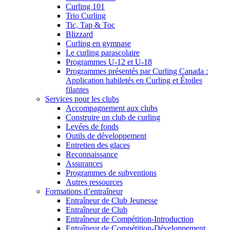
Curling 101
Trio Curling
Tic, Tap & Toc
Blizzard
Curling en gymnase
Le curling parascolaire
Programmes U-12 et U-18
Programmes présentés par Curling Canada :
Application habiletés en Curling et Étoiles
filantes
Services pour les clubs
Accompagnement aux clubs
Construire un club de curling
Levées de fonds
Outils de développement
Entretien des glaces
Reconnaissance
Assurances
Programmes de subventions
Autres ressources
Formations d’entraîneur
Entraîneur de Club Jeunesse
Entraîneur de Club
Entraîneur de Compétition-Introduction
Entraîneur de Compétition-Développement