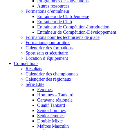
Programmes de subventions
Autres ressources
Formations d’entraîneur
Entraîneur de Club Jeunesse
Entraîneur de Club
Entraîneur de Compétition-Introduction
Entraîneur de Compétition-Développement
Formations pour les techniciens de glace
Formations pour arbitres
Calendrier des formations
Sport sain et sécuritaire
Location d’équipement
Compétitions
Résultats
Calendrier des championnats
Calendrier des régionaux
Série Élite
Femmes
Hommes – Tankard
Caravane régionale
Qualif Tankard
Senior hommes
Senior femmes
Double Mixte
Maîtres Masculin