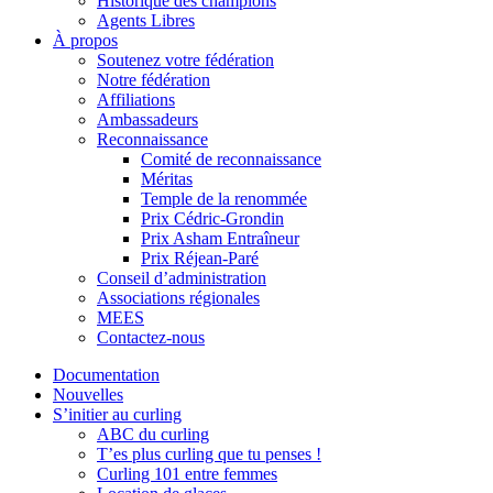
Historique des champions
Agents Libres
À propos
Soutenez votre fédération
Notre fédération
Affiliations
Ambassadeurs
Reconnaissance
Comité de reconnaissance
Méritas
Temple de la renommée
Prix Cédric-Grondin
Prix Asham Entraîneur
Prix Réjean-Paré
Conseil d’administration
Associations régionales
MEES
Contactez-nous
Documentation
Nouvelles
S’initier au curling
ABC du curling
T’es plus curling que tu penses !
Curling 101 entre femmes