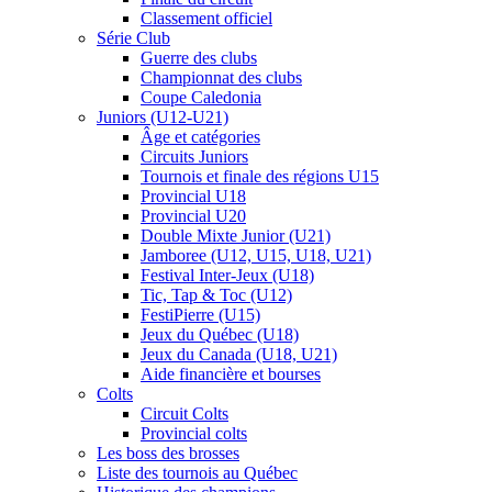
Classement officiel
Série Club
Guerre des clubs
Championnat des clubs
Coupe Caledonia
Juniors (U12-U21)
Âge et catégories
Circuits Juniors
Tournois et finale des régions U15
Provincial U18
Provincial U20
Double Mixte Junior (U21)
Jamboree (U12, U15, U18, U21)
Festival Inter-Jeux (U18)
Tic, Tap & Toc (U12)
FestiPierre (U15)
Jeux du Québec (U18)
Jeux du Canada (U18, U21)
Aide financière et bourses
Colts
Circuit Colts
Provincial colts
Les boss des brosses
Liste des tournois au Québec