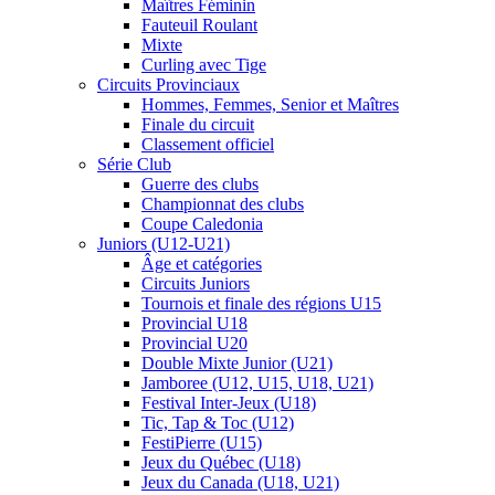
Maîtres Féminin
Fauteuil Roulant
Mixte
Curling avec Tige
Circuits Provinciaux
Hommes, Femmes, Senior et Maîtres
Finale du circuit
Classement officiel
Série Club
Guerre des clubs
Championnat des clubs
Coupe Caledonia
Juniors (U12-U21)
Âge et catégories
Circuits Juniors
Tournois et finale des régions U15
Provincial U18
Provincial U20
Double Mixte Junior (U21)
Jamboree (U12, U15, U18, U21)
Festival Inter-Jeux (U18)
Tic, Tap & Toc (U12)
FestiPierre (U15)
Jeux du Québec (U18)
Jeux du Canada (U18, U21)