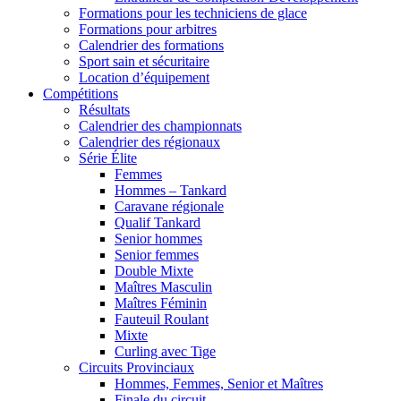
Formations pour les techniciens de glace
Formations pour arbitres
Calendrier des formations
Sport sain et sécuritaire
Location d’équipement
Compétitions
Résultats
Calendrier des championnats
Calendrier des régionaux
Série Élite
Femmes
Hommes – Tankard
Caravane régionale
Qualif Tankard
Senior hommes
Senior femmes
Double Mixte
Maîtres Masculin
Maîtres Féminin
Fauteuil Roulant
Mixte
Curling avec Tige
Circuits Provinciaux
Hommes, Femmes, Senior et Maîtres
Finale du circuit