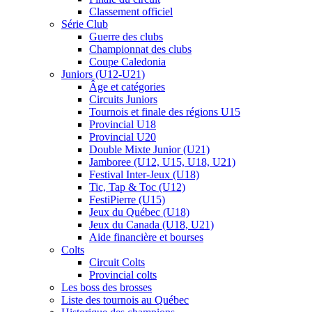
Classement officiel
Série Club
Guerre des clubs
Championnat des clubs
Coupe Caledonia
Juniors (U12-U21)
Âge et catégories
Circuits Juniors
Tournois et finale des régions U15
Provincial U18
Provincial U20
Double Mixte Junior (U21)
Jamboree (U12, U15, U18, U21)
Festival Inter-Jeux (U18)
Tic, Tap & Toc (U12)
FestiPierre (U15)
Jeux du Québec (U18)
Jeux du Canada (U18, U21)
Aide financière et bourses
Colts
Circuit Colts
Provincial colts
Les boss des brosses
Liste des tournois au Québec