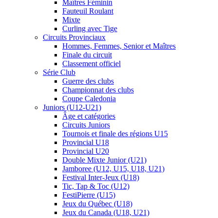
Maîtres Féminin
Fauteuil Roulant
Mixte
Curling avec Tige
Circuits Provinciaux
Hommes, Femmes, Senior et Maîtres
Finale du circuit
Classement officiel
Série Club
Guerre des clubs
Championnat des clubs
Coupe Caledonia
Juniors (U12-U21)
Âge et catégories
Circuits Juniors
Tournois et finale des régions U15
Provincial U18
Provincial U20
Double Mixte Junior (U21)
Jamboree (U12, U15, U18, U21)
Festival Inter-Jeux (U18)
Tic, Tap & Toc (U12)
FestiPierre (U15)
Jeux du Québec (U18)
Jeux du Canada (U18, U21)