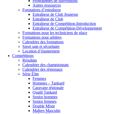
Programmes de subventions
Autres ressources
Formations d’entraîneur
Entraîneur de Club Jeunesse
Entraîneur de Club
Entraîneur de Compétition-Introduction
Entraîneur de Compétition-Développement
Formations pour les techniciens de glace
Formations pour arbitres
Calendrier des formations
Sport sain et sécuritaire
Location d’équipement
Compétitions
Résultats
Calendrier des championnats
Calendrier des régionaux
Série Élite
Femmes
Hommes – Tankard
Caravane régionale
Qualif Tankard
Senior hommes
Senior femmes
Double Mixte
Maîtres Masculin