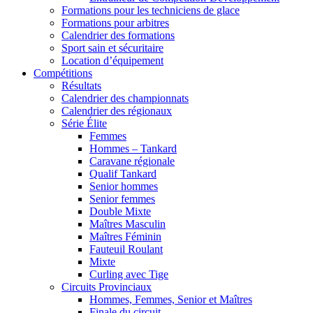
Formations pour les techniciens de glace
Formations pour arbitres
Calendrier des formations
Sport sain et sécuritaire
Location d’équipement
Compétitions
Résultats
Calendrier des championnats
Calendrier des régionaux
Série Élite
Femmes
Hommes – Tankard
Caravane régionale
Qualif Tankard
Senior hommes
Senior femmes
Double Mixte
Maîtres Masculin
Maîtres Féminin
Fauteuil Roulant
Mixte
Curling avec Tige
Circuits Provinciaux
Hommes, Femmes, Senior et Maîtres
Finale du circuit