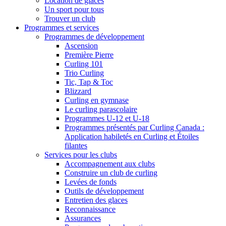
Location de glaces
Un sport pour tous
Trouver un club
Programmes et services
Programmes de développement
Ascension
Première Pierre
Curling 101
Trio Curling
Tic, Tap & Toc
Blizzard
Curling en gymnase
Le curling parascolaire
Programmes U-12 et U-18
Programmes présentés par Curling Canada :
Application habiletés en Curling et Étoiles
filantes
Services pour les clubs
Accompagnement aux clubs
Construire un club de curling
Levées de fonds
Outils de développement
Entretien des glaces
Reconnaissance
Assurances