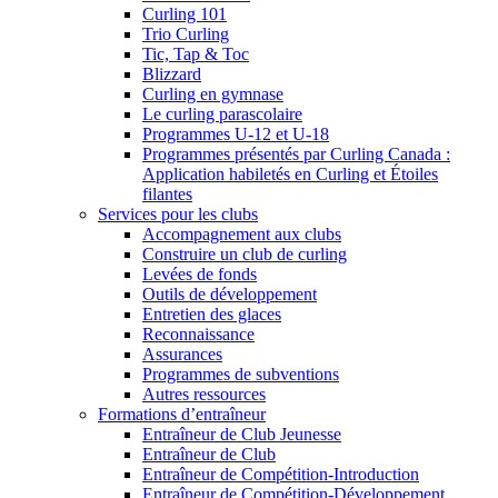
Curling 101
Trio Curling
Tic, Tap & Toc
Blizzard
Curling en gymnase
Le curling parascolaire
Programmes U-12 et U-18
Programmes présentés par Curling Canada :
Application habiletés en Curling et Étoiles
filantes
Services pour les clubs
Accompagnement aux clubs
Construire un club de curling
Levées de fonds
Outils de développement
Entretien des glaces
Reconnaissance
Assurances
Programmes de subventions
Autres ressources
Formations d’entraîneur
Entraîneur de Club Jeunesse
Entraîneur de Club
Entraîneur de Compétition-Introduction
Entraîneur de Compétition-Développement