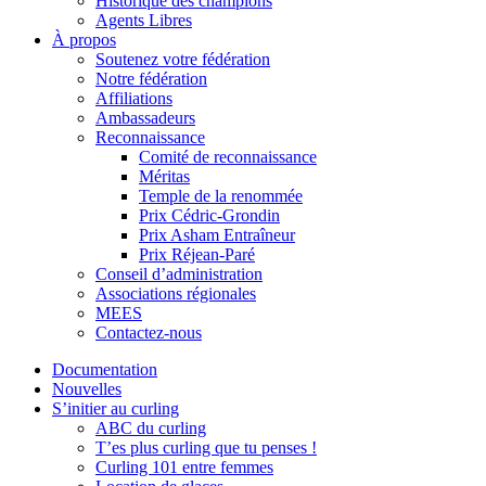
Historique des champions
Agents Libres
À propos
Soutenez votre fédération
Notre fédération
Affiliations
Ambassadeurs
Reconnaissance
Comité de reconnaissance
Méritas
Temple de la renommée
Prix Cédric-Grondin
Prix Asham Entraîneur
Prix Réjean-Paré
Conseil d’administration
Associations régionales
MEES
Contactez-nous
Documentation
Nouvelles
S’initier au curling
ABC du curling
T’es plus curling que tu penses !
Curling 101 entre femmes