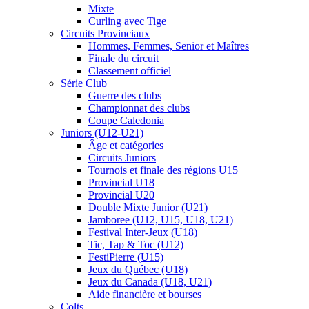
Mixte
Curling avec Tige
Circuits Provinciaux
Hommes, Femmes, Senior et Maîtres
Finale du circuit
Classement officiel
Série Club
Guerre des clubs
Championnat des clubs
Coupe Caledonia
Juniors (U12-U21)
Âge et catégories
Circuits Juniors
Tournois et finale des régions U15
Provincial U18
Provincial U20
Double Mixte Junior (U21)
Jamboree (U12, U15, U18, U21)
Festival Inter-Jeux (U18)
Tic, Tap & Toc (U12)
FestiPierre (U15)
Jeux du Québec (U18)
Jeux du Canada (U18, U21)
Aide financière et bourses
Colts