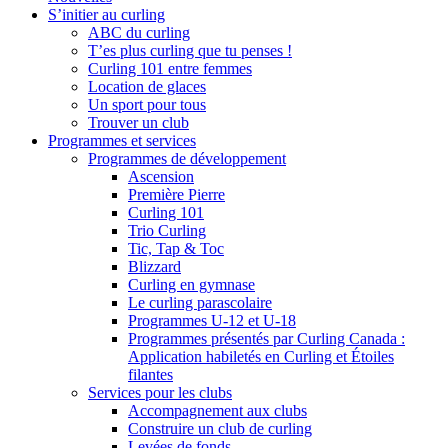
S’initier au curling
ABC du curling
T’es plus curling que tu penses !
Curling 101 entre femmes
Location de glaces
Un sport pour tous
Trouver un club
Programmes et services
Programmes de développement
Ascension
Première Pierre
Curling 101
Trio Curling
Tic, Tap & Toc
Blizzard
Curling en gymnase
Le curling parascolaire
Programmes U-12 et U-18
Programmes présentés par Curling Canada :
Application habiletés en Curling et Étoiles
filantes
Services pour les clubs
Accompagnement aux clubs
Construire un club de curling
Levées de fonds