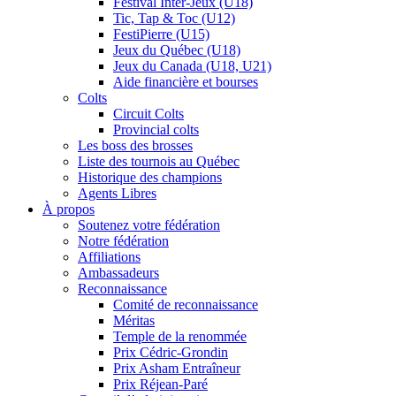
Festival Inter-Jeux (U18)
Tic, Tap & Toc (U12)
FestiPierre (U15)
Jeux du Québec (U18)
Jeux du Canada (U18, U21)
Aide financière et bourses
Colts
Circuit Colts
Provincial colts
Les boss des brosses
Liste des tournois au Québec
Historique des champions
Agents Libres
À propos
Soutenez votre fédération
Notre fédération
Affiliations
Ambassadeurs
Reconnaissance
Comité de reconnaissance
Méritas
Temple de la renommée
Prix Cédric-Grondin
Prix Asham Entraîneur
Prix Réjean-Paré