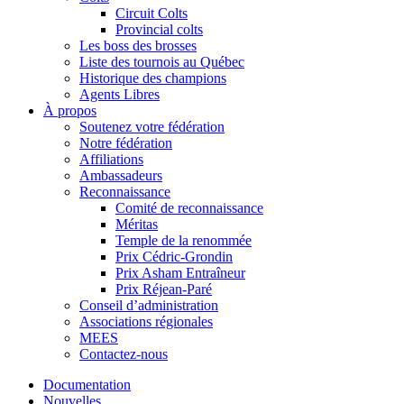
Circuit Colts
Provincial colts
Les boss des brosses
Liste des tournois au Québec
Historique des champions
Agents Libres
À propos
Soutenez votre fédération
Notre fédération
Affiliations
Ambassadeurs
Reconnaissance
Comité de reconnaissance
Méritas
Temple de la renommée
Prix Cédric-Grondin
Prix Asham Entraîneur
Prix Réjean-Paré
Conseil d’administration
Associations régionales
MEES
Contactez-nous
Documentation
Nouvelles