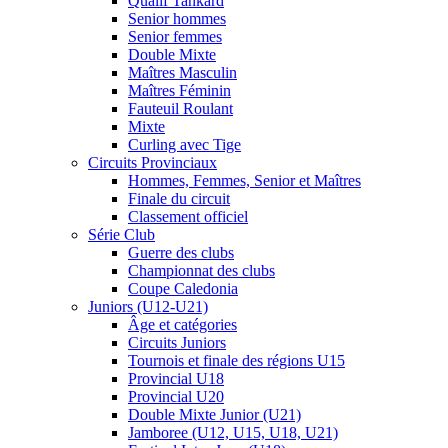
Qualif Tankard
Senior hommes
Senior femmes
Double Mixte
Maîtres Masculin
Maîtres Féminin
Fauteuil Roulant
Mixte
Curling avec Tige
Circuits Provinciaux
Hommes, Femmes, Senior et Maîtres
Finale du circuit
Classement officiel
Série Club
Guerre des clubs
Championnat des clubs
Coupe Caledonia
Juniors (U12-U21)
Âge et catégories
Circuits Juniors
Tournois et finale des régions U15
Provincial U18
Provincial U20
Double Mixte Junior (U21)
Jamboree (U12, U15, U18, U21)