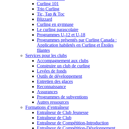
Curling 101
Trio Curling
Tic, Tap & Toc
Blizzard
Curling en gymnase
Le curling parascolaire
Programmes U-12 et U-18
Programmes présentés par Curling Canada :
Application habiletés en Curling et Étoiles
filantes
Services pour les clubs
Accompagnement aux clubs
Construire un club de curling
Levées de fonds
Outils de développement
Entretien des glaces
Reconnaissance
Assurances
Programmes de subventions
Autres ressources
Formations d’entraîneur
Entraîneur de Club Jeunesse
Entraîneur de Club
Entraîneur de Compétition-Introduction
Entraîneur de Compétition-Développement