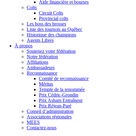
Aide financière et bourses
Colts
Circuit Colts
Provincial colts
Les boss des brosses
Liste des tournois au Québec
Historique des champions
Agents Libres
À propos
Soutenez votre fédération
Notre fédération
Affiliations
Ambassadeurs
Reconnaissance
Comité de reconnaissance
Méritas
Temple de la renommée
Prix Cédric-Grondin
Prix Asham Entraîneur
Prix Réjean-Paré
Conseil d’administration
Associations régionales
MEES
Contactez-nous