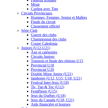
Fauteuil Roulant
Mixte
Curling avec Tige
Circuits Provinciaux
Hommes, Femmes, Senior et Maîtres
Finale du circuit
Classement officiel
Série Club
Guerre des clubs
Championnat des clubs
Coupe Caledonia
Juniors (U12-U21)
Âge et catégories
Circuits Juniors
Tournois et finale des régions U15
Provincial U18
Provincial U20
Double Mixte Junior (U21)
Jamboree (U12, U15, U18, U21)
Festival Inter-Jeux (U18)
Tic, Tap & Toc (U12)
FestiPierre (U15)
Jeux du Québec (U18)
Jeux du Canada (U18, U21)
Aide financière et bourses