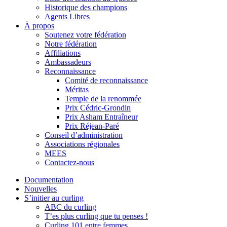
Historique des champions
Agents Libres
À propos
Soutenez votre fédération
Notre fédération
Affiliations
Ambassadeurs
Reconnaissance
Comité de reconnaissance
Méritas
Temple de la renommée
Prix Cédric-Grondin
Prix Asham Entraîneur
Prix Réjean-Paré
Conseil d’administration
Associations régionales
MEES
Contactez-nous
Documentation
Nouvelles
S’initier au curling
ABC du curling
T’es plus curling que tu penses !
Curling 101 entre femmes