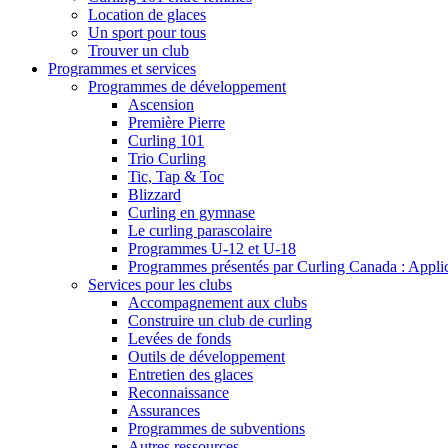
Location de glaces
Un sport pour tous
Trouver un club
Programmes et services
Programmes de développement
Ascension
Première Pierre
Curling 101
Trio Curling
Tic, Tap & Toc
Blizzard
Curling en gymnase
Le curling parascolaire
Programmes U-12 et U-18
Programmes présentés par Curling Canada : Applicat
Services pour les clubs
Accompagnement aux clubs
Construire un club de curling
Levées de fonds
Outils de développement
Entretien des glaces
Reconnaissance
Assurances
Programmes de subventions
Autres ressources