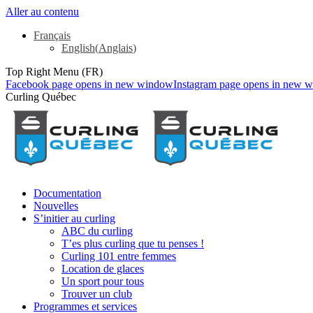
Aller au contenu
Français
English
(
Anglais
)
Top Right Menu (FR)
Facebook page opens in new window
Instagram page opens in new 
Curling Québec
Documentation
Nouvelles
S’initier au curling
ABC du curling
T’es plus curling que tu penses !
Curling 101 entre femmes
Location de glaces
Un sport pour tous
Trouver un club
Programmes et services