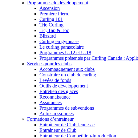
Programmes de développement
Ascension
Première Pierre
Curling 101
Trio Curling
Tic, Tap & Toc
Blizzard
Curling en gymnase
Le curling parascolaire
Programmes U-12 et U-18
Programmes présentés par Curling Canada : Applicat
Services pour les clubs
Accompagnement aux clubs
Construire un club de curling
Levées de fonds
Outils de développement
Entretien des glaces
Reconnaissance
Assurances
Programmes de subventions
Autres ressources
Formations d’entraîneur
Entraîneur de Club Jeunesse
Entraîneur de Club
Entraîneur de Compétition-Introduction