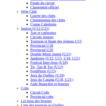
Finale du circuit
Classement officiel
Série Club
Guerre des clubs
Championnat des clubs
Coupe Caledonia
Juniors (U12-U21)
Âge et catégories
Circuits Juniors
Tournois et finale des régions U15
Provincial U18
Provincial U20
Double Mixte Junior (U21)
Jamboree (U12, U15, U18, U21)
Festival Inter-Jeux (U18)
Tic, Tap & Toc (U12)
FestiPierre (U15)
Jeux du Québec (U18)
Jeux du Canada (U18, U21)
Aide financière et bourses
Colts
Circuit Colts
Provincial colts
Les boss des brosses
Liste des tournois au Québec