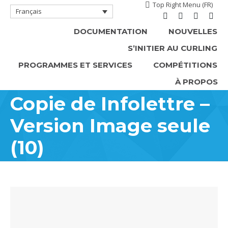
Top Right Menu (FR)
Français
Facebook
Instagram
X
YouT
DOCUMENTATION
NOUVELLES
page
page
page
page
S’INITIER AU CURLING
opens
opens
opens
open
in
in
in
in
PROGRAMMES ET SERVICES
COMPÉTITIONS
new
new
new
new
À PROPOS
window
window
window
win
Copie de Infolettre –
Version Image seule
(10)