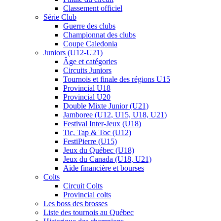
Classement officiel
Série Club
Guerre des clubs
Championnat des clubs
Coupe Caledonia
Juniors (U12-U21)
Âge et catégories
Circuits Juniors
Tournois et finale des régions U15
Provincial U18
Provincial U20
Double Mixte Junior (U21)
Jamboree (U12, U15, U18, U21)
Festival Inter-Jeux (U18)
Tic, Tap & Toc (U12)
FestiPierre (U15)
Jeux du Québec (U18)
Jeux du Canada (U18, U21)
Aide financière et bourses
Colts
Circuit Colts
Provincial colts
Les boss des brosses
Liste des tournois au Québec