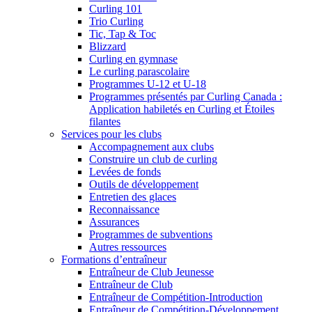
Curling 101
Trio Curling
Tic, Tap & Toc
Blizzard
Curling en gymnase
Le curling parascolaire
Programmes U-12 et U-18
Programmes présentés par Curling Canada :
Application habiletés en Curling et Étoiles
filantes
Services pour les clubs
Accompagnement aux clubs
Construire un club de curling
Levées de fonds
Outils de développement
Entretien des glaces
Reconnaissance
Assurances
Programmes de subventions
Autres ressources
Formations d’entraîneur
Entraîneur de Club Jeunesse
Entraîneur de Club
Entraîneur de Compétition-Introduction
Entraîneur de Compétition-Développement