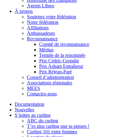
Historique des champions
Agents Libres
À propos
Soutenez votre fédération
Notre fédération
Affiliations
Ambassadeurs
Reconnaissance
Comité de reconnaissance
Méritas
Temple de la renommée
Prix Cédric-Grondin
Prix Asham Entraîneur
Prix Réjean-Paré
Conseil d’administration
Associations régionales
MEES
Contactez-nous
Documentation
Nouvelles
S’initier au curling
ABC du curling
T’es plus curling que tu penses !
Curling 101 entre femmes