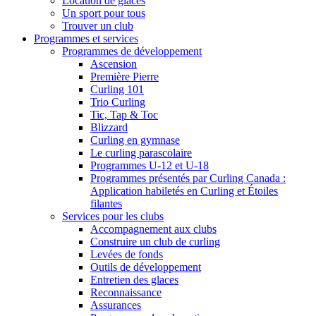
Location de glaces
Un sport pour tous
Trouver un club
Programmes et services
Programmes de développement
Ascension
Première Pierre
Curling 101
Trio Curling
Tic, Tap & Toc
Blizzard
Curling en gymnase
Le curling parascolaire
Programmes U-12 et U-18
Programmes présentés par Curling Canada :
Application habiletés en Curling et Étoiles
filantes
Services pour les clubs
Accompagnement aux clubs
Construire un club de curling
Levées de fonds
Outils de développement
Entretien des glaces
Reconnaissance
Assurances