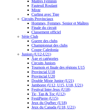
Maîtres Féminin
Fauteuil Roulant
Mixte
Curling avec Tige
Circuits Provinciaux
Hommes, Femmes, Senior et Maîtres
Finale du circuit
Classement officiel
Série Club
Guerre des clubs
Championnat des clubs
Coupe Caledonia
Juniors (U12-U21)
Âge et catégories
Circuits Juniors
Tournois et finale des régions U15
Provincial U18
Provincial U20
Double Mixte Junior (U21)
Jamboree (U12, U15, U18, U21)
Festival Inter-Jeux (U18)
Tic, Tap & Toc (U12)
FestiPierre (U15)
Jeux du Québec (U18)
Jeux du Canada (U18, U21)