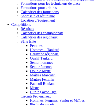
Formations pour les techniciens de glace
Formations pour arbitres
Calendrier des formations
Sport sain et sécuritaire
Location d’équipement
Compétitions
Résultats
Calendrier des championnats
Calendrier des régionaux
Série Élite
Femmes
Hommes – Tankard
Caravane régionale
Qualif Tankard
Senior hommes
Senior femmes
Double Mixte
Maîtres Masculin
Maîtres Féminin
Fauteuil Roulant
Mixte
Curling avec Tige
Circuits Provinciaux
Hommes, Femmes, Senior et Maîtres
Finale du circuit