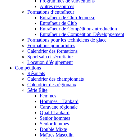
Programmes de subventions
Autres ressources
Formations d’entraîneur
Entraîneur de Club Jeunesse
Entraîneur de Club
Entraîneur de Compétition-Introduction
Entraîneur de Compétition-Développement
Formations pour les techniciens de glace
Formations pour arbitres
Calendrier des formations
Sport sain et sécuritaire
Location d’équipement
Compétitions
Résultats
Calendrier des championnats
Calendrier des régionaux
Série Élite
Femmes
Hommes – Tankard
Caravane régionale
Qualif Tankard
Senior hommes
Senior femmes
Double Mixte
Maîtres Masculin