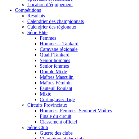
Location d’équipement
Compétitions
Résultats
Calendrier des championnats
Calendrier des régionaux
Série Élite
Femmes
Hommes – Tankard
Caravane régionale
Qualif Tankard
Senior hommes
Senior femmes
Double Mixte
Maîtres Masculin
Maîtres Féminin
Fauteuil Roulant
Mixte
Curling avec Tige
Circuits Provinciaux
Hommes, Femmes, Senior et Maîtres
Finale du circuit
Classement officiel
Série Club
Guerre des clubs
Championnat des clubs