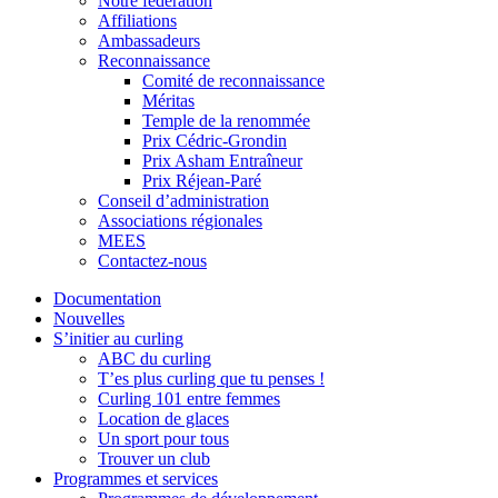
Notre fédération
Affiliations
Ambassadeurs
Reconnaissance
Comité de reconnaissance
Méritas
Temple de la renommée
Prix Cédric-Grondin
Prix Asham Entraîneur
Prix Réjean-Paré
Conseil d’administration
Associations régionales
MEES
Contactez-nous
Documentation
Nouvelles
S’initier au curling
ABC du curling
T’es plus curling que tu penses !
Curling 101 entre femmes
Location de glaces
Un sport pour tous
Trouver un club
Programmes et services