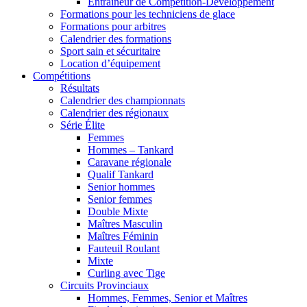
Entraîneur de Compétition-Développement
Formations pour les techniciens de glace
Formations pour arbitres
Calendrier des formations
Sport sain et sécuritaire
Location d’équipement
Compétitions
Résultats
Calendrier des championnats
Calendrier des régionaux
Série Élite
Femmes
Hommes – Tankard
Caravane régionale
Qualif Tankard
Senior hommes
Senior femmes
Double Mixte
Maîtres Masculin
Maîtres Féminin
Fauteuil Roulant
Mixte
Curling avec Tige
Circuits Provinciaux
Hommes, Femmes, Senior et Maîtres