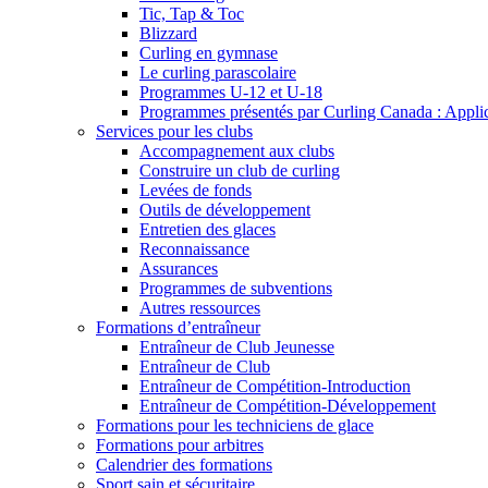
Tic, Tap & Toc
Blizzard
Curling en gymnase
Le curling parascolaire
Programmes U-12 et U-18
Programmes présentés par Curling Canada : Applicat
Services pour les clubs
Accompagnement aux clubs
Construire un club de curling
Levées de fonds
Outils de développement
Entretien des glaces
Reconnaissance
Assurances
Programmes de subventions
Autres ressources
Formations d’entraîneur
Entraîneur de Club Jeunesse
Entraîneur de Club
Entraîneur de Compétition-Introduction
Entraîneur de Compétition-Développement
Formations pour les techniciens de glace
Formations pour arbitres
Calendrier des formations
Sport sain et sécuritaire