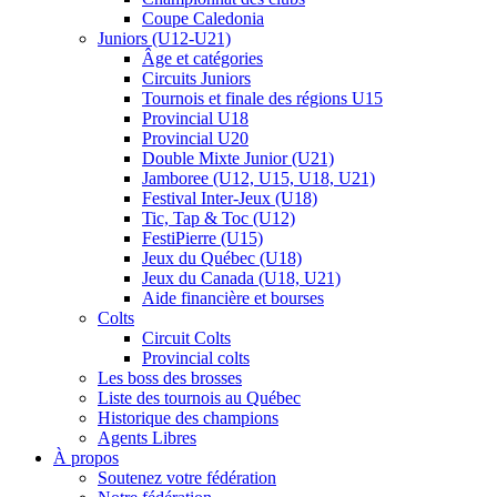
Coupe Caledonia
Juniors (U12-U21)
Âge et catégories
Circuits Juniors
Tournois et finale des régions U15
Provincial U18
Provincial U20
Double Mixte Junior (U21)
Jamboree (U12, U15, U18, U21)
Festival Inter-Jeux (U18)
Tic, Tap & Toc (U12)
FestiPierre (U15)
Jeux du Québec (U18)
Jeux du Canada (U18, U21)
Aide financière et bourses
Colts
Circuit Colts
Provincial colts
Les boss des brosses
Liste des tournois au Québec
Historique des champions
Agents Libres
À propos
Soutenez votre fédération