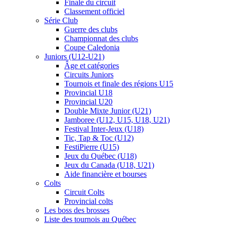
Finale du circuit
Classement officiel
Série Club
Guerre des clubs
Championnat des clubs
Coupe Caledonia
Juniors (U12-U21)
Âge et catégories
Circuits Juniors
Tournois et finale des régions U15
Provincial U18
Provincial U20
Double Mixte Junior (U21)
Jamboree (U12, U15, U18, U21)
Festival Inter-Jeux (U18)
Tic, Tap & Toc (U12)
FestiPierre (U15)
Jeux du Québec (U18)
Jeux du Canada (U18, U21)
Aide financière et bourses
Colts
Circuit Colts
Provincial colts
Les boss des brosses
Liste des tournois au Québec