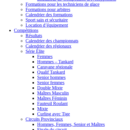
Formations pour les techniciens de glace
Formations pour arbitres
Calendrier des formations
Sport sain et sécuritaire
Location d’équipement
Compétitions
Résultats
Calendrier des championnats
Calendrier des régionaux
Série Élite
Femmes
Hommes – Tankard
Caravane régionale
Qualif Tankard
Senior hommes
Senior femmes
Double Mixte
Maîtres Masculin
Maîtres Féminin
Fauteuil Roulant
Mixte
Curling avec Tige
Circuits Provinciaux
Hommes, Femmes, Senior et Maîtres
Finale du circuit