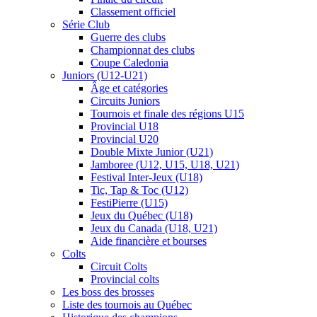
Classement officiel
Série Club
Guerre des clubs
Championnat des clubs
Coupe Caledonia
Juniors (U12-U21)
Âge et catégories
Circuits Juniors
Tournois et finale des régions U15
Provincial U18
Provincial U20
Double Mixte Junior (U21)
Jamboree (U12, U15, U18, U21)
Festival Inter-Jeux (U18)
Tic, Tap & Toc (U12)
FestiPierre (U15)
Jeux du Québec (U18)
Jeux du Canada (U18, U21)
Aide financière et bourses
Colts
Circuit Colts
Provincial colts
Les boss des brosses
Liste des tournois au Québec