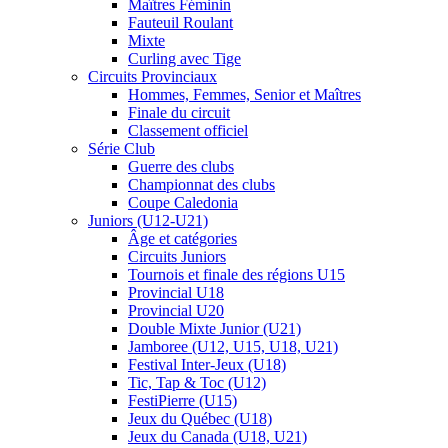
Maîtres Féminin
Fauteuil Roulant
Mixte
Curling avec Tige
Circuits Provinciaux
Hommes, Femmes, Senior et Maîtres
Finale du circuit
Classement officiel
Série Club
Guerre des clubs
Championnat des clubs
Coupe Caledonia
Juniors (U12-U21)
Âge et catégories
Circuits Juniors
Tournois et finale des régions U15
Provincial U18
Provincial U20
Double Mixte Junior (U21)
Jamboree (U12, U15, U18, U21)
Festival Inter-Jeux (U18)
Tic, Tap & Toc (U12)
FestiPierre (U15)
Jeux du Québec (U18)
Jeux du Canada (U18, U21)