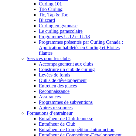
Curling 101
Trio Curling
Tic, Tap & Toc
Blizzard
Curling en gymnase
Le curling parascolaire
Programmes U-12 et U-18
Programmes présentés par Curling Canada :
Application habiletés en Curling et Étoiles
filantes
Services pour les clubs
Accompagnement aux clubs
Construire un club de curling
Levées de fonds
Outils de développement
Entretien des glaces
Reconnaissance
Assurances
Programmes de subventions
Autres ressources
Formations d’entraîneur
Entraîneur de Club Jeunesse
Entraîneur de Club
Entraîneur de Compétition-Introduction
Entraîneur de Compétition-Développement