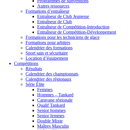
Programmes de subventions
Autres ressources
Formations d’entraîneur
Entraîneur de Club Jeunesse
Entraîneur de Club
Entraîneur de Compétition-Introduction
Entraîneur de Compétition-Développement
Formations pour les techniciens de glace
Formations pour arbitres
Calendrier des formations
Sport sain et sécuritaire
Location d’équipement
Compétitions
Résultats
Calendrier des championnats
Calendrier des régionaux
Série Élite
Femmes
Hommes – Tankard
Caravane régionale
Qualif Tankard
Senior hommes
Senior femmes
Double Mixte
Maîtres Masculin