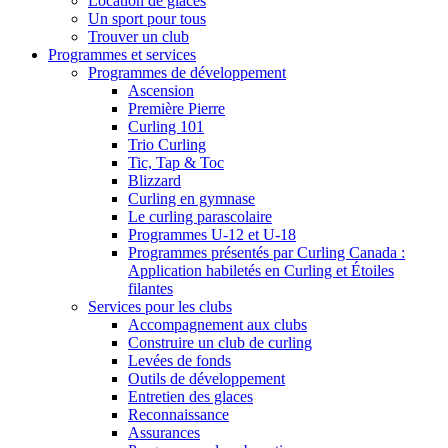
Location de glaces
Un sport pour tous
Trouver un club
Programmes et services
Programmes de développement
Ascension
Première Pierre
Curling 101
Trio Curling
Tic, Tap & Toc
Blizzard
Curling en gymnase
Le curling parascolaire
Programmes U-12 et U-18
Programmes présentés par Curling Canada :
Application habiletés en Curling et Étoiles
filantes
Services pour les clubs
Accompagnement aux clubs
Construire un club de curling
Levées de fonds
Outils de développement
Entretien des glaces
Reconnaissance
Assurances