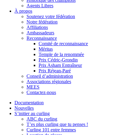
Historique des champions
Agents Libres
À propos
Soutenez votre fédération
Notre fédération
Affiliations
Ambassadeurs
Reconnaissance
Comité de reconnaissance
Méritas
Temple de la renommée
Prix Cédric-Grondin
Prix Asham Entraîneur
Prix Réjean-Paré
Conseil d’administration
Associations régionales
MEES
Contactez-nous
Documentation
Nouvelles
S’initier au curling
ABC du curling
T’es plus curling que tu penses !
Curling 101 entre femmes