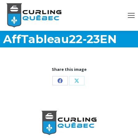
AffTableau22-23EN
Share this image
Partager
Partager
sur
sur
Facebook
X