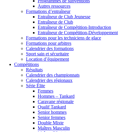
Programmes de subventions
Autres ressources
Formations d’entraîneur
Entraîneur de Club Jeunesse
Entraîneur de Club
Entraîneur de Compétition-Introduction
Entraîneur de Compétition-Développement
Formations pour les techniciens de glace
Formations pour arbitres
Calendrier des formations
Sport sain et sécuritaire
Location d’équipement
Compétitions
Résultats
Calendrier des championnats
Calendrier des régionaux
Série Élite
Femmes
Hommes – Tankard
Caravane régionale
Qualif Tankard
Senior hommes
Senior femmes
Double Mixte
Maîtres Masculin