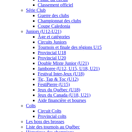
Classement officiel
Série Club
Guerre des clubs
Championnat des clubs
Coupe Caledonia
Juniors (U12-U21)
Âge et catégories
Circuits Juniors
Tournois et finale des régions U15
Provincial U18
Provincial U20
Double Mixte Junior (U21)
Jamboree (U12, U15, U18, U21)
Festival Inter-Jeux (U18)
Tic, Tap & Toc (U12)
FestiPierre (U15)
Jeux du Québec (U18)
Jeux du Canada (U18, U21)
Aide financière et bourses
Colts
Circuit Colts
Provincial colts
Les boss des brosses
Liste des tournois au Québec