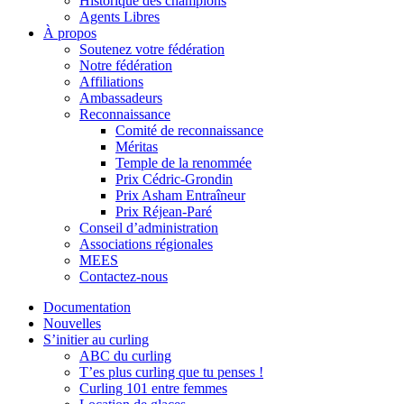
Historique des champions
Agents Libres
À propos
Soutenez votre fédération
Notre fédération
Affiliations
Ambassadeurs
Reconnaissance
Comité de reconnaissance
Méritas
Temple de la renommée
Prix Cédric-Grondin
Prix Asham Entraîneur
Prix Réjean-Paré
Conseil d’administration
Associations régionales
MEES
Contactez-nous
Documentation
Nouvelles
S’initier au curling
ABC du curling
T’es plus curling que tu penses !
Curling 101 entre femmes