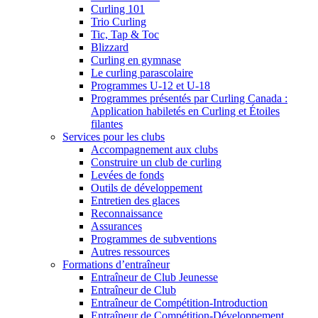
Curling 101
Trio Curling
Tic, Tap & Toc
Blizzard
Curling en gymnase
Le curling parascolaire
Programmes U-12 et U-18
Programmes présentés par Curling Canada :
Application habiletés en Curling et Étoiles
filantes
Services pour les clubs
Accompagnement aux clubs
Construire un club de curling
Levées de fonds
Outils de développement
Entretien des glaces
Reconnaissance
Assurances
Programmes de subventions
Autres ressources
Formations d’entraîneur
Entraîneur de Club Jeunesse
Entraîneur de Club
Entraîneur de Compétition-Introduction
Entraîneur de Compétition-Développement