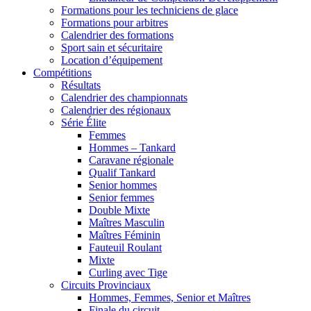
Formations pour les techniciens de glace
Formations pour arbitres
Calendrier des formations
Sport sain et sécuritaire
Location d’équipement
Compétitions
Résultats
Calendrier des championnats
Calendrier des régionaux
Série Élite
Femmes
Hommes – Tankard
Caravane régionale
Qualif Tankard
Senior hommes
Senior femmes
Double Mixte
Maîtres Masculin
Maîtres Féminin
Fauteuil Roulant
Mixte
Curling avec Tige
Circuits Provinciaux
Hommes, Femmes, Senior et Maîtres
Finale du circuit