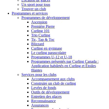
Location de glaces
Un sport pour tous
Trouver un club
Programmes et services
Programmes de développement
Ascension
Première Pierre
Curling 101
Trio Curling
Tic, Tap & Toc
Blizzard
Curling en gymnase
Le curling parascolaire
Programmes U-12 et U-18
Programmes présentés par Curling Canada :
Application habiletés en Curling et Étoiles
filantes
Services pour les clubs
Accompagnement aux clubs
Construire un club de curling
Levées de fonds
Outils de développement
Entretien des glaces
Reconnaissance
Assurances