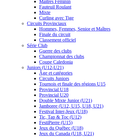
Maîtres Féminin
Fauteuil Roulant
Mixte
Curling avec Tige
Circuits Provinciaux
Hommes, Femmes, Senior et Maîtres
Finale du circuit
Classement officiel
Série Club
Guerre des clubs
Championnat des clubs
Coupe Caledonia
Juniors (U12-U21)
Âge et catégories
Circuits Juniors
Tournois et finale des régions U15
Provincial U18
Provincial U20
Double Mixte Junior (U21)
Jamboree (U12, U15, U18, U21)
Festival Inter-Jeux (U18)
Tic, Tap & Toc (U12)
FestiPierre (U15)
Jeux du Québec (U18)
Jeux du Canada (U18, U21)