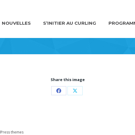
NOUVELLES
S’INITIER AU CURLING
PROGRAMM
Share this image
Partager
Partager
sur
sur
Facebook
X
Press themes