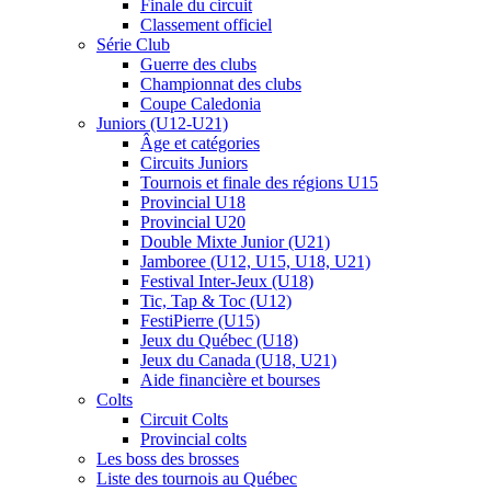
Finale du circuit
Classement officiel
Série Club
Guerre des clubs
Championnat des clubs
Coupe Caledonia
Juniors (U12-U21)
Âge et catégories
Circuits Juniors
Tournois et finale des régions U15
Provincial U18
Provincial U20
Double Mixte Junior (U21)
Jamboree (U12, U15, U18, U21)
Festival Inter-Jeux (U18)
Tic, Tap & Toc (U12)
FestiPierre (U15)
Jeux du Québec (U18)
Jeux du Canada (U18, U21)
Aide financière et bourses
Colts
Circuit Colts
Provincial colts
Les boss des brosses
Liste des tournois au Québec