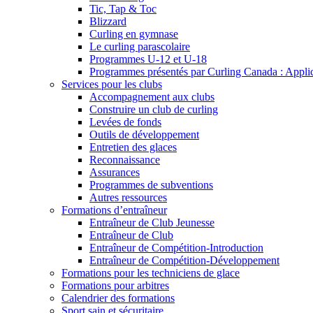
Tic, Tap & Toc
Blizzard
Curling en gymnase
Le curling parascolaire
Programmes U-12 et U-18
Programmes présentés par Curling Canada : Applicat
Services pour les clubs
Accompagnement aux clubs
Construire un club de curling
Levées de fonds
Outils de développement
Entretien des glaces
Reconnaissance
Assurances
Programmes de subventions
Autres ressources
Formations d’entraîneur
Entraîneur de Club Jeunesse
Entraîneur de Club
Entraîneur de Compétition-Introduction
Entraîneur de Compétition-Développement
Formations pour les techniciens de glace
Formations pour arbitres
Calendrier des formations
Sport sain et sécuritaire