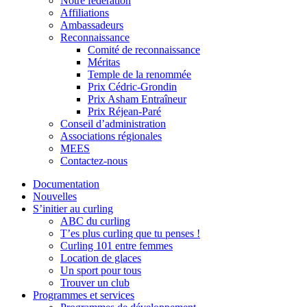
Notre fédération
Affiliations
Ambassadeurs
Reconnaissance
Comité de reconnaissance
Méritas
Temple de la renommée
Prix Cédric-Grondin
Prix Asham Entraîneur
Prix Réjean-Paré
Conseil d’administration
Associations régionales
MEES
Contactez-nous
Documentation
Nouvelles
S’initier au curling
ABC du curling
T’es plus curling que tu penses !
Curling 101 entre femmes
Location de glaces
Un sport pour tous
Trouver un club
Programmes et services