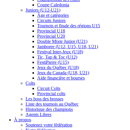
Coupe Caledonia
Juniors (U12-U21)
Âge et catégories
Circuits Juniors
Tournois et finale des régions U15
Provincial U18
Provincial U20
Double Mixte Junior (U21)
Jamboree (U12, U15, U18, U21)
Festival Inter-Jeux (U18)
Tic, Tap & Toc (U12)
FestiPierre (U15)
Jeux du Québec (U18)
Jeux du Canada (U18, U21)
Aide financière et bourses
Colts
Circuit Colts
Provincial colts
Les boss des brosses
Liste des tournois au Québec
Historique des champions
Agents Libres
À propos
Soutenez votre fédération