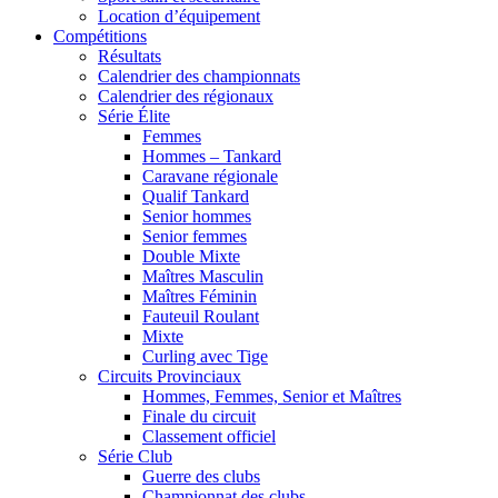
Location d’équipement
Compétitions
Résultats
Calendrier des championnats
Calendrier des régionaux
Série Élite
Femmes
Hommes – Tankard
Caravane régionale
Qualif Tankard
Senior hommes
Senior femmes
Double Mixte
Maîtres Masculin
Maîtres Féminin
Fauteuil Roulant
Mixte
Curling avec Tige
Circuits Provinciaux
Hommes, Femmes, Senior et Maîtres
Finale du circuit
Classement officiel
Série Club
Guerre des clubs
Championnat des clubs