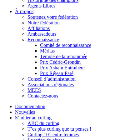
Historique des champions
Agents Libres
À propos
Soutenez votre fédération
Notre fédération
Affiliations
Ambassadeurs
Reconnaissance
Comité de reconnaissance
Méritas
Temple de la renommée
Prix Cédric-Grondin
Prix Asham Entraîneur
Prix Réjean-Paré
Conseil d’administration
Associations régionales
MEES
Contactez-nous
Documentation
Nouvelles
S’initier au curling
ABC du curling
T’es plus curling que tu penses !
Curling 101 entre femmes