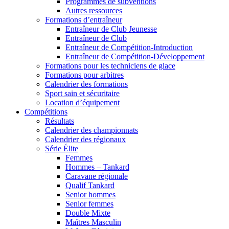
Programmes de subventions
Autres ressources
Formations d’entraîneur
Entraîneur de Club Jeunesse
Entraîneur de Club
Entraîneur de Compétition-Introduction
Entraîneur de Compétition-Développement
Formations pour les techniciens de glace
Formations pour arbitres
Calendrier des formations
Sport sain et sécuritaire
Location d’équipement
Compétitions
Résultats
Calendrier des championnats
Calendrier des régionaux
Série Élite
Femmes
Hommes – Tankard
Caravane régionale
Qualif Tankard
Senior hommes
Senior femmes
Double Mixte
Maîtres Masculin