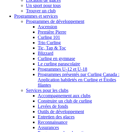
Location de glaces
Un sport pour tous
Trouver un club
Programmes et services
Programmes de développement
Ascension
Première Pierre
Curling 101
Trio Curling
Tic, Tap & Toc
Blizzard
Curling en gymnase
Le curling parascolaire
Programmes U-12 et U-18
Programmes présentés par Curling Canada :
Application habiletés en Curling et Étoiles
filantes
Services pour les clubs
Accompagnement aux clubs
Construire un club de curling
Levées de fonds
Outils de développement
Entretien des glaces
Reconnaissance
Assurances