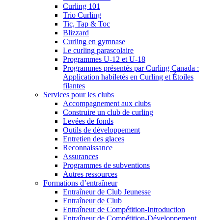
Curling 101
Trio Curling
Tic, Tap & Toc
Blizzard
Curling en gymnase
Le curling parascolaire
Programmes U-12 et U-18
Programmes présentés par Curling Canada :
Application habiletés en Curling et Étoiles
filantes
Services pour les clubs
Accompagnement aux clubs
Construire un club de curling
Levées de fonds
Outils de développement
Entretien des glaces
Reconnaissance
Assurances
Programmes de subventions
Autres ressources
Formations d’entraîneur
Entraîneur de Club Jeunesse
Entraîneur de Club
Entraîneur de Compétition-Introduction
Entraîneur de Compétition-Développement