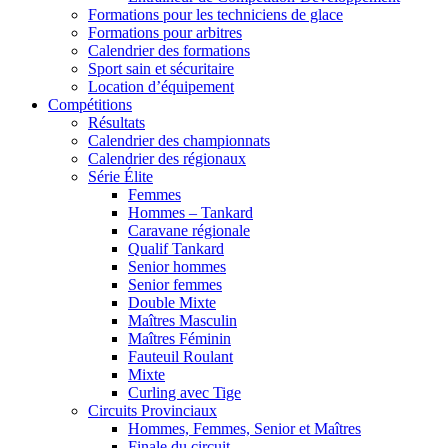
Formations pour les techniciens de glace
Formations pour arbitres
Calendrier des formations
Sport sain et sécuritaire
Location d’équipement
Compétitions
Résultats
Calendrier des championnats
Calendrier des régionaux
Série Élite
Femmes
Hommes – Tankard
Caravane régionale
Qualif Tankard
Senior hommes
Senior femmes
Double Mixte
Maîtres Masculin
Maîtres Féminin
Fauteuil Roulant
Mixte
Curling avec Tige
Circuits Provinciaux
Hommes, Femmes, Senior et Maîtres
Finale du circuit