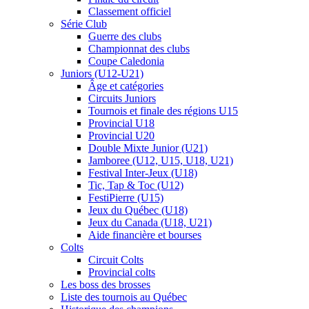
Classement officiel
Série Club
Guerre des clubs
Championnat des clubs
Coupe Caledonia
Juniors (U12-U21)
Âge et catégories
Circuits Juniors
Tournois et finale des régions U15
Provincial U18
Provincial U20
Double Mixte Junior (U21)
Jamboree (U12, U15, U18, U21)
Festival Inter-Jeux (U18)
Tic, Tap & Toc (U12)
FestiPierre (U15)
Jeux du Québec (U18)
Jeux du Canada (U18, U21)
Aide financière et bourses
Colts
Circuit Colts
Provincial colts
Les boss des brosses
Liste des tournois au Québec