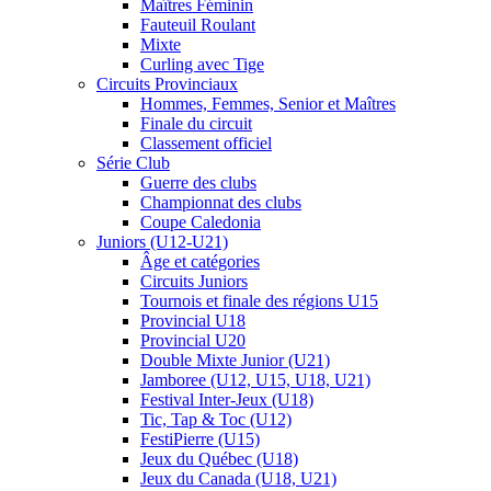
Maîtres Féminin
Fauteuil Roulant
Mixte
Curling avec Tige
Circuits Provinciaux
Hommes, Femmes, Senior et Maîtres
Finale du circuit
Classement officiel
Série Club
Guerre des clubs
Championnat des clubs
Coupe Caledonia
Juniors (U12-U21)
Âge et catégories
Circuits Juniors
Tournois et finale des régions U15
Provincial U18
Provincial U20
Double Mixte Junior (U21)
Jamboree (U12, U15, U18, U21)
Festival Inter-Jeux (U18)
Tic, Tap & Toc (U12)
FestiPierre (U15)
Jeux du Québec (U18)
Jeux du Canada (U18, U21)