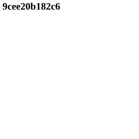
9cee20b182c6