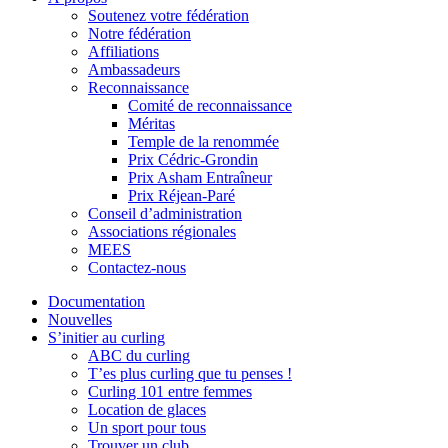
Soutenez votre fédération
Notre fédération
Affiliations
Ambassadeurs
Reconnaissance
Comité de reconnaissance
Méritas
Temple de la renommée
Prix Cédric-Grondin
Prix Asham Entraîneur
Prix Réjean-Paré
Conseil d’administration
Associations régionales
MEES
Contactez-nous
Documentation
Nouvelles
S’initier au curling
ABC du curling
T’es plus curling que tu penses !
Curling 101 entre femmes
Location de glaces
Un sport pour tous
Trouver un club