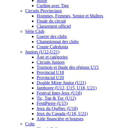
Mixte
Curling avec Tige
Circuits Provinciaux
Hommes, Femmes, Senior et Maîtres
Finale du circuit
Classement officiel
Série Club
Guerre des clubs
Championnat des clubs
Coupe Caledonia
Juniors (U12-U21)
Âge et catégories
Circuits Juniors
Tournois et finale des régions U15
Provincial U18
Provincial U20
Double Mixte Junior (U21)
Jamboree (U12, U15, U18, U21)
Festival Inter-Jeux (U18)
Tic, Tap & Toc (U12)
FestiPierre (U15)
Jeux du Québec (U18)
Jeux du Canada (U18, U21)
Aide financière et bourses
Colts