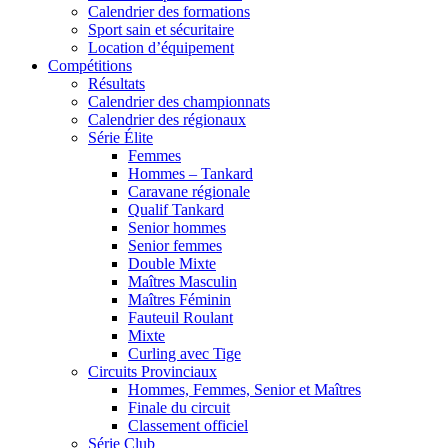
Calendrier des formations
Sport sain et sécuritaire
Location d’équipement
Compétitions
Résultats
Calendrier des championnats
Calendrier des régionaux
Série Élite
Femmes
Hommes – Tankard
Caravane régionale
Qualif Tankard
Senior hommes
Senior femmes
Double Mixte
Maîtres Masculin
Maîtres Féminin
Fauteuil Roulant
Mixte
Curling avec Tige
Circuits Provinciaux
Hommes, Femmes, Senior et Maîtres
Finale du circuit
Classement officiel
Série Club