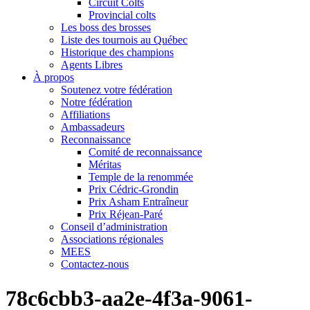
Circuit Colts
Provincial colts
Les boss des brosses
Liste des tournois au Québec
Historique des champions
Agents Libres
À propos
Soutenez votre fédération
Notre fédération
Affiliations
Ambassadeurs
Reconnaissance
Comité de reconnaissance
Méritas
Temple de la renommée
Prix Cédric-Grondin
Prix Asham Entraîneur
Prix Réjean-Paré
Conseil d’administration
Associations régionales
MEES
Contactez-nous
78c6cbb3-aa2e-4f3a-9061-