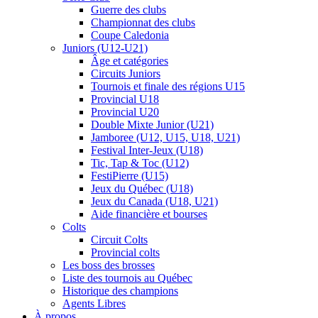
Guerre des clubs
Championnat des clubs
Coupe Caledonia
Juniors (U12-U21)
Âge et catégories
Circuits Juniors
Tournois et finale des régions U15
Provincial U18
Provincial U20
Double Mixte Junior (U21)
Jamboree (U12, U15, U18, U21)
Festival Inter-Jeux (U18)
Tic, Tap & Toc (U12)
FestiPierre (U15)
Jeux du Québec (U18)
Jeux du Canada (U18, U21)
Aide financière et bourses
Colts
Circuit Colts
Provincial colts
Les boss des brosses
Liste des tournois au Québec
Historique des champions
Agents Libres
À propos