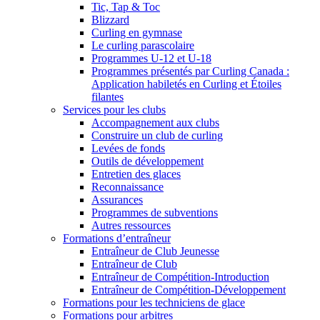
Tic, Tap & Toc
Blizzard
Curling en gymnase
Le curling parascolaire
Programmes U-12 et U-18
Programmes présentés par Curling Canada :
Application habiletés en Curling et Étoiles
filantes
Services pour les clubs
Accompagnement aux clubs
Construire un club de curling
Levées de fonds
Outils de développement
Entretien des glaces
Reconnaissance
Assurances
Programmes de subventions
Autres ressources
Formations d’entraîneur
Entraîneur de Club Jeunesse
Entraîneur de Club
Entraîneur de Compétition-Introduction
Entraîneur de Compétition-Développement
Formations pour les techniciens de glace
Formations pour arbitres