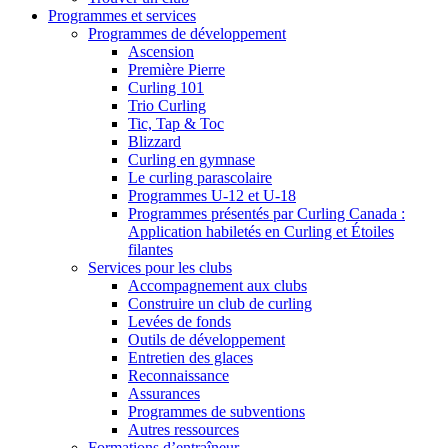
Programmes et services
Programmes de développement
Ascension
Première Pierre
Curling 101
Trio Curling
Tic, Tap & Toc
Blizzard
Curling en gymnase
Le curling parascolaire
Programmes U-12 et U-18
Programmes présentés par Curling Canada :
Application habiletés en Curling et Étoiles
filantes
Services pour les clubs
Accompagnement aux clubs
Construire un club de curling
Levées de fonds
Outils de développement
Entretien des glaces
Reconnaissance
Assurances
Programmes de subventions
Autres ressources
Formations d’entraîneur