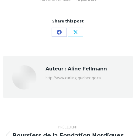
Share this post
Partager
Partager
sur
sur
Facebook
X
Auteur :
Aline Fellmann
http://www.curling-quebec.qc.ca
Navigation
PRÉCÉDENT
article
Boursiers de la Fondation Nordiques