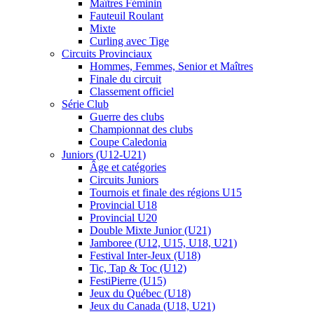
Maîtres Féminin
Fauteuil Roulant
Mixte
Curling avec Tige
Circuits Provinciaux
Hommes, Femmes, Senior et Maîtres
Finale du circuit
Classement officiel
Série Club
Guerre des clubs
Championnat des clubs
Coupe Caledonia
Juniors (U12-U21)
Âge et catégories
Circuits Juniors
Tournois et finale des régions U15
Provincial U18
Provincial U20
Double Mixte Junior (U21)
Jamboree (U12, U15, U18, U21)
Festival Inter-Jeux (U18)
Tic, Tap & Toc (U12)
FestiPierre (U15)
Jeux du Québec (U18)
Jeux du Canada (U18, U21)