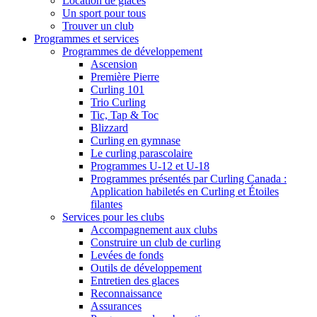
Location de glaces
Un sport pour tous
Trouver un club
Programmes et services
Programmes de développement
Ascension
Première Pierre
Curling 101
Trio Curling
Tic, Tap & Toc
Blizzard
Curling en gymnase
Le curling parascolaire
Programmes U-12 et U-18
Programmes présentés par Curling Canada :
Application habiletés en Curling et Étoiles
filantes
Services pour les clubs
Accompagnement aux clubs
Construire un club de curling
Levées de fonds
Outils de développement
Entretien des glaces
Reconnaissance
Assurances