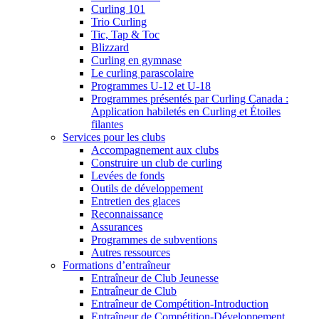
Curling 101
Trio Curling
Tic, Tap & Toc
Blizzard
Curling en gymnase
Le curling parascolaire
Programmes U-12 et U-18
Programmes présentés par Curling Canada :
Application habiletés en Curling et Étoiles
filantes
Services pour les clubs
Accompagnement aux clubs
Construire un club de curling
Levées de fonds
Outils de développement
Entretien des glaces
Reconnaissance
Assurances
Programmes de subventions
Autres ressources
Formations d’entraîneur
Entraîneur de Club Jeunesse
Entraîneur de Club
Entraîneur de Compétition-Introduction
Entraîneur de Compétition-Développement