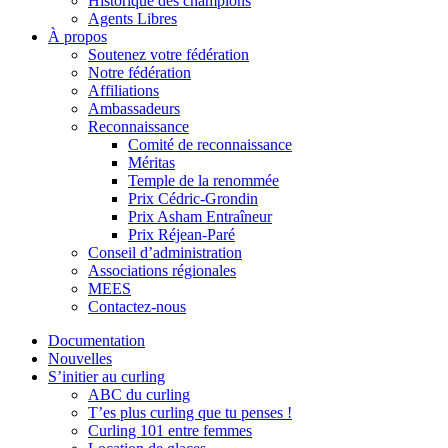
Historique des champions
Agents Libres
À propos
Soutenez votre fédération
Notre fédération
Affiliations
Ambassadeurs
Reconnaissance
Comité de reconnaissance
Méritas
Temple de la renommée
Prix Cédric-Grondin
Prix Asham Entraîneur
Prix Réjean-Paré
Conseil d’administration
Associations régionales
MEES
Contactez-nous
Documentation
Nouvelles
S’initier au curling
ABC du curling
T’es plus curling que tu penses !
Curling 101 entre femmes