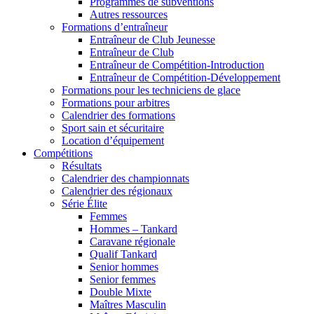
Programmes de subventions
Autres ressources
Formations d’entraîneur
Entraîneur de Club Jeunesse
Entraîneur de Club
Entraîneur de Compétition-Introduction
Entraîneur de Compétition-Développement
Formations pour les techniciens de glace
Formations pour arbitres
Calendrier des formations
Sport sain et sécuritaire
Location d’équipement
Compétitions
Résultats
Calendrier des championnats
Calendrier des régionaux
Série Élite
Femmes
Hommes – Tankard
Caravane régionale
Qualif Tankard
Senior hommes
Senior femmes
Double Mixte
Maîtres Masculin