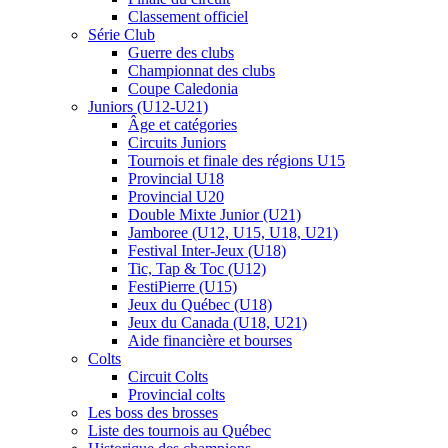
Classement officiel
Série Club
Guerre des clubs
Championnat des clubs
Coupe Caledonia
Juniors (U12-U21)
Âge et catégories
Circuits Juniors
Tournois et finale des régions U15
Provincial U18
Provincial U20
Double Mixte Junior (U21)
Jamboree (U12, U15, U18, U21)
Festival Inter-Jeux (U18)
Tic, Tap & Toc (U12)
FestiPierre (U15)
Jeux du Québec (U18)
Jeux du Canada (U18, U21)
Aide financière et bourses
Colts
Circuit Colts
Provincial colts
Les boss des brosses
Liste des tournois au Québec