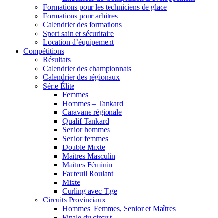
Formations pour les techniciens de glace
Formations pour arbitres
Calendrier des formations
Sport sain et sécuritaire
Location d’équipement
Compétitions
Résultats
Calendrier des championnats
Calendrier des régionaux
Série Élite
Femmes
Hommes – Tankard
Caravane régionale
Qualif Tankard
Senior hommes
Senior femmes
Double Mixte
Maîtres Masculin
Maîtres Féminin
Fauteuil Roulant
Mixte
Curling avec Tige
Circuits Provinciaux
Hommes, Femmes, Senior et Maîtres
Finale du circuit