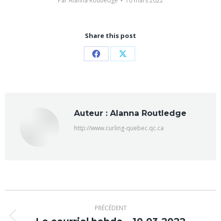
Par
Alanna Routledge
10 mars 2022
Share this post
Partager
Partager
sur
sur
Facebook
X
Auteur :
Alanna Routledge
http://www.curling-quebec.qc.ca
Navigation
PRÉCÉDENT