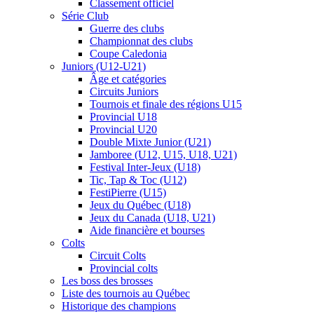
Classement officiel
Série Club
Guerre des clubs
Championnat des clubs
Coupe Caledonia
Juniors (U12-U21)
Âge et catégories
Circuits Juniors
Tournois et finale des régions U15
Provincial U18
Provincial U20
Double Mixte Junior (U21)
Jamboree (U12, U15, U18, U21)
Festival Inter-Jeux (U18)
Tic, Tap & Toc (U12)
FestiPierre (U15)
Jeux du Québec (U18)
Jeux du Canada (U18, U21)
Aide financière et bourses
Colts
Circuit Colts
Provincial colts
Les boss des brosses
Liste des tournois au Québec
Historique des champions