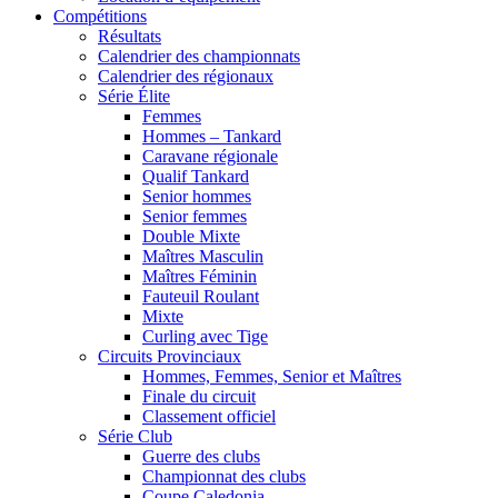
Compétitions
Résultats
Calendrier des championnats
Calendrier des régionaux
Série Élite
Femmes
Hommes – Tankard
Caravane régionale
Qualif Tankard
Senior hommes
Senior femmes
Double Mixte
Maîtres Masculin
Maîtres Féminin
Fauteuil Roulant
Mixte
Curling avec Tige
Circuits Provinciaux
Hommes, Femmes, Senior et Maîtres
Finale du circuit
Classement officiel
Série Club
Guerre des clubs
Championnat des clubs
Coupe Caledonia