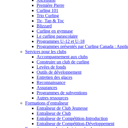
Ascension
Première Pierre
Curling 101
Trio Curling
Tic, Tap & Toc
Blizzard
Curling en gymnase
Le curling parascolaire
Programmes U-12 et U-18
Programmes présentés par Curling Canada : Applicat
Services pour les clubs
Accompagnement aux clubs
Construire un club de curling
Levées de fonds
Outils de développement
Entretien des glaces
Reconnaissance
Assurances
Programmes de subventions
Autres ressources
Formations d’entraîneur
Entraîneur de Club Jeunesse
Entraîneur de Club
Entraîneur de Compétition-Introduction
Entraîneur de Compétition-Développement