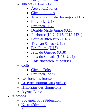
Juniors (U12-U21)
Âge et catégories
Circuits Juniors
Tournois et finale des régions U15
Provincial U18
Provincial U20
Double Mixte Junior (U21)
Jamboree (U12, U15, U18, U21)
Festival Inter-Jeux (U18)
Tic, Tap & Toc (U12)
FestiPierre (U15)
Jeux du Québec (U18)
Jeux du Canada (U18, U21)
Aide financière et bourses
Colts
Circuit Colts
Provincial colts
Les boss des brosses
Liste des tournois au Québec
Historique des champions
Agents Libres
À propos
Soutenez votre fédération
Notre fédération