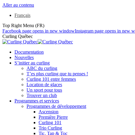
Aller au contenu
Français
Top Right Menu (FR)
Facebook page opens in new window
Instagram page opens in new 
Curling Québec
Documentation
Nouvelles
S’initier au curling
ABC du curling
T’es plus curling que tu penses !
Curling 101 entre femmes
Location de glaces
Un sport pour tous
Trouver un club
Programmes et services
Programmes de développement
Ascension
Première Pierre
Curling 101
Trio Curling
Tic, Tap & Toc