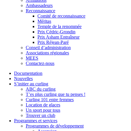
Affiliations
Ambassadeurs
Reconnaissance
Comité de reconnaissance
Méritas
Temple de la renommée
Prix Cédric-Grondin
Prix Asham Entraîneur
Prix Réjean-Paré
Conseil d’administration
Associations régionales
MEES
Contactez-nous
Documentation
Nouvelles
S’initier au curling
ABC du curling
T’es plus curling que tu penses !
Curling 101 entre femmes
Location de glaces
Un sport pour tous
Trouver un club
Programmes et services
Programmes de développement