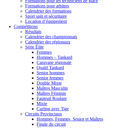
Formations pour les techniciens de glace
Formations pour arbitres
Calendrier des formations
Sport sain et sécuritaire
Location d’équipement
Compétitions
Résultats
Calendrier des championnats
Calendrier des régionaux
Série Élite
Femmes
Hommes – Tankard
Caravane régionale
Qualif Tankard
Senior hommes
Senior femmes
Double Mixte
Maîtres Masculin
Maîtres Féminin
Fauteuil Roulant
Mixte
Curling avec Tige
Circuits Provinciaux
Hommes, Femmes, Senior et Maîtres
Finale du circuit