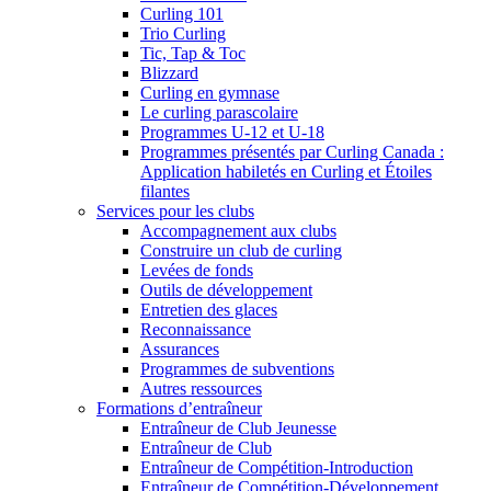
Curling 101
Trio Curling
Tic, Tap & Toc
Blizzard
Curling en gymnase
Le curling parascolaire
Programmes U-12 et U-18
Programmes présentés par Curling Canada :
Application habiletés en Curling et Étoiles
filantes
Services pour les clubs
Accompagnement aux clubs
Construire un club de curling
Levées de fonds
Outils de développement
Entretien des glaces
Reconnaissance
Assurances
Programmes de subventions
Autres ressources
Formations d’entraîneur
Entraîneur de Club Jeunesse
Entraîneur de Club
Entraîneur de Compétition-Introduction
Entraîneur de Compétition-Développement