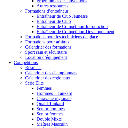
Programmes de subventions
Autres ressources
Formations d’entraîneur
Entraîneur de Club Jeunesse
Entraîneur de Club
Entraîneur de Compétition-Introduction
Entraîneur de Compétition-Développement
Formations pour les techniciens de glace
Formations pour arbitres
Calendrier des formations
Sport sain et sécuritaire
Location d’équipement
Compétitions
Résultats
Calendrier des championnats
Calendrier des régionaux
Série Élite
Femmes
Hommes – Tankard
Caravane régionale
Qualif Tankard
Senior hommes
Senior femmes
Double Mixte
Maîtres Masculin