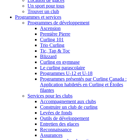
Location de glaces
Un sport pour tous
Trouver un club
Programmes et services
Programmes de développement
Ascension
Première Pierre
Curling 101
Trio Curling
Tic, Tap & Toc
Blizzard
Curling en gymnase
Le curling parascolaire
Programmes U-12 et U-18
Programmes présentés par Curling Canada :
Application habiletés en Curling et Étoiles
filantes
Services pour les clubs
Accompagnement aux clubs
Construire un club de curling
Levées de fonds
Outils de développement
Entretien des glaces
Reconnaissance
Assurances