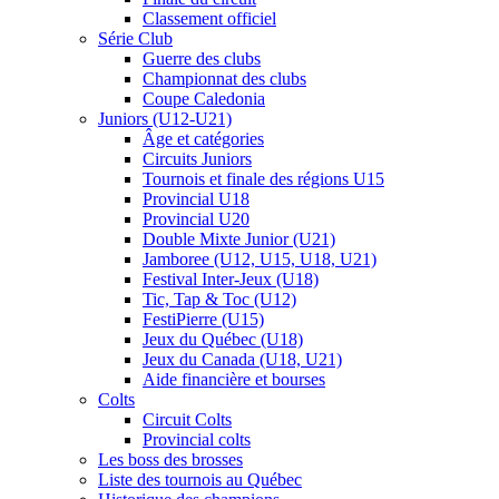
Classement officiel
Série Club
Guerre des clubs
Championnat des clubs
Coupe Caledonia
Juniors (U12-U21)
Âge et catégories
Circuits Juniors
Tournois et finale des régions U15
Provincial U18
Provincial U20
Double Mixte Junior (U21)
Jamboree (U12, U15, U18, U21)
Festival Inter-Jeux (U18)
Tic, Tap & Toc (U12)
FestiPierre (U15)
Jeux du Québec (U18)
Jeux du Canada (U18, U21)
Aide financière et bourses
Colts
Circuit Colts
Provincial colts
Les boss des brosses
Liste des tournois au Québec