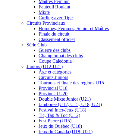
Maîtres Féminin
Fauteuil Roulant
Mixte
Curling avec Tige
Circuits Provinciaux
Hommes, Femmes, Senior et Maîtres
Finale du circuit
Classement officiel
Série Club
Guerre des clubs
Championnat des clubs
Coupe Caledonia
Juniors (U12-U21)
Âge et catégories
Circuits Juniors
Tournois et finale des régions U15
Provincial U18
Provincial U20
Double Mixte Junior (U21)
Jamboree (U12, U15, U18, U21)
Festival Inter-Jeux (U18)
Tic, Tap & Toc (U12)
FestiPierre (U15)
Jeux du Québec (U18)
Jeux du Canada (U18, U21)