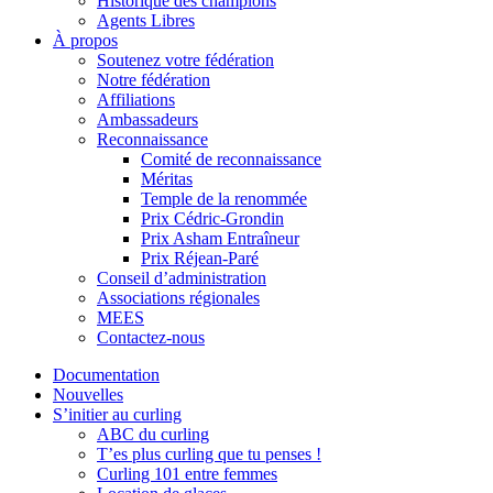
Historique des champions
Agents Libres
À propos
Soutenez votre fédération
Notre fédération
Affiliations
Ambassadeurs
Reconnaissance
Comité de reconnaissance
Méritas
Temple de la renommée
Prix Cédric-Grondin
Prix Asham Entraîneur
Prix Réjean-Paré
Conseil d’administration
Associations régionales
MEES
Contactez-nous
Documentation
Nouvelles
S’initier au curling
ABC du curling
T’es plus curling que tu penses !
Curling 101 entre femmes