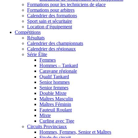
Formations pour les techniciens de glace
Formations pour arbitres
Calendrier des formations
Sport sain et sécuritaire
Location d’équipement
Compétitions
Résultats
Calendrier des championnats
Calendrier des régionaux
Série Élite
Femmes
Hommes – Tankard
Caravane régionale
Qualif Tankard
Senior hommes
Senior femmes
Double Mixte
Maîtres Masculin
Maîtres Féminin
Fauteuil Roulant
Mixte
Curling avec Tige
Circuits Provinciaux
Hommes, Femmes, Senior et Maîtres
Finale du circuit