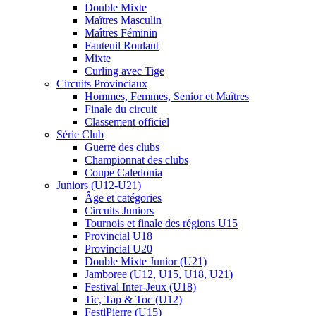
Double Mixte
Maîtres Masculin
Maîtres Féminin
Fauteuil Roulant
Mixte
Curling avec Tige
Circuits Provinciaux
Hommes, Femmes, Senior et Maîtres
Finale du circuit
Classement officiel
Série Club
Guerre des clubs
Championnat des clubs
Coupe Caledonia
Juniors (U12-U21)
Âge et catégories
Circuits Juniors
Tournois et finale des régions U15
Provincial U18
Provincial U20
Double Mixte Junior (U21)
Jamboree (U12, U15, U18, U21)
Festival Inter-Jeux (U18)
Tic, Tap & Toc (U12)
FestiPierre (U15)