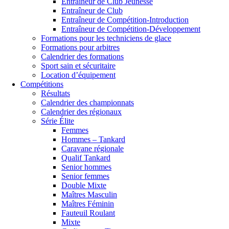
Entraîneur de Club Jeunesse
Entraîneur de Club
Entraîneur de Compétition-Introduction
Entraîneur de Compétition-Développement
Formations pour les techniciens de glace
Formations pour arbitres
Calendrier des formations
Sport sain et sécuritaire
Location d’équipement
Compétitions
Résultats
Calendrier des championnats
Calendrier des régionaux
Série Élite
Femmes
Hommes – Tankard
Caravane régionale
Qualif Tankard
Senior hommes
Senior femmes
Double Mixte
Maîtres Masculin
Maîtres Féminin
Fauteuil Roulant
Mixte