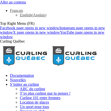
Aller au contenu
Français
English
(
Anglais
)
Top Right Menu (FR)
Facebook page opens in new window
Instagram page opens in new
window
X page opens in new window
YouTube page opens in new
window
Curling Québec
Documentation
Nouvelles
S’initier au curling
ABC du curling
T’es plus curling que tu penses !
Curling 101 entre femmes
Location de glaces
Un sport pour tous