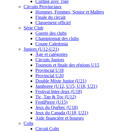
Curling avec Tige
Circuits Provinciaux
Hommes, Femmes, Senior et Maîtres
Finale du circuit
Classement officiel
Série Club
Guerre des clubs
Championnat des clubs
Coupe Caledonia
Juniors (U12-U21)
Âge et catégories
Circuits Juniors
Tournois et finale des régions U15
Provincial U18
Provincial U20
Double Mixte Junior (U21)
Jamboree (U12, U15, U18, U21)
Festival Inter-Jeux (U18)
Tic, Tap & Toc (U12)
FestiPierre (U15)
Jeux du Québec (U18)
Jeux du Canada (U18, U21)
Aide financière et bourses
Colts
Circuit Colts