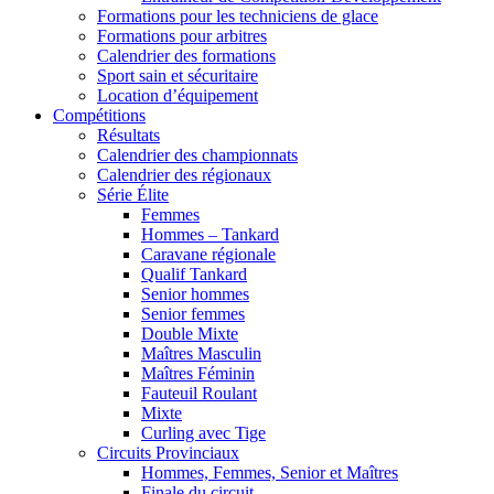
Formations pour les techniciens de glace
Formations pour arbitres
Calendrier des formations
Sport sain et sécuritaire
Location d’équipement
Compétitions
Résultats
Calendrier des championnats
Calendrier des régionaux
Série Élite
Femmes
Hommes – Tankard
Caravane régionale
Qualif Tankard
Senior hommes
Senior femmes
Double Mixte
Maîtres Masculin
Maîtres Féminin
Fauteuil Roulant
Mixte
Curling avec Tige
Circuits Provinciaux
Hommes, Femmes, Senior et Maîtres
Finale du circuit