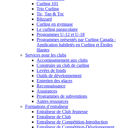
Curling 101
Trio Curling
Tic, Tap & Toc
Blizzard
Curling en gymnase
Le curling parascolaire
Programmes U-12 et U-18
Programmes présentés par Curling Canada :
Application habiletés en Curling et Étoiles
filantes
Services pour les clubs
Accompagnement aux clubs
Construire un club de curling
Levées de fonds
Outils de développement
Entretien des glaces
Reconnaissance
Assurances
Programmes de subventions
Autres ressources
Formations d’entraîneur
Entraîneur de Club Jeunesse
Entraîneur de Club
Entraîneur de Compétition-Introduction
Entraîneur de Compétition-Développement