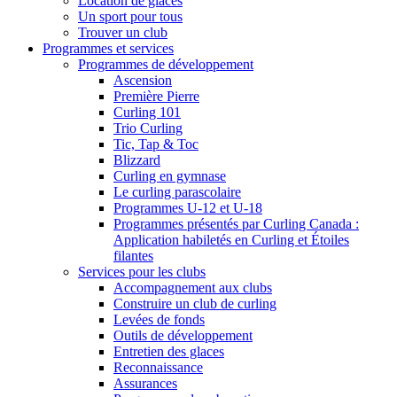
Location de glaces
Un sport pour tous
Trouver un club
Programmes et services
Programmes de développement
Ascension
Première Pierre
Curling 101
Trio Curling
Tic, Tap & Toc
Blizzard
Curling en gymnase
Le curling parascolaire
Programmes U-12 et U-18
Programmes présentés par Curling Canada :
Application habiletés en Curling et Étoiles
filantes
Services pour les clubs
Accompagnement aux clubs
Construire un club de curling
Levées de fonds
Outils de développement
Entretien des glaces
Reconnaissance
Assurances