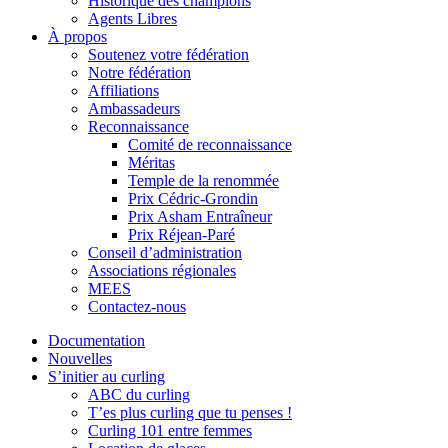
Historique des champions
Agents Libres
À propos
Soutenez votre fédération
Notre fédération
Affiliations
Ambassadeurs
Reconnaissance
Comité de reconnaissance
Méritas
Temple de la renommée
Prix Cédric-Grondin
Prix Asham Entraîneur
Prix Réjean-Paré
Conseil d’administration
Associations régionales
MEES
Contactez-nous
Documentation
Nouvelles
S’initier au curling
ABC du curling
T’es plus curling que tu penses !
Curling 101 entre femmes