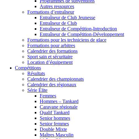
Programmes de subventions
Autres ressources
Formations d’entraîneur
Entraîneur de Club Jeunesse
Entraîneur de Club
Entraîneur de Compétition-Introduction
Entraîneur de Compétition-Développement
Formations pour les techniciens de glace
Formations pour arbitres
Calendrier des formations
Sport sain et sécuritaire
Location d’équipement
Compétitions
Résultats
Calendrier des championnats
Calendrier des régionaux
Série Élite
Femmes
Hommes – Tankard
Caravane régionale
Qualif Tankard
Senior hommes
Senior femmes
Double Mixte
Maîtres Masculin