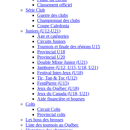
Classement officiel
Série Club
Guerre des clubs
Championnat des clubs
Coupe Caledonia
Juniors (U12-U21)
Âge et catégories
Circuits Juniors
Tournois et finale des régions U15
Provincial U18
Provincial U20
Double Mixte Junior (U21)
Jamboree (U12, U15, U18, U21)
Festival Inter-Jeux (U18)
Tic, Tap & Toc (U12)
FestiPierre (U15)
Jeux du Québec (U18)
Jeux du Canada (U18, U21)
Aide financière et bourses
Colts
Circuit Colts
Provincial colts
Les boss des brosses
Liste des tournois au Québec