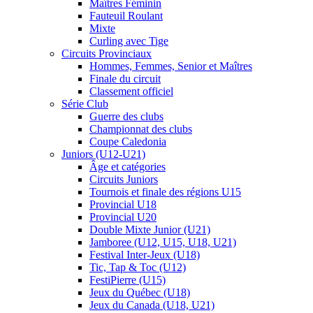
Maîtres Féminin
Fauteuil Roulant
Mixte
Curling avec Tige
Circuits Provinciaux
Hommes, Femmes, Senior et Maîtres
Finale du circuit
Classement officiel
Série Club
Guerre des clubs
Championnat des clubs
Coupe Caledonia
Juniors (U12-U21)
Âge et catégories
Circuits Juniors
Tournois et finale des régions U15
Provincial U18
Provincial U20
Double Mixte Junior (U21)
Jamboree (U12, U15, U18, U21)
Festival Inter-Jeux (U18)
Tic, Tap & Toc (U12)
FestiPierre (U15)
Jeux du Québec (U18)
Jeux du Canada (U18, U21)