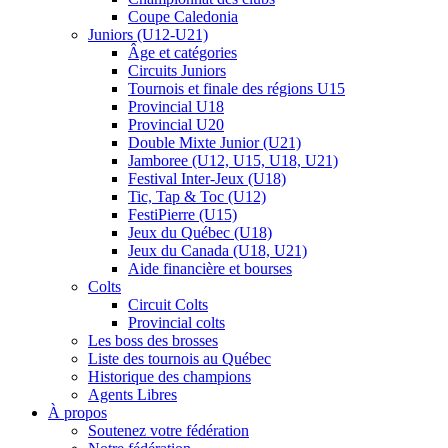
Coupe Caledonia
Juniors (U12-U21)
Âge et catégories
Circuits Juniors
Tournois et finale des régions U15
Provincial U18
Provincial U20
Double Mixte Junior (U21)
Jamboree (U12, U15, U18, U21)
Festival Inter-Jeux (U18)
Tic, Tap & Toc (U12)
FestiPierre (U15)
Jeux du Québec (U18)
Jeux du Canada (U18, U21)
Aide financière et bourses
Colts
Circuit Colts
Provincial colts
Les boss des brosses
Liste des tournois au Québec
Historique des champions
Agents Libres
À propos
Soutenez votre fédération