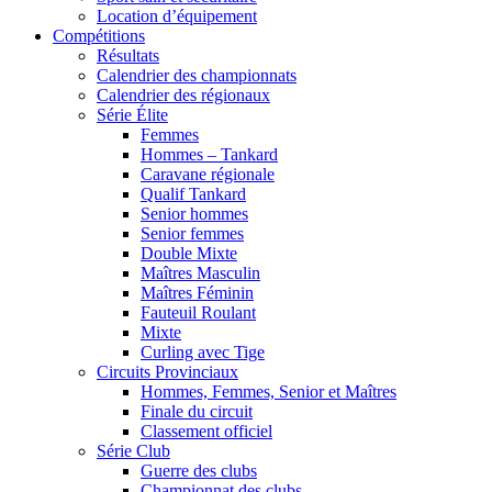
Location d’équipement
Compétitions
Résultats
Calendrier des championnats
Calendrier des régionaux
Série Élite
Femmes
Hommes – Tankard
Caravane régionale
Qualif Tankard
Senior hommes
Senior femmes
Double Mixte
Maîtres Masculin
Maîtres Féminin
Fauteuil Roulant
Mixte
Curling avec Tige
Circuits Provinciaux
Hommes, Femmes, Senior et Maîtres
Finale du circuit
Classement officiel
Série Club
Guerre des clubs
Championnat des clubs