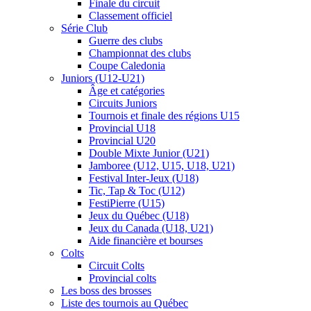
Finale du circuit
Classement officiel
Série Club
Guerre des clubs
Championnat des clubs
Coupe Caledonia
Juniors (U12-U21)
Âge et catégories
Circuits Juniors
Tournois et finale des régions U15
Provincial U18
Provincial U20
Double Mixte Junior (U21)
Jamboree (U12, U15, U18, U21)
Festival Inter-Jeux (U18)
Tic, Tap & Toc (U12)
FestiPierre (U15)
Jeux du Québec (U18)
Jeux du Canada (U18, U21)
Aide financière et bourses
Colts
Circuit Colts
Provincial colts
Les boss des brosses
Liste des tournois au Québec