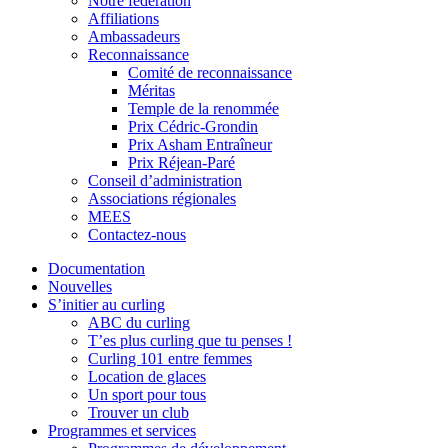
Notre fédération
Affiliations
Ambassadeurs
Reconnaissance
Comité de reconnaissance
Méritas
Temple de la renommée
Prix Cédric-Grondin
Prix Asham Entraîneur
Prix Réjean-Paré
Conseil d’administration
Associations régionales
MEES
Contactez-nous
Documentation
Nouvelles
S’initier au curling
ABC du curling
T’es plus curling que tu penses !
Curling 101 entre femmes
Location de glaces
Un sport pour tous
Trouver un club
Programmes et services