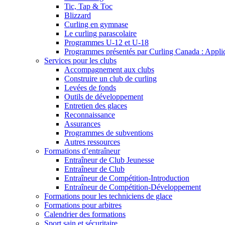
Tic, Tap & Toc
Blizzard
Curling en gymnase
Le curling parascolaire
Programmes U-12 et U-18
Programmes présentés par Curling Canada : Applicat
Services pour les clubs
Accompagnement aux clubs
Construire un club de curling
Levées de fonds
Outils de développement
Entretien des glaces
Reconnaissance
Assurances
Programmes de subventions
Autres ressources
Formations d’entraîneur
Entraîneur de Club Jeunesse
Entraîneur de Club
Entraîneur de Compétition-Introduction
Entraîneur de Compétition-Développement
Formations pour les techniciens de glace
Formations pour arbitres
Calendrier des formations
Sport sain et sécuritaire