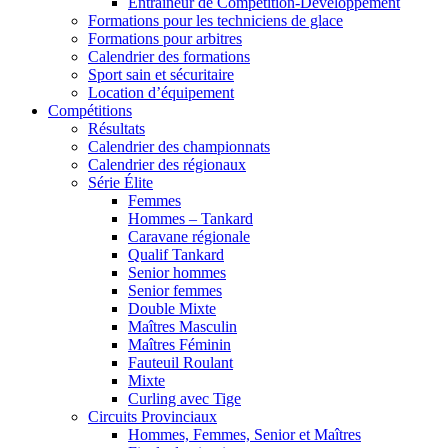
Entraîneur de Compétition-Développement
Formations pour les techniciens de glace
Formations pour arbitres
Calendrier des formations
Sport sain et sécuritaire
Location d’équipement
Compétitions
Résultats
Calendrier des championnats
Calendrier des régionaux
Série Élite
Femmes
Hommes – Tankard
Caravane régionale
Qualif Tankard
Senior hommes
Senior femmes
Double Mixte
Maîtres Masculin
Maîtres Féminin
Fauteuil Roulant
Mixte
Curling avec Tige
Circuits Provinciaux
Hommes, Femmes, Senior et Maîtres