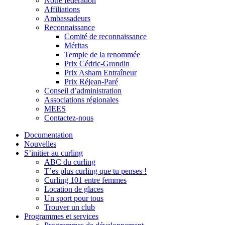
Notre fédération
Affiliations
Ambassadeurs
Reconnaissance
Comité de reconnaissance
Méritas
Temple de la renommée
Prix Cédric-Grondin
Prix Asham Entraîneur
Prix Réjean-Paré
Conseil d’administration
Associations régionales
MEES
Contactez-nous
Documentation
Nouvelles
S’initier au curling
ABC du curling
T’es plus curling que tu penses !
Curling 101 entre femmes
Location de glaces
Un sport pour tous
Trouver un club
Programmes et services