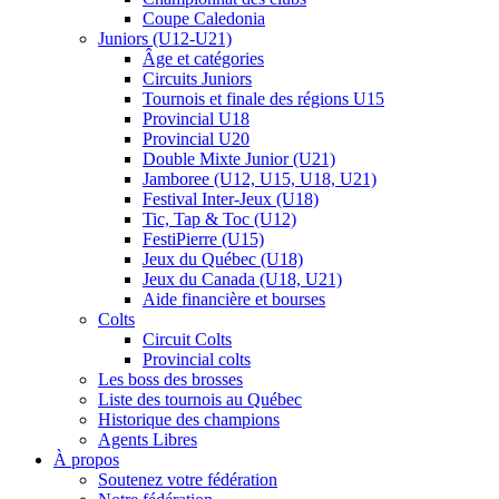
Coupe Caledonia
Juniors (U12-U21)
Âge et catégories
Circuits Juniors
Tournois et finale des régions U15
Provincial U18
Provincial U20
Double Mixte Junior (U21)
Jamboree (U12, U15, U18, U21)
Festival Inter-Jeux (U18)
Tic, Tap & Toc (U12)
FestiPierre (U15)
Jeux du Québec (U18)
Jeux du Canada (U18, U21)
Aide financière et bourses
Colts
Circuit Colts
Provincial colts
Les boss des brosses
Liste des tournois au Québec
Historique des champions
Agents Libres
À propos
Soutenez votre fédération