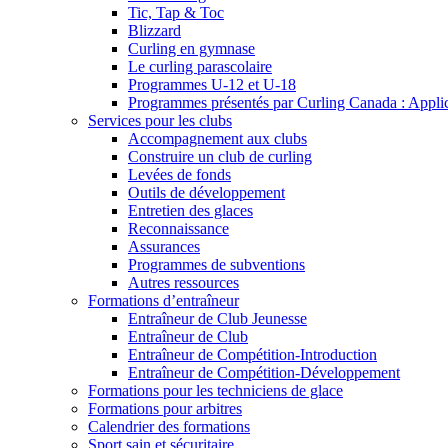
Tic, Tap & Toc
Blizzard
Curling en gymnase
Le curling parascolaire
Programmes U-12 et U-18
Programmes présentés par Curling Canada : Applicat
Services pour les clubs
Accompagnement aux clubs
Construire un club de curling
Levées de fonds
Outils de développement
Entretien des glaces
Reconnaissance
Assurances
Programmes de subventions
Autres ressources
Formations d’entraîneur
Entraîneur de Club Jeunesse
Entraîneur de Club
Entraîneur de Compétition-Introduction
Entraîneur de Compétition-Développement
Formations pour les techniciens de glace
Formations pour arbitres
Calendrier des formations
Sport sain et sécuritaire