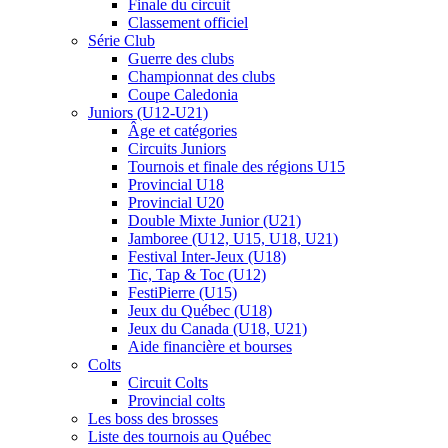
Finale du circuit
Classement officiel
Série Club
Guerre des clubs
Championnat des clubs
Coupe Caledonia
Juniors (U12-U21)
Âge et catégories
Circuits Juniors
Tournois et finale des régions U15
Provincial U18
Provincial U20
Double Mixte Junior (U21)
Jamboree (U12, U15, U18, U21)
Festival Inter-Jeux (U18)
Tic, Tap & Toc (U12)
FestiPierre (U15)
Jeux du Québec (U18)
Jeux du Canada (U18, U21)
Aide financière et bourses
Colts
Circuit Colts
Provincial colts
Les boss des brosses
Liste des tournois au Québec