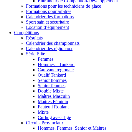
Entraîneur de Compétition-Développement
Formations pour les techniciens de glace
Formations pour arbitres
Calendrier des formations
Sport sain et sécuritaire
Location d’équipement
Compétitions
Résultats
Calendrier des championnats
Calendrier des régionaux
Série Élite
Femmes
Hommes – Tankard
Caravane régionale
Qualif Tankard
Senior hommes
Senior femmes
Double Mixte
Maîtres Masculin
Maîtres Féminin
Fauteuil Roulant
Mixte
Curling avec Tige
Circuits Provinciaux
Hommes, Femmes, Senior et Maîtres