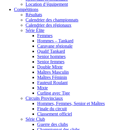
Location d’équipement
Compétitions
Résultats
Calendrier des championnats
Calendrier des régionaux
Série Élite
Femmes
Hommes – Tankard
Caravane régionale
Qualif Tankard
Senior hommes
Senior femmes
Double Mixte
Maîtres Masculin
Maîtres Féminin
Fauteuil Roulant
Mixte
Curling avec Tige
Circuits Provinciaux
Hommes, Femmes, Senior et Maîtres
Finale du circuit
Classement officiel
Série Club
Guerre des clubs
Championnat des clubs