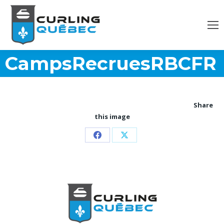
CampsRecruesRBCFR
Share
this image
Partager
Partager
sur
sur
Facebook
X