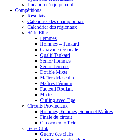
Location d’équipement
Compétitions
Résultats
Calendrier des championnats
Calendrier des régionaux
Série Élite
Femmes
Hommes – Tankard
Caravane régionale
Qualif Tankard
Senior hommes
Senior femmes
Double Mixte
Maîtres Masculin
Maîtres Féminin
Fauteuil Roulant
Mixte
Curling avec Tige
Circuits Provinciaux
Hommes, Femmes, Senior et Maîtres
Finale du circuit
Classement officiel
Série Club
Guerre des clubs
Championnat des clubs