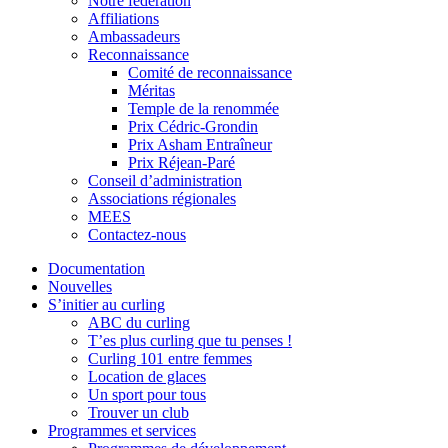
Notre fédération
Affiliations
Ambassadeurs
Reconnaissance
Comité de reconnaissance
Méritas
Temple de la renommée
Prix Cédric-Grondin
Prix Asham Entraîneur
Prix Réjean-Paré
Conseil d’administration
Associations régionales
MEES
Contactez-nous
Documentation
Nouvelles
S’initier au curling
ABC du curling
T’es plus curling que tu penses !
Curling 101 entre femmes
Location de glaces
Un sport pour tous
Trouver un club
Programmes et services