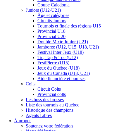
Coupe Caledonia
Juniors (U12-U21)
Âge et catégories
Circuits Juniors
Tournois et finale des régions U15
Provincial U18
Provincial U20
Double Mixte Junior (U21)
Jamboree (U12, U15, U18, U21)
Festival Inter-Jeux (U18)
Tic, Tap & Toc (U12)
FestiPierre (U15)
Jeux du Québec (U18)
Jeux du Canada (U18, U21)
Aide financière et bourses
Colts
Circuit Colts
Provincial colts
Les boss des brosses
Liste des tournois au Québec
Historique des champions
Agents Libres
À propos
Soutenez votre fédération