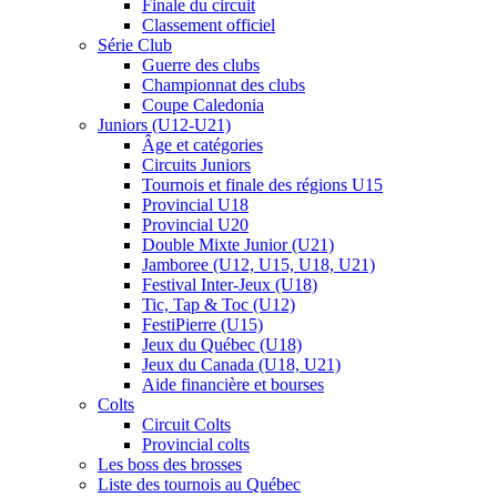
Finale du circuit
Classement officiel
Série Club
Guerre des clubs
Championnat des clubs
Coupe Caledonia
Juniors (U12-U21)
Âge et catégories
Circuits Juniors
Tournois et finale des régions U15
Provincial U18
Provincial U20
Double Mixte Junior (U21)
Jamboree (U12, U15, U18, U21)
Festival Inter-Jeux (U18)
Tic, Tap & Toc (U12)
FestiPierre (U15)
Jeux du Québec (U18)
Jeux du Canada (U18, U21)
Aide financière et bourses
Colts
Circuit Colts
Provincial colts
Les boss des brosses
Liste des tournois au Québec