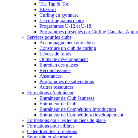
Tic, Tap & Toc
Blizzard
Curling en gymnase
Le curling parascolaire
Programmes U-12 et U-18
Programmes présentés par Curling Canada : Applicat
Services pour les clubs
Accompagnement aux clubs
Construire un club de curling
Levées de fonds
Outils de développement
Entretien des glaces
Reconnaissance
Assurances
Programmes de subventions
Autres ressources
Formations d’entraîneur
Entraîneur de Club Jeunesse
Entraîneur de Club
Entraîneur de Compétition-Introduction
Entraîneur de Compétition-Développement
Formations pour les techniciens de glace
Formations pour arbitres
Calendrier des formations
Sport sain et sécuritaire