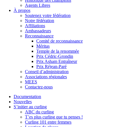
Historique des champions
Agents Libres
À propos
Soutenez votre fédération
Notre fédération
Affiliations
Ambassadeurs
Reconnaissance
Comité de reconnaissance
Méritas
Temple de la renommée
Prix Cédric-Grondin
Prix Asham Entraîneur
Prix Réjean-Paré
Conseil d’administration
Associations régionales
MEES
Contactez-nous
Documentation
Nouvelles
S’initier au curling
ABC du curling
T’es plus curling que tu penses !
Curling 101 entre femmes