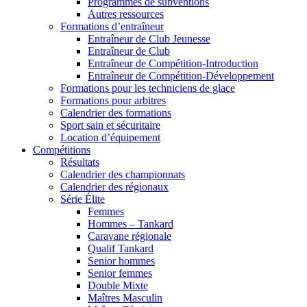
Programmes de subventions
Autres ressources
Formations d’entraîneur
Entraîneur de Club Jeunesse
Entraîneur de Club
Entraîneur de Compétition-Introduction
Entraîneur de Compétition-Développement
Formations pour les techniciens de glace
Formations pour arbitres
Calendrier des formations
Sport sain et sécuritaire
Location d’équipement
Compétitions
Résultats
Calendrier des championnats
Calendrier des régionaux
Série Élite
Femmes
Hommes – Tankard
Caravane régionale
Qualif Tankard
Senior hommes
Senior femmes
Double Mixte
Maîtres Masculin