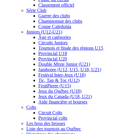
Classement officiel
Série Club
Guerre des clubs
Championnat des clubs
Coupe Caledonia
Juniors (U12-U21)
Âge et catégories
Circuits Juniors
Tournois et finale des régions U15
Provincial U18
Provincial U20
Double Mixte Junior (U21)
Jamboree (U12, U15, U18, U21)
Festival Inter-Jeux (U18)
Tic, Tap & Toc (U12)
FestiPierre (U15)
Jeux du Québec (U18)
Jeux du Canada (U18, U21)
Aide financière et bourses
Colts
Circuit Colts
Provincial colts
Les boss des brosses
Liste des tournois au Québec