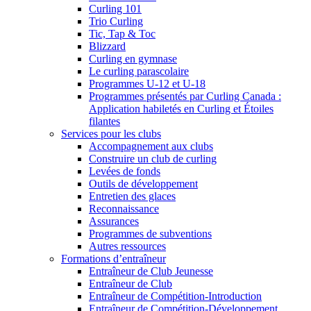
Curling 101
Trio Curling
Tic, Tap & Toc
Blizzard
Curling en gymnase
Le curling parascolaire
Programmes U-12 et U-18
Programmes présentés par Curling Canada :
Application habiletés en Curling et Étoiles
filantes
Services pour les clubs
Accompagnement aux clubs
Construire un club de curling
Levées de fonds
Outils de développement
Entretien des glaces
Reconnaissance
Assurances
Programmes de subventions
Autres ressources
Formations d’entraîneur
Entraîneur de Club Jeunesse
Entraîneur de Club
Entraîneur de Compétition-Introduction
Entraîneur de Compétition-Développement