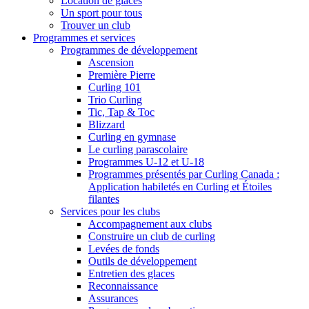
Location de glaces
Un sport pour tous
Trouver un club
Programmes et services
Programmes de développement
Ascension
Première Pierre
Curling 101
Trio Curling
Tic, Tap & Toc
Blizzard
Curling en gymnase
Le curling parascolaire
Programmes U-12 et U-18
Programmes présentés par Curling Canada :
Application habiletés en Curling et Étoiles
filantes
Services pour les clubs
Accompagnement aux clubs
Construire un club de curling
Levées de fonds
Outils de développement
Entretien des glaces
Reconnaissance
Assurances