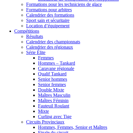
Formations pour les techniciens de glace
Formations pour arbitres
Calendrier des formations
Sport sain et sécuritaire
Location d’équipement
Compétitions
Résultats
Calendrier des championnats
Calendrier des régionaux
Série Élite
Femmes
Hommes – Tankard
Caravane régionale
Qualif Tankard
Senior hommes
Senior femmes
Double Mixte
Maîtres Masculin
Maîtres Féminin
Fauteuil Roulant
Mixte
Curling avec Tige
Circuits Provinciaux
Hommes, Femmes, Senior et Maîtres
Finale du circuit