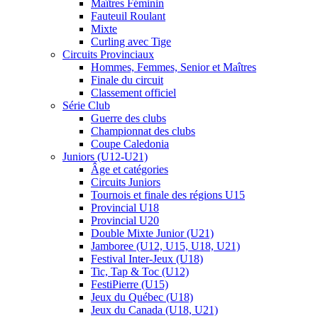
Maîtres Féminin
Fauteuil Roulant
Mixte
Curling avec Tige
Circuits Provinciaux
Hommes, Femmes, Senior et Maîtres
Finale du circuit
Classement officiel
Série Club
Guerre des clubs
Championnat des clubs
Coupe Caledonia
Juniors (U12-U21)
Âge et catégories
Circuits Juniors
Tournois et finale des régions U15
Provincial U18
Provincial U20
Double Mixte Junior (U21)
Jamboree (U12, U15, U18, U21)
Festival Inter-Jeux (U18)
Tic, Tap & Toc (U12)
FestiPierre (U15)
Jeux du Québec (U18)
Jeux du Canada (U18, U21)