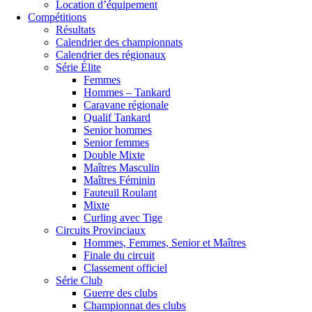
Location d’équipement
Compétitions
Résultats
Calendrier des championnats
Calendrier des régionaux
Série Élite
Femmes
Hommes – Tankard
Caravane régionale
Qualif Tankard
Senior hommes
Senior femmes
Double Mixte
Maîtres Masculin
Maîtres Féminin
Fauteuil Roulant
Mixte
Curling avec Tige
Circuits Provinciaux
Hommes, Femmes, Senior et Maîtres
Finale du circuit
Classement officiel
Série Club
Guerre des clubs
Championnat des clubs