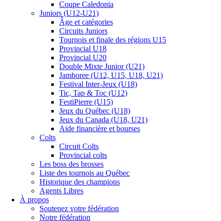
Coupe Caledonia
Juniors (U12-U21)
Âge et catégories
Circuits Juniors
Tournois et finale des régions U15
Provincial U18
Provincial U20
Double Mixte Junior (U21)
Jamboree (U12, U15, U18, U21)
Festival Inter-Jeux (U18)
Tic, Tap & Toc (U12)
FestiPierre (U15)
Jeux du Québec (U18)
Jeux du Canada (U18, U21)
Aide financière et bourses
Colts
Circuit Colts
Provincial colts
Les boss des brosses
Liste des tournois au Québec
Historique des champions
Agents Libres
À propos
Soutenez votre fédération
Notre fédération