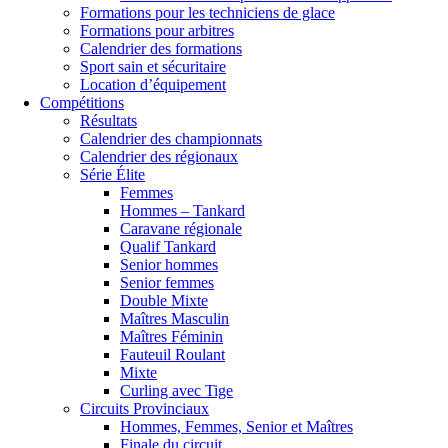
Formations pour les techniciens de glace
Formations pour arbitres
Calendrier des formations
Sport sain et sécuritaire
Location d’équipement
Compétitions
Résultats
Calendrier des championnats
Calendrier des régionaux
Série Élite
Femmes
Hommes – Tankard
Caravane régionale
Qualif Tankard
Senior hommes
Senior femmes
Double Mixte
Maîtres Masculin
Maîtres Féminin
Fauteuil Roulant
Mixte
Curling avec Tige
Circuits Provinciaux
Hommes, Femmes, Senior et Maîtres
Finale du circuit