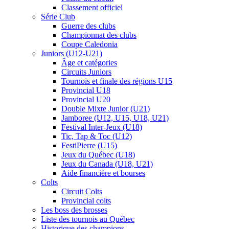
Classement officiel
Série Club
Guerre des clubs
Championnat des clubs
Coupe Caledonia
Juniors (U12-U21)
Âge et catégories
Circuits Juniors
Tournois et finale des régions U15
Provincial U18
Provincial U20
Double Mixte Junior (U21)
Jamboree (U12, U15, U18, U21)
Festival Inter-Jeux (U18)
Tic, Tap & Toc (U12)
FestiPierre (U15)
Jeux du Québec (U18)
Jeux du Canada (U18, U21)
Aide financière et bourses
Colts
Circuit Colts
Provincial colts
Les boss des brosses
Liste des tournois au Québec
Historique des champions