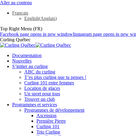
Aller au contenu
Français
English
(
Anglais
)
Top Right Menu (FR)
Facebook page opens in new window
Instagram page opens in new w
Curling Québec
Documentation
Nouvelles
S’initier au curling
ABC du curling
T’es plus curling que tu penses !
Curling 101 entre femmes
Location de glaces
Un sport pour tous
Trouver un club
Programmes et services
Programmes de développement
Ascension
Première Pierre
Curling 101
Trio Curling