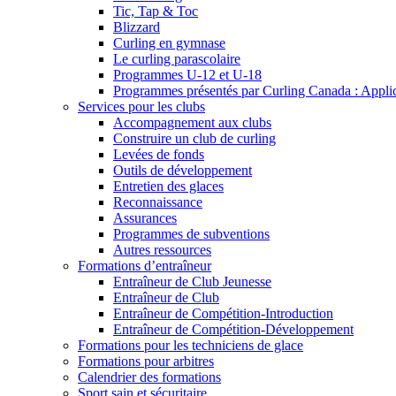
Tic, Tap & Toc
Blizzard
Curling en gymnase
Le curling parascolaire
Programmes U-12 et U-18
Programmes présentés par Curling Canada : Applicat
Services pour les clubs
Accompagnement aux clubs
Construire un club de curling
Levées de fonds
Outils de développement
Entretien des glaces
Reconnaissance
Assurances
Programmes de subventions
Autres ressources
Formations d’entraîneur
Entraîneur de Club Jeunesse
Entraîneur de Club
Entraîneur de Compétition-Introduction
Entraîneur de Compétition-Développement
Formations pour les techniciens de glace
Formations pour arbitres
Calendrier des formations
Sport sain et sécuritaire