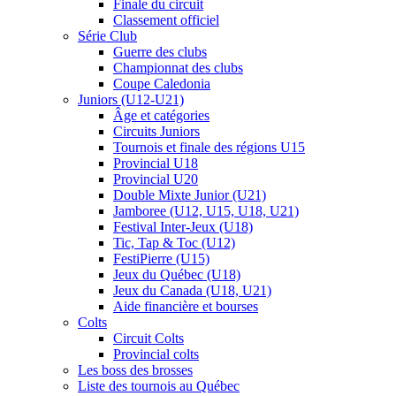
Finale du circuit
Classement officiel
Série Club
Guerre des clubs
Championnat des clubs
Coupe Caledonia
Juniors (U12-U21)
Âge et catégories
Circuits Juniors
Tournois et finale des régions U15
Provincial U18
Provincial U20
Double Mixte Junior (U21)
Jamboree (U12, U15, U18, U21)
Festival Inter-Jeux (U18)
Tic, Tap & Toc (U12)
FestiPierre (U15)
Jeux du Québec (U18)
Jeux du Canada (U18, U21)
Aide financière et bourses
Colts
Circuit Colts
Provincial colts
Les boss des brosses
Liste des tournois au Québec