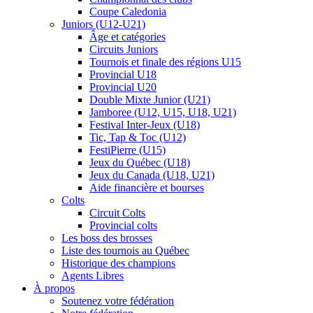
Coupe Caledonia
Juniors (U12-U21)
Âge et catégories
Circuits Juniors
Tournois et finale des régions U15
Provincial U18
Provincial U20
Double Mixte Junior (U21)
Jamboree (U12, U15, U18, U21)
Festival Inter-Jeux (U18)
Tic, Tap & Toc (U12)
FestiPierre (U15)
Jeux du Québec (U18)
Jeux du Canada (U18, U21)
Aide financière et bourses
Colts
Circuit Colts
Provincial colts
Les boss des brosses
Liste des tournois au Québec
Historique des champions
Agents Libres
À propos
Soutenez votre fédération