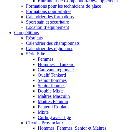
Entraîneur de Compétition-Développement
Formations pour les techniciens de glace
Formations pour arbitres
Calendrier des formations
Sport sain et sécuritaire
Location d’équipement
Compétitions
Résultats
Calendrier des championnats
Calendrier des régionaux
Série Élite
Femmes
Hommes – Tankard
Caravane régionale
Qualif Tankard
Senior hommes
Senior femmes
Double Mixte
Maîtres Masculin
Maîtres Féminin
Fauteuil Roulant
Mixte
Curling avec Tige
Circuits Provinciaux
Hommes, Femmes, Senior et Maîtres