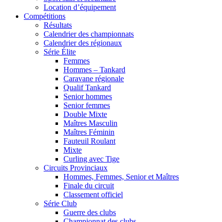
Location d’équipement
Compétitions
Résultats
Calendrier des championnats
Calendrier des régionaux
Série Élite
Femmes
Hommes – Tankard
Caravane régionale
Qualif Tankard
Senior hommes
Senior femmes
Double Mixte
Maîtres Masculin
Maîtres Féminin
Fauteuil Roulant
Mixte
Curling avec Tige
Circuits Provinciaux
Hommes, Femmes, Senior et Maîtres
Finale du circuit
Classement officiel
Série Club
Guerre des clubs
Championnat des clubs