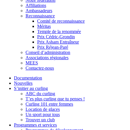
Notre fédération
Affiliations
Ambassadeurs
Reconnaissance
Comité de reconnaissance
Méritas
Temple de la renommée
Prix Cédric-Grondin
Prix Asham Entraîneur
Prix Réjean-Paré
Conseil d’administration
Associations régionales
MEES
Contactez-nous
Documentation
Nouvelles
S’initier au curling
ABC du curling
T’es plus curling que tu penses !
Curling 101 entre femmes
Location de glaces
Un sport pour tous
Trouver un club
Programmes et services