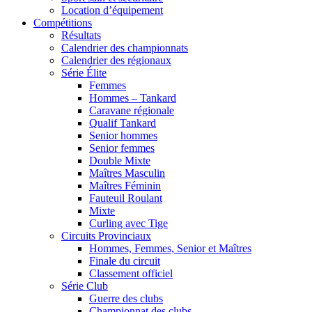
Location d’équipement
Compétitions
Résultats
Calendrier des championnats
Calendrier des régionaux
Série Élite
Femmes
Hommes – Tankard
Caravane régionale
Qualif Tankard
Senior hommes
Senior femmes
Double Mixte
Maîtres Masculin
Maîtres Féminin
Fauteuil Roulant
Mixte
Curling avec Tige
Circuits Provinciaux
Hommes, Femmes, Senior et Maîtres
Finale du circuit
Classement officiel
Série Club
Guerre des clubs
Championnat des clubs