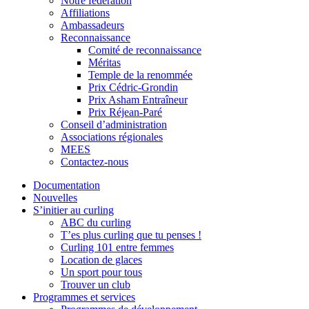
Notre fédération
Affiliations
Ambassadeurs
Reconnaissance
Comité de reconnaissance
Méritas
Temple de la renommée
Prix Cédric-Grondin
Prix Asham Entraîneur
Prix Réjean-Paré
Conseil d’administration
Associations régionales
MEES
Contactez-nous
Documentation
Nouvelles
S’initier au curling
ABC du curling
T’es plus curling que tu penses !
Curling 101 entre femmes
Location de glaces
Un sport pour tous
Trouver un club
Programmes et services