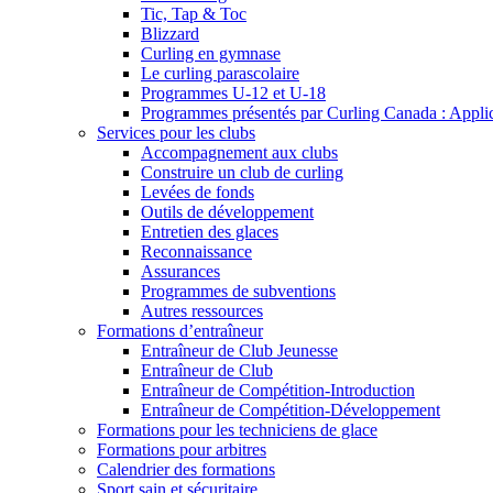
Tic, Tap & Toc
Blizzard
Curling en gymnase
Le curling parascolaire
Programmes U-12 et U-18
Programmes présentés par Curling Canada : Applicat
Services pour les clubs
Accompagnement aux clubs
Construire un club de curling
Levées de fonds
Outils de développement
Entretien des glaces
Reconnaissance
Assurances
Programmes de subventions
Autres ressources
Formations d’entraîneur
Entraîneur de Club Jeunesse
Entraîneur de Club
Entraîneur de Compétition-Introduction
Entraîneur de Compétition-Développement
Formations pour les techniciens de glace
Formations pour arbitres
Calendrier des formations
Sport sain et sécuritaire