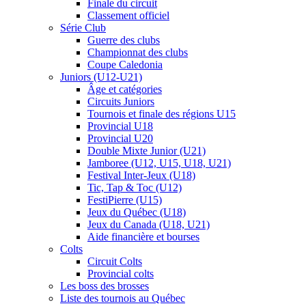
Finale du circuit
Classement officiel
Série Club
Guerre des clubs
Championnat des clubs
Coupe Caledonia
Juniors (U12-U21)
Âge et catégories
Circuits Juniors
Tournois et finale des régions U15
Provincial U18
Provincial U20
Double Mixte Junior (U21)
Jamboree (U12, U15, U18, U21)
Festival Inter-Jeux (U18)
Tic, Tap & Toc (U12)
FestiPierre (U15)
Jeux du Québec (U18)
Jeux du Canada (U18, U21)
Aide financière et bourses
Colts
Circuit Colts
Provincial colts
Les boss des brosses
Liste des tournois au Québec