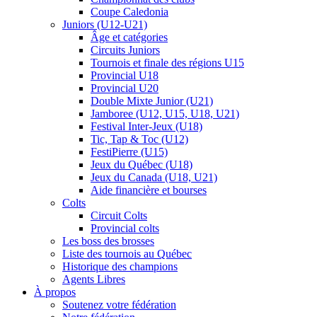
Coupe Caledonia
Juniors (U12-U21)
Âge et catégories
Circuits Juniors
Tournois et finale des régions U15
Provincial U18
Provincial U20
Double Mixte Junior (U21)
Jamboree (U12, U15, U18, U21)
Festival Inter-Jeux (U18)
Tic, Tap & Toc (U12)
FestiPierre (U15)
Jeux du Québec (U18)
Jeux du Canada (U18, U21)
Aide financière et bourses
Colts
Circuit Colts
Provincial colts
Les boss des brosses
Liste des tournois au Québec
Historique des champions
Agents Libres
À propos
Soutenez votre fédération