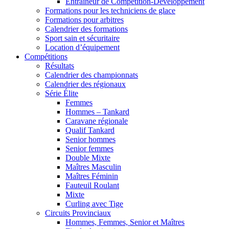
Entraîneur de Compétition-Développement
Formations pour les techniciens de glace
Formations pour arbitres
Calendrier des formations
Sport sain et sécuritaire
Location d’équipement
Compétitions
Résultats
Calendrier des championnats
Calendrier des régionaux
Série Élite
Femmes
Hommes – Tankard
Caravane régionale
Qualif Tankard
Senior hommes
Senior femmes
Double Mixte
Maîtres Masculin
Maîtres Féminin
Fauteuil Roulant
Mixte
Curling avec Tige
Circuits Provinciaux
Hommes, Femmes, Senior et Maîtres