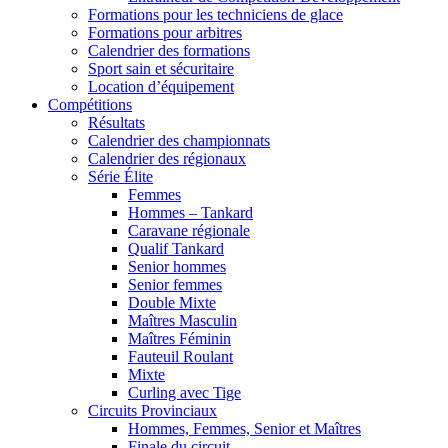
Formations pour les techniciens de glace
Formations pour arbitres
Calendrier des formations
Sport sain et sécuritaire
Location d’équipement
Compétitions
Résultats
Calendrier des championnats
Calendrier des régionaux
Série Élite
Femmes
Hommes – Tankard
Caravane régionale
Qualif Tankard
Senior hommes
Senior femmes
Double Mixte
Maîtres Masculin
Maîtres Féminin
Fauteuil Roulant
Mixte
Curling avec Tige
Circuits Provinciaux
Hommes, Femmes, Senior et Maîtres
Finale du circuit