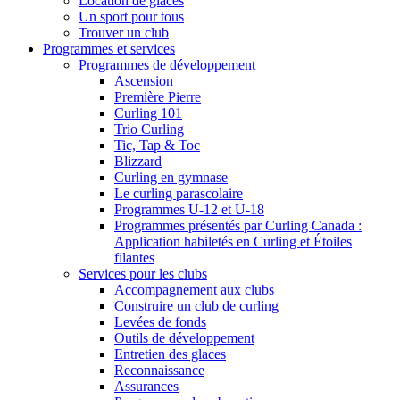
Location de glaces
Un sport pour tous
Trouver un club
Programmes et services
Programmes de développement
Ascension
Première Pierre
Curling 101
Trio Curling
Tic, Tap & Toc
Blizzard
Curling en gymnase
Le curling parascolaire
Programmes U-12 et U-18
Programmes présentés par Curling Canada :
Application habiletés en Curling et Étoiles
filantes
Services pour les clubs
Accompagnement aux clubs
Construire un club de curling
Levées de fonds
Outils de développement
Entretien des glaces
Reconnaissance
Assurances