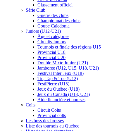
Classement officiel
Série Club
Guerre des clubs
Championnat des clubs
Coupe Caledonia
Juniors (U12-U21)
Âge et catégories
Circuits Juniors
Tournois et finale des régions U15
Provincial U18
Provincial U20
Double Mixte Junior (U21)
Jamboree (U12, U15, U18, U21)
Festival Inter-Jeux (U18)
Tic, Tap & Toc (U12)
FestiPierre (U15)
Jeux du Québec (U18)
Jeux du Canada (U18, U21)
Aide financière et bourses
Colts
Circuit Colts
Provincial colts
Les boss des brosses
Liste des tournois au Québec