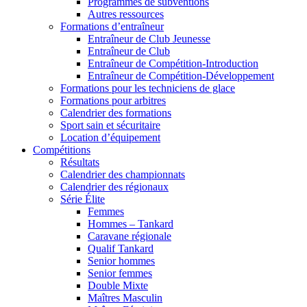
Programmes de subventions
Autres ressources
Formations d’entraîneur
Entraîneur de Club Jeunesse
Entraîneur de Club
Entraîneur de Compétition-Introduction
Entraîneur de Compétition-Développement
Formations pour les techniciens de glace
Formations pour arbitres
Calendrier des formations
Sport sain et sécuritaire
Location d’équipement
Compétitions
Résultats
Calendrier des championnats
Calendrier des régionaux
Série Élite
Femmes
Hommes – Tankard
Caravane régionale
Qualif Tankard
Senior hommes
Senior femmes
Double Mixte
Maîtres Masculin