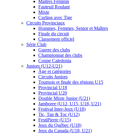
Maîtres Féminin
Fauteuil Roulant
Mixte
Curling avec Tige
Circuits Provinciaux
Hommes, Femmes, Senior et Maîtres
Finale du circuit
Classement officiel
Série Club
Guerre des clubs
Championnat des clubs
Coupe Caledonia
Juniors (U12-U21)
Âge et catégories
Circuits Juniors
Tournois et finale des régions U15
Provincial U18
Provincial U20
Double Mixte Junior (U21)
Jamboree (U12, U15, U18, U21)
Festival Inter-Jeux (U18)
Tic, Tap & Toc (U12)
FestiPierre (U15)
Jeux du Québec (U18)
Jeux du Canada (U18, U21)