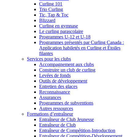
Curling 101
Trio Curling
Tic, Tap & Toc
Blizzard
Curling en gymnase
Le curling parascolaire
Programmes U-12 et U-18
Programmes présentés par Curling Canada :
Application habiletés en Curling et Étoiles
filantes
Services pour les clubs
Accompagnement aux clubs
Construire un club de curling
Levées de fonds
Outils de développement
Entretien des glaces
Reconnaissance
Assurances
Programmes de subventions
Autres ressources
Formations d’entraîneur
Entraîneur de Club Jeunesse
Entraîneur de Club
Entraîneur de Compétition-Introduction
Entraîneur de Compétition-Développement