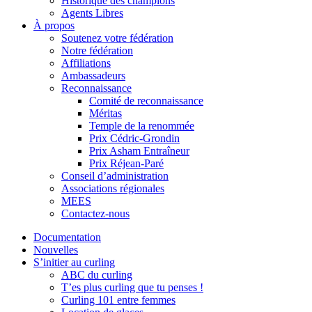
Historique des champions
Agents Libres
À propos
Soutenez votre fédération
Notre fédération
Affiliations
Ambassadeurs
Reconnaissance
Comité de reconnaissance
Méritas
Temple de la renommée
Prix Cédric-Grondin
Prix Asham Entraîneur
Prix Réjean-Paré
Conseil d’administration
Associations régionales
MEES
Contactez-nous
Documentation
Nouvelles
S’initier au curling
ABC du curling
T’es plus curling que tu penses !
Curling 101 entre femmes