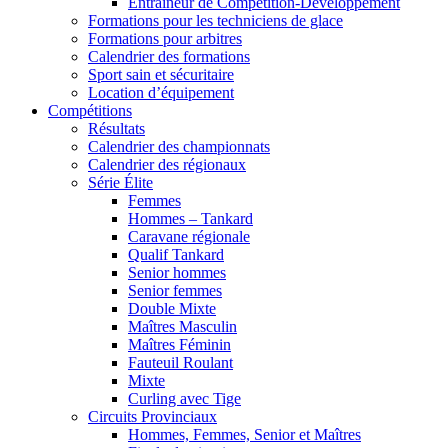
Entraîneur de Compétition-Développement
Formations pour les techniciens de glace
Formations pour arbitres
Calendrier des formations
Sport sain et sécuritaire
Location d’équipement
Compétitions
Résultats
Calendrier des championnats
Calendrier des régionaux
Série Élite
Femmes
Hommes – Tankard
Caravane régionale
Qualif Tankard
Senior hommes
Senior femmes
Double Mixte
Maîtres Masculin
Maîtres Féminin
Fauteuil Roulant
Mixte
Curling avec Tige
Circuits Provinciaux
Hommes, Femmes, Senior et Maîtres