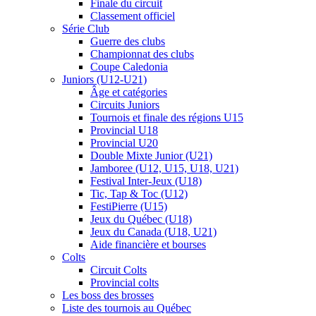
Finale du circuit
Classement officiel
Série Club
Guerre des clubs
Championnat des clubs
Coupe Caledonia
Juniors (U12-U21)
Âge et catégories
Circuits Juniors
Tournois et finale des régions U15
Provincial U18
Provincial U20
Double Mixte Junior (U21)
Jamboree (U12, U15, U18, U21)
Festival Inter-Jeux (U18)
Tic, Tap & Toc (U12)
FestiPierre (U15)
Jeux du Québec (U18)
Jeux du Canada (U18, U21)
Aide financière et bourses
Colts
Circuit Colts
Provincial colts
Les boss des brosses
Liste des tournois au Québec