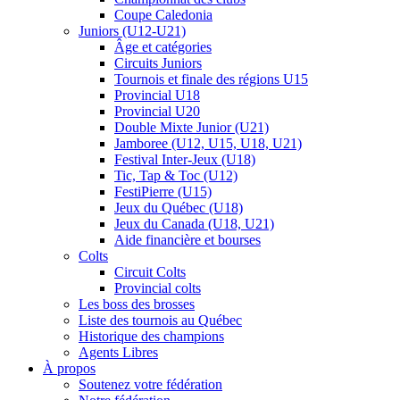
Coupe Caledonia
Juniors (U12-U21)
Âge et catégories
Circuits Juniors
Tournois et finale des régions U15
Provincial U18
Provincial U20
Double Mixte Junior (U21)
Jamboree (U12, U15, U18, U21)
Festival Inter-Jeux (U18)
Tic, Tap & Toc (U12)
FestiPierre (U15)
Jeux du Québec (U18)
Jeux du Canada (U18, U21)
Aide financière et bourses
Colts
Circuit Colts
Provincial colts
Les boss des brosses
Liste des tournois au Québec
Historique des champions
Agents Libres
À propos
Soutenez votre fédération