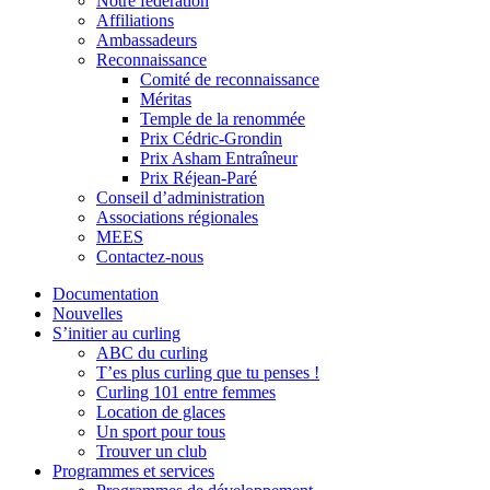
Notre fédération
Affiliations
Ambassadeurs
Reconnaissance
Comité de reconnaissance
Méritas
Temple de la renommée
Prix Cédric-Grondin
Prix Asham Entraîneur
Prix Réjean-Paré
Conseil d’administration
Associations régionales
MEES
Contactez-nous
Documentation
Nouvelles
S’initier au curling
ABC du curling
T’es plus curling que tu penses !
Curling 101 entre femmes
Location de glaces
Un sport pour tous
Trouver un club
Programmes et services