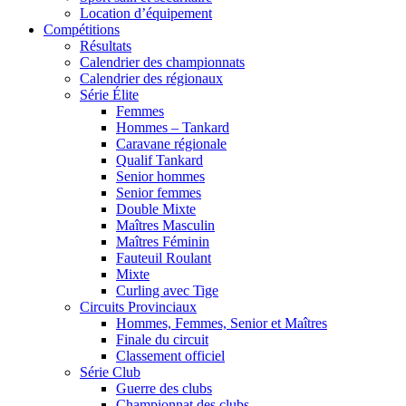
Location d’équipement
Compétitions
Résultats
Calendrier des championnats
Calendrier des régionaux
Série Élite
Femmes
Hommes – Tankard
Caravane régionale
Qualif Tankard
Senior hommes
Senior femmes
Double Mixte
Maîtres Masculin
Maîtres Féminin
Fauteuil Roulant
Mixte
Curling avec Tige
Circuits Provinciaux
Hommes, Femmes, Senior et Maîtres
Finale du circuit
Classement officiel
Série Club
Guerre des clubs
Championnat des clubs