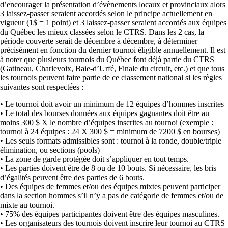
d’encourager la présentation d’évènements locaux et provinciaux alors
3 laissez-passer seraient accordés selon le principe actuellement en
vigueur (1$ = 1 point) et 3 laissez-passer seraient accordés aux équipes
du Québec les mieux classées selon le CTRS. Dans les 2 cas, la
période couverte serait de décembre à décembre, à déterminer
précisément en fonction du dernier tournoi éligible annuellement. Il est
à noter que plusieurs tournois du Québec font déjà partie du CTRS
(Gatineau, Charlevoix, Baie-d’Urfé, Finale du circuit, etc.) et que tous
les tournois peuvent faire partie de ce classement national si les règles
suivantes sont respectées :
• Le tournoi doit avoir un minimum de 12 équipes d’hommes inscrites
• Le total des bourses données aux équipes gagnantes doit être au
moins 300 $ X le nombre d’équipes inscrites au tournoi (exemple :
tournoi à 24 équipes : 24 X 300 $ = minimum de 7200 $ en bourses)
• Les seuls formats admissibles sont : tournoi à la ronde, double/triple
élimination, ou sections (pools)
• La zone de garde protégée doit s’appliquer en tout temps.
• Les parties doivent être de 8 ou de 10 bouts. Si nécessaire, les bris
d’égalités peuvent être des parties de 6 bouts.
• Des équipes de femmes et/ou des équipes mixtes peuvent participer
dans la section hommes s’il n’y a pas de catégorie de femmes et/ou de
mixte au tournoi.
• 75% des équipes participantes doivent être des équipes masculines.
• Les organisateurs des tournois doivent inscrire leur tournoi au CTRS