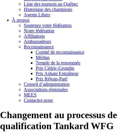
Liste des tournois au Québec
Historique des champions
Agents Libres
À propos
Soutenez votre fédération
Notre fédération
Affiliations
Ambassadeurs
Reconnaissance
Comité de reconnaissance
Méritas
Temple de la renommée
Prix Cédric-Grondin
Prix Asham Entraîneur
Prix Réjean-Paré
Conseil d’administration
Associations régionales
MEES
Contactez-nous
Changement au processus de
qualification Tankard WFG