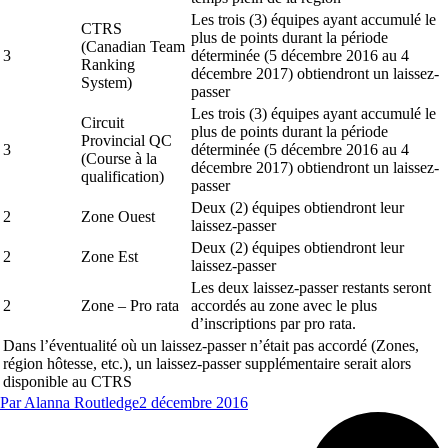
Les trois (3) équipes ayant accumulé le
CTRS
plus de points durant la période
(Canadian Team
3
déterminée (5 décembre 2016 au 4
Ranking
décembre 2017) obtiendront un laissez-
System)
passer
Les trois (3) équipes ayant accumulé le
Circuit
plus de points durant la période
Provincial QC
3
déterminée (5 décembre 2016 au 4
(Course à la
décembre 2017) obtiendront un laissez-
qualification)
passer
Deux (2) équipes obtiendront leur
2
Zone Ouest
laissez-passer
Deux (2) équipes obtiendront leur
2
Zone Est
laissez-passer
Les deux laissez-passer restants seront
2
Zone – Pro rata
accordés au zone avec le plus
d’inscriptions par pro rata.
Dans l’éventualité où un laissez-passer n’était pas accordé (Zones,
région hôtesse, etc.), un laissez-passer supplémentaire serait alors
disponible au CTRS
Par
Alanna Routledge
2 décembre 2016