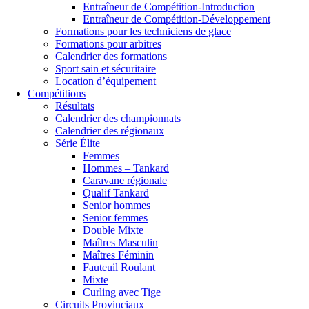
Entraîneur de Compétition-Introduction
Entraîneur de Compétition-Développement
Formations pour les techniciens de glace
Formations pour arbitres
Calendrier des formations
Sport sain et sécuritaire
Location d’équipement
Compétitions
Résultats
Calendrier des championnats
Calendrier des régionaux
Série Élite
Femmes
Hommes – Tankard
Caravane régionale
Qualif Tankard
Senior hommes
Senior femmes
Double Mixte
Maîtres Masculin
Maîtres Féminin
Fauteuil Roulant
Mixte
Curling avec Tige
Circuits Provinciaux