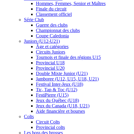
Hommes, Femmes, Senior et Maîtres
Finale du circuit
Classement officiel
Série Club
Guerre des clubs
Championnat des clubs
Coupe Caledonia
Juniors (U12-U21)
Âge et catégories
Circuits Juniors
Tournois et finale des régions U15
Provincial U18
Provincial U20
Double Mixte Junior (U21)
Jamboree (U12, U15, U18, U21)
Festival Inter-Jeux (U18)
Tic, Tap & Toc (U12)
FestiPierre (U15)
Jeux du Québec (U18)
Jeux du Canada (U18, U21)
Aide financière et bourses
Colts
Circuit Colts
Provincial colts
Les boss des brosses