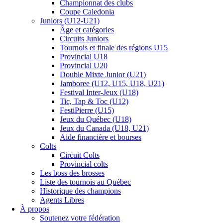
Championnat des clubs
Coupe Caledonia
Juniors (U12-U21)
Âge et catégories
Circuits Juniors
Tournois et finale des régions U15
Provincial U18
Provincial U20
Double Mixte Junior (U21)
Jamboree (U12, U15, U18, U21)
Festival Inter-Jeux (U18)
Tic, Tap & Toc (U12)
FestiPierre (U15)
Jeux du Québec (U18)
Jeux du Canada (U18, U21)
Aide financière et bourses
Colts
Circuit Colts
Provincial colts
Les boss des brosses
Liste des tournois au Québec
Historique des champions
Agents Libres
À propos
Soutenez votre fédération