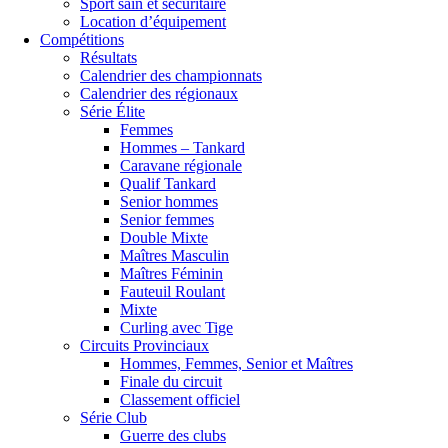
Sport sain et sécuritaire
Location d’équipement
Compétitions
Résultats
Calendrier des championnats
Calendrier des régionaux
Série Élite
Femmes
Hommes – Tankard
Caravane régionale
Qualif Tankard
Senior hommes
Senior femmes
Double Mixte
Maîtres Masculin
Maîtres Féminin
Fauteuil Roulant
Mixte
Curling avec Tige
Circuits Provinciaux
Hommes, Femmes, Senior et Maîtres
Finale du circuit
Classement officiel
Série Club
Guerre des clubs