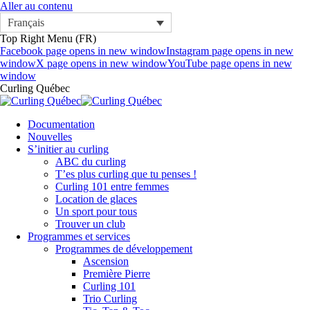
Aller au contenu
Français
Top Right Menu (FR)
Facebook page opens in new window
Instagram page opens in new
window
X page opens in new window
YouTube page opens in new
window
Curling Québec
Documentation
Nouvelles
S’initier au curling
ABC du curling
T’es plus curling que tu penses !
Curling 101 entre femmes
Location de glaces
Un sport pour tous
Trouver un club
Programmes et services
Programmes de développement
Ascension
Première Pierre
Curling 101
Trio Curling