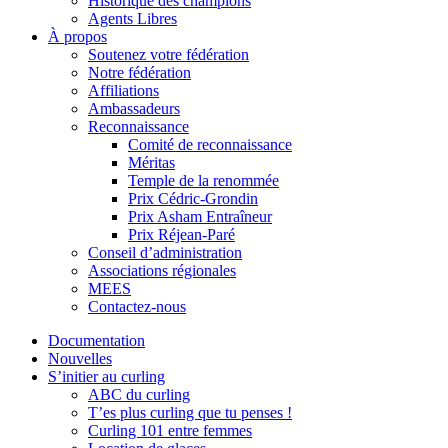
Historique des champions
Agents Libres
À propos
Soutenez votre fédération
Notre fédération
Affiliations
Ambassadeurs
Reconnaissance
Comité de reconnaissance
Méritas
Temple de la renommée
Prix Cédric-Grondin
Prix Asham Entraîneur
Prix Réjean-Paré
Conseil d’administration
Associations régionales
MEES
Contactez-nous
Documentation
Nouvelles
S’initier au curling
ABC du curling
T’es plus curling que tu penses !
Curling 101 entre femmes