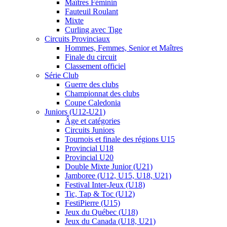
Maîtres Féminin
Fauteuil Roulant
Mixte
Curling avec Tige
Circuits Provinciaux
Hommes, Femmes, Senior et Maîtres
Finale du circuit
Classement officiel
Série Club
Guerre des clubs
Championnat des clubs
Coupe Caledonia
Juniors (U12-U21)
Âge et catégories
Circuits Juniors
Tournois et finale des régions U15
Provincial U18
Provincial U20
Double Mixte Junior (U21)
Jamboree (U12, U15, U18, U21)
Festival Inter-Jeux (U18)
Tic, Tap & Toc (U12)
FestiPierre (U15)
Jeux du Québec (U18)
Jeux du Canada (U18, U21)