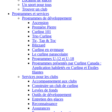
Location de glaces
Un sport pour tous
Trouver un club
Programmes et services
Programmes de développement
Ascension
Première Pierre
Curling 101
Trio Curling
Tic, Tap & Toc
Blizzard
Curling en gymnase
Le curling parascolaire
Programmes U-12 et U-18
Programmes présentés par Curling Canada :
Application habiletés en Curling et Étoiles
filantes
Services pour les clubs
Accompagnement aux clubs
Construire un club de curling
Levées de fonds
Outils de développement
Entretien des glaces
Reconnaissance
Assurances