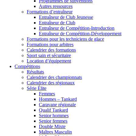
Programmes de subventions
Autres ressources
Formations d’entraîneur
Entraîneur de Club Jeunesse
Entraîneur de Club
Entraîneur de Compétition-Introduction
Entraîneur de Compétition-Développement
Formations pour les techniciens de glace
Formations pour arbitres
Calendrier des formations
Sport sain et sécuritaire
Location d’équipement
Compétitions
Résultats
Calendrier des championnats
Calendrier des régionaux
Série Élite
Femmes
Hommes – Tankard
Caravane régionale
Qualif Tankard
Senior hommes
Senior femmes
Double Mixte
Maîtres Masculin