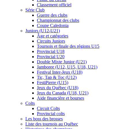
Classement officiel
Série Club
Guerre des clubs
Championnat des clubs
Coupe Caledonia
Juniors (U12-U21)
Âge et catégories
Circuits Juniors
Tournois et finale des régions U15
Provincial U18
Provincial U20
Double Mixte Junior (U21)
Jamboree (U12, U15, U18, U21)
Festival Inter-Jeux (U18)
Tic, Tap & Toc (U12)
FestiPierre (U15)
Jeux du Québec (U18)
Jeux du Canada (U18, U21)
Aide financière et bourses
Colts
Circuit Colts
Provincial colts
Les boss des brosses
Liste des tournois au Québec