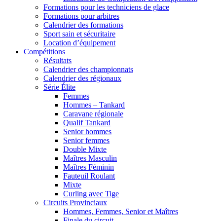
Formations pour les techniciens de glace
Formations pour arbitres
Calendrier des formations
Sport sain et sécuritaire
Location d’équipement
Compétitions
Résultats
Calendrier des championnats
Calendrier des régionaux
Série Élite
Femmes
Hommes – Tankard
Caravane régionale
Qualif Tankard
Senior hommes
Senior femmes
Double Mixte
Maîtres Masculin
Maîtres Féminin
Fauteuil Roulant
Mixte
Curling avec Tige
Circuits Provinciaux
Hommes, Femmes, Senior et Maîtres
Finale du circuit