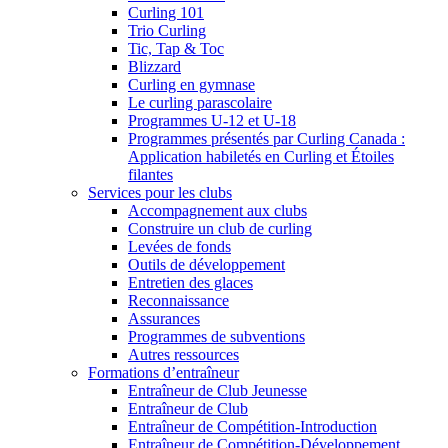
Curling 101
Trio Curling
Tic, Tap & Toc
Blizzard
Curling en gymnase
Le curling parascolaire
Programmes U-12 et U-18
Programmes présentés par Curling Canada :
Application habiletés en Curling et Étoiles
filantes
Services pour les clubs
Accompagnement aux clubs
Construire un club de curling
Levées de fonds
Outils de développement
Entretien des glaces
Reconnaissance
Assurances
Programmes de subventions
Autres ressources
Formations d’entraîneur
Entraîneur de Club Jeunesse
Entraîneur de Club
Entraîneur de Compétition-Introduction
Entraîneur de Compétition-Développement