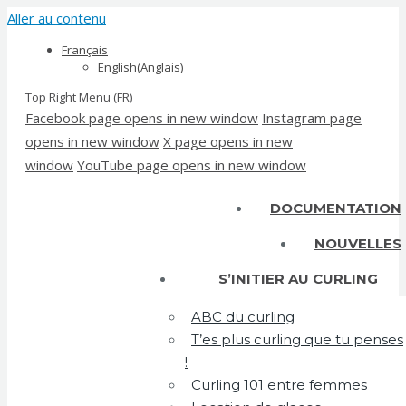
Aller au contenu
Français
English
(
Anglais
)
Top Right Menu (FR)
Facebook page opens in new window
Instagram page
opens in new window
X page opens in new
window
YouTube page opens in new window
DOCUMENTATION
NOUVELLES
S’INITIER AU CURLING
ABC du curling
T’es plus curling que tu penses
!
Curling 101 entre femmes