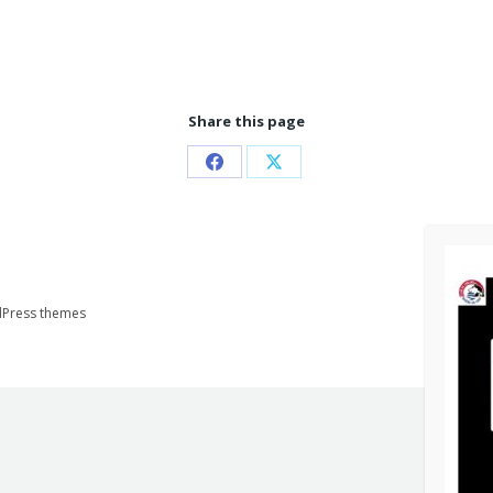
Share this page
Partager
Partager
sur
sur
Facebook
X
Press themes