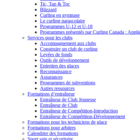
Tic, Tap & Toc
Blizzard
Curling en gymnase
Le curling parascolaire
Programmes U-12 et U-18
Programmes présentés par Curling Canada : Applicat
Services pour les clubs
Accompagnement aux clubs
Construire un club de curling
Levées de fonds
Outils de développement
Entretien des glaces
Reconnaissance
Assurances
Programmes de subventions
Autres ressources
Formations d’entraîneur
Entraîneur de Club Jeunesse
Entraîneur de Club
Entraîneur de Compétition-Introduction
Entraîneur de Compétition-Développement
Formations pour les techniciens de glace
Formations pour arbitres
Calendrier des formations
Sport sain et sécuritaire