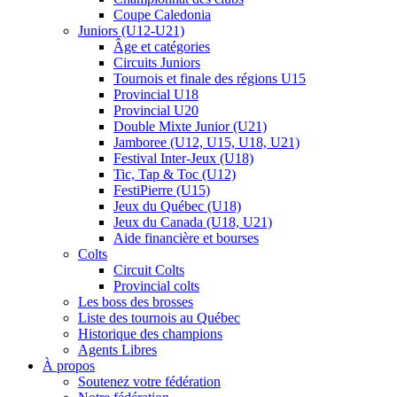
Coupe Caledonia
Juniors (U12-U21)
Âge et catégories
Circuits Juniors
Tournois et finale des régions U15
Provincial U18
Provincial U20
Double Mixte Junior (U21)
Jamboree (U12, U15, U18, U21)
Festival Inter-Jeux (U18)
Tic, Tap & Toc (U12)
FestiPierre (U15)
Jeux du Québec (U18)
Jeux du Canada (U18, U21)
Aide financière et bourses
Colts
Circuit Colts
Provincial colts
Les boss des brosses
Liste des tournois au Québec
Historique des champions
Agents Libres
À propos
Soutenez votre fédération