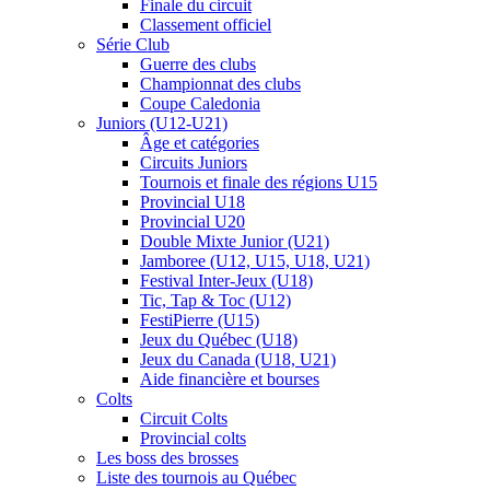
Finale du circuit
Classement officiel
Série Club
Guerre des clubs
Championnat des clubs
Coupe Caledonia
Juniors (U12-U21)
Âge et catégories
Circuits Juniors
Tournois et finale des régions U15
Provincial U18
Provincial U20
Double Mixte Junior (U21)
Jamboree (U12, U15, U18, U21)
Festival Inter-Jeux (U18)
Tic, Tap & Toc (U12)
FestiPierre (U15)
Jeux du Québec (U18)
Jeux du Canada (U18, U21)
Aide financière et bourses
Colts
Circuit Colts
Provincial colts
Les boss des brosses
Liste des tournois au Québec