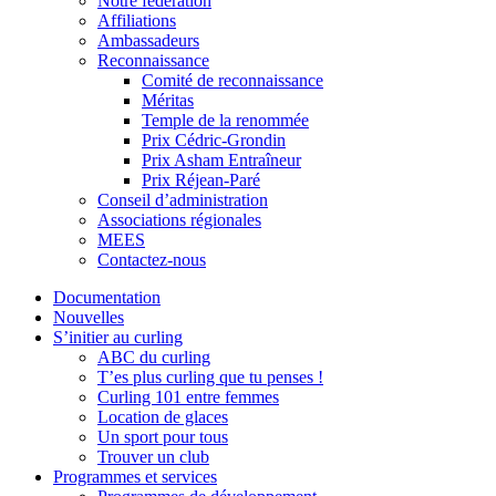
Notre fédération
Affiliations
Ambassadeurs
Reconnaissance
Comité de reconnaissance
Méritas
Temple de la renommée
Prix Cédric-Grondin
Prix Asham Entraîneur
Prix Réjean-Paré
Conseil d’administration
Associations régionales
MEES
Contactez-nous
Documentation
Nouvelles
S’initier au curling
ABC du curling
T’es plus curling que tu penses !
Curling 101 entre femmes
Location de glaces
Un sport pour tous
Trouver un club
Programmes et services