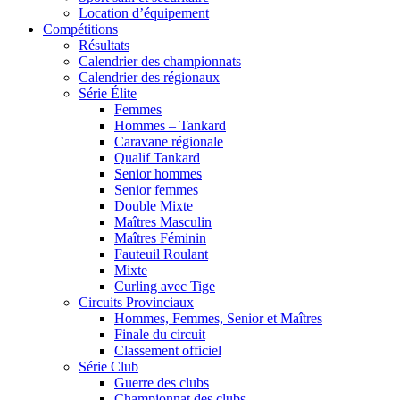
Location d’équipement
Compétitions
Résultats
Calendrier des championnats
Calendrier des régionaux
Série Élite
Femmes
Hommes – Tankard
Caravane régionale
Qualif Tankard
Senior hommes
Senior femmes
Double Mixte
Maîtres Masculin
Maîtres Féminin
Fauteuil Roulant
Mixte
Curling avec Tige
Circuits Provinciaux
Hommes, Femmes, Senior et Maîtres
Finale du circuit
Classement officiel
Série Club
Guerre des clubs
Championnat des clubs