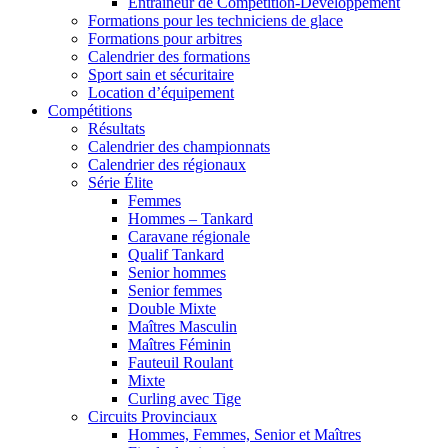
Entraîneur de Compétition-Développement
Formations pour les techniciens de glace
Formations pour arbitres
Calendrier des formations
Sport sain et sécuritaire
Location d’équipement
Compétitions
Résultats
Calendrier des championnats
Calendrier des régionaux
Série Élite
Femmes
Hommes – Tankard
Caravane régionale
Qualif Tankard
Senior hommes
Senior femmes
Double Mixte
Maîtres Masculin
Maîtres Féminin
Fauteuil Roulant
Mixte
Curling avec Tige
Circuits Provinciaux
Hommes, Femmes, Senior et Maîtres