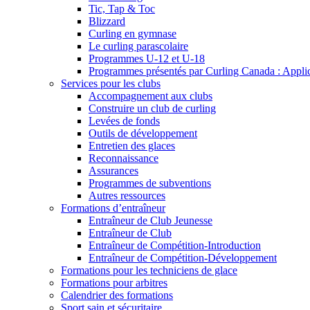
Tic, Tap & Toc
Blizzard
Curling en gymnase
Le curling parascolaire
Programmes U-12 et U-18
Programmes présentés par Curling Canada : Applicat
Services pour les clubs
Accompagnement aux clubs
Construire un club de curling
Levées de fonds
Outils de développement
Entretien des glaces
Reconnaissance
Assurances
Programmes de subventions
Autres ressources
Formations d’entraîneur
Entraîneur de Club Jeunesse
Entraîneur de Club
Entraîneur de Compétition-Introduction
Entraîneur de Compétition-Développement
Formations pour les techniciens de glace
Formations pour arbitres
Calendrier des formations
Sport sain et sécuritaire