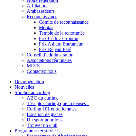
Notre fédération
Affiliations
Ambassadeurs
Reconnaissance
Comité de reconnaissance
Méritas
Temple de la renommée
Prix Cédric-Grondin
Prix Asham Entraîneur
Prix Réjean-Paré
Conseil d’administration
Associations régionales
MEES
Contactez-nous
Documentation
Nouvelles
S’initier au curling
ABC du curling
T’es plus curling que tu penses !
Curling 101 entre femmes
Location de glaces
Un sport pour tous
Trouver un club
Programmes et services