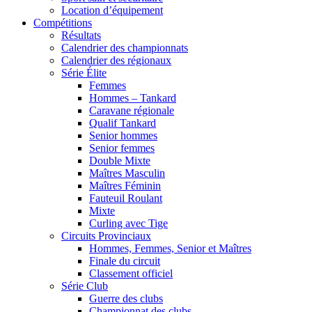
Location d’équipement
Compétitions
Résultats
Calendrier des championnats
Calendrier des régionaux
Série Élite
Femmes
Hommes – Tankard
Caravane régionale
Qualif Tankard
Senior hommes
Senior femmes
Double Mixte
Maîtres Masculin
Maîtres Féminin
Fauteuil Roulant
Mixte
Curling avec Tige
Circuits Provinciaux
Hommes, Femmes, Senior et Maîtres
Finale du circuit
Classement officiel
Série Club
Guerre des clubs
Championnat des clubs