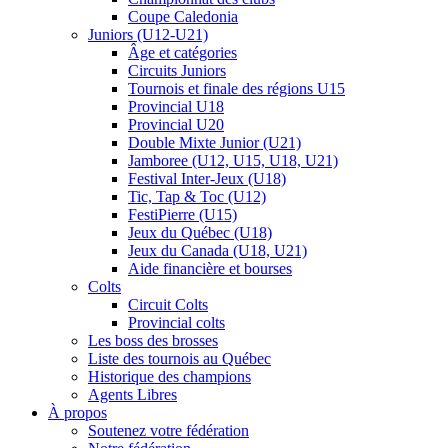
Coupe Caledonia
Juniors (U12-U21)
Âge et catégories
Circuits Juniors
Tournois et finale des régions U15
Provincial U18
Provincial U20
Double Mixte Junior (U21)
Jamboree (U12, U15, U18, U21)
Festival Inter-Jeux (U18)
Tic, Tap & Toc (U12)
FestiPierre (U15)
Jeux du Québec (U18)
Jeux du Canada (U18, U21)
Aide financière et bourses
Colts
Circuit Colts
Provincial colts
Les boss des brosses
Liste des tournois au Québec
Historique des champions
Agents Libres
À propos
Soutenez votre fédération