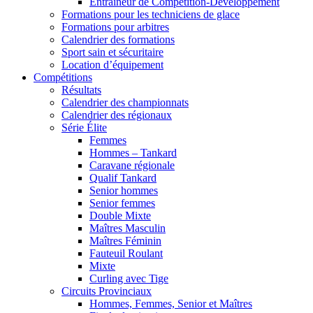
Entraîneur de Compétition-Développement
Formations pour les techniciens de glace
Formations pour arbitres
Calendrier des formations
Sport sain et sécuritaire
Location d’équipement
Compétitions
Résultats
Calendrier des championnats
Calendrier des régionaux
Série Élite
Femmes
Hommes – Tankard
Caravane régionale
Qualif Tankard
Senior hommes
Senior femmes
Double Mixte
Maîtres Masculin
Maîtres Féminin
Fauteuil Roulant
Mixte
Curling avec Tige
Circuits Provinciaux
Hommes, Femmes, Senior et Maîtres