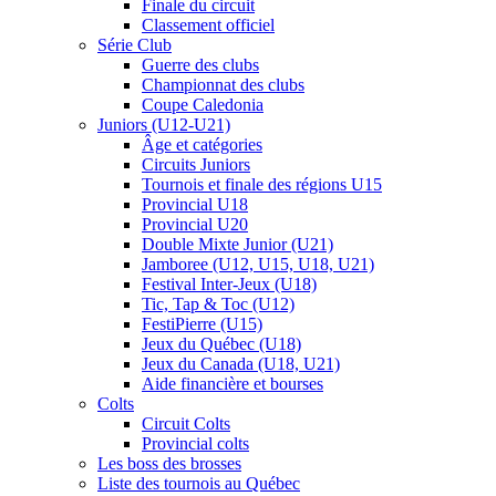
Finale du circuit
Classement officiel
Série Club
Guerre des clubs
Championnat des clubs
Coupe Caledonia
Juniors (U12-U21)
Âge et catégories
Circuits Juniors
Tournois et finale des régions U15
Provincial U18
Provincial U20
Double Mixte Junior (U21)
Jamboree (U12, U15, U18, U21)
Festival Inter-Jeux (U18)
Tic, Tap & Toc (U12)
FestiPierre (U15)
Jeux du Québec (U18)
Jeux du Canada (U18, U21)
Aide financière et bourses
Colts
Circuit Colts
Provincial colts
Les boss des brosses
Liste des tournois au Québec