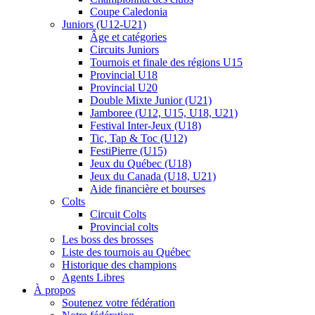
Coupe Caledonia
Juniors (U12-U21)
Âge et catégories
Circuits Juniors
Tournois et finale des régions U15
Provincial U18
Provincial U20
Double Mixte Junior (U21)
Jamboree (U12, U15, U18, U21)
Festival Inter-Jeux (U18)
Tic, Tap & Toc (U12)
FestiPierre (U15)
Jeux du Québec (U18)
Jeux du Canada (U18, U21)
Aide financière et bourses
Colts
Circuit Colts
Provincial colts
Les boss des brosses
Liste des tournois au Québec
Historique des champions
Agents Libres
À propos
Soutenez votre fédération