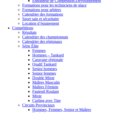
Entraîneur de Compétition-Développement
Formations pour les techniciens de glace
Formations pour arbitres
Calendrier des formations
Sport sain et sécuritaire
Location d’équipement
Compétitions
Résultats
Calendrier des championnats
Calendrier des régionaux
Série Élite
Femmes
Hommes – Tankard
Caravane régionale
Qualif Tankard
Senior hommes
Senior femmes
Double Mixte
Maîtres Masculin
Maîtres Féminin
Fauteuil Roulant
Mixte
Curling avec Tige
Circuits Provinciaux
Hommes, Femmes, Senior et Maîtres