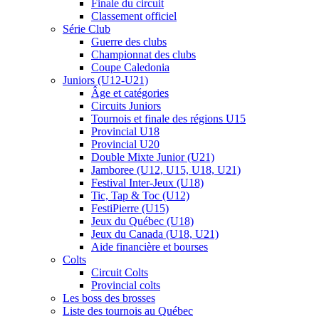
Finale du circuit
Classement officiel
Série Club
Guerre des clubs
Championnat des clubs
Coupe Caledonia
Juniors (U12-U21)
Âge et catégories
Circuits Juniors
Tournois et finale des régions U15
Provincial U18
Provincial U20
Double Mixte Junior (U21)
Jamboree (U12, U15, U18, U21)
Festival Inter-Jeux (U18)
Tic, Tap & Toc (U12)
FestiPierre (U15)
Jeux du Québec (U18)
Jeux du Canada (U18, U21)
Aide financière et bourses
Colts
Circuit Colts
Provincial colts
Les boss des brosses
Liste des tournois au Québec