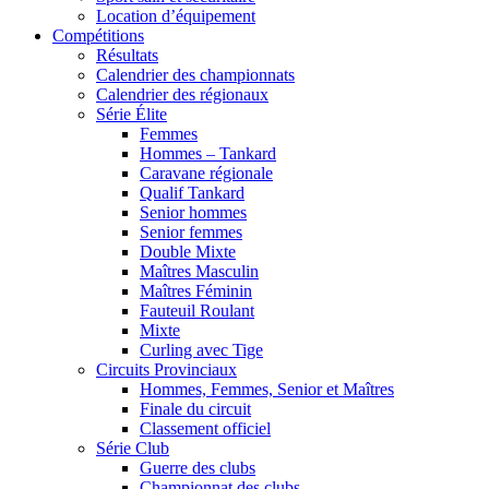
Location d’équipement
Compétitions
Résultats
Calendrier des championnats
Calendrier des régionaux
Série Élite
Femmes
Hommes – Tankard
Caravane régionale
Qualif Tankard
Senior hommes
Senior femmes
Double Mixte
Maîtres Masculin
Maîtres Féminin
Fauteuil Roulant
Mixte
Curling avec Tige
Circuits Provinciaux
Hommes, Femmes, Senior et Maîtres
Finale du circuit
Classement officiel
Série Club
Guerre des clubs
Championnat des clubs