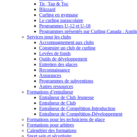
Tic, Tap & Toc
Blizzard
Curling en gymnase
Le curling parascolaire
Programmes U-12 et U-18
Programmes présentés par Curling Canada : Applicat
Services pour les clubs
Accompagnement aux clubs
Construire un club de curling
Levées de fonds
Outils de développement
Entretien des glaces
Reconnaissance
Assurances
Programmes de subventions
Autres ressources
Formations d’entraîneur
Entraîneur de Club Jeunesse
Entraîneur de Club
Entraîneur de Compétition-Introduction
Entraîneur de Compétition-Développement
Formations pour les techniciens de glace
Formations pour arbitres
Calendrier des formations
Sport sain et sécuritaire