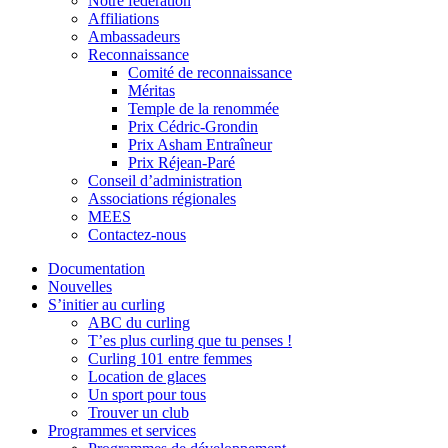
Notre fédération
Affiliations
Ambassadeurs
Reconnaissance
Comité de reconnaissance
Méritas
Temple de la renommée
Prix Cédric-Grondin
Prix Asham Entraîneur
Prix Réjean-Paré
Conseil d’administration
Associations régionales
MEES
Contactez-nous
Documentation
Nouvelles
S’initier au curling
ABC du curling
T’es plus curling que tu penses !
Curling 101 entre femmes
Location de glaces
Un sport pour tous
Trouver un club
Programmes et services