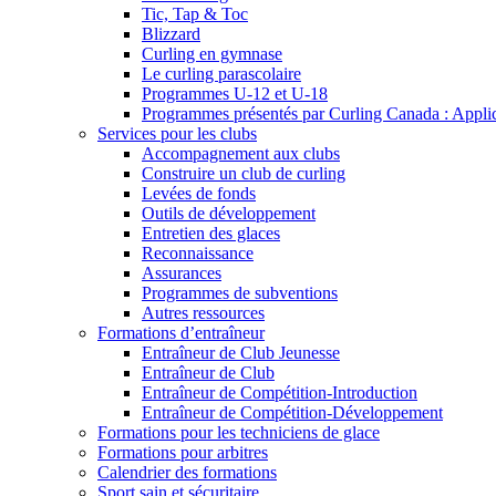
Tic, Tap & Toc
Blizzard
Curling en gymnase
Le curling parascolaire
Programmes U-12 et U-18
Programmes présentés par Curling Canada : Applicat
Services pour les clubs
Accompagnement aux clubs
Construire un club de curling
Levées de fonds
Outils de développement
Entretien des glaces
Reconnaissance
Assurances
Programmes de subventions
Autres ressources
Formations d’entraîneur
Entraîneur de Club Jeunesse
Entraîneur de Club
Entraîneur de Compétition-Introduction
Entraîneur de Compétition-Développement
Formations pour les techniciens de glace
Formations pour arbitres
Calendrier des formations
Sport sain et sécuritaire