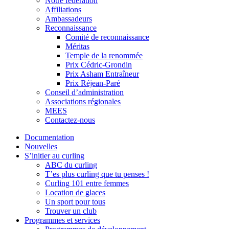
Notre fédération
Affiliations
Ambassadeurs
Reconnaissance
Comité de reconnaissance
Méritas
Temple de la renommée
Prix Cédric-Grondin
Prix Asham Entraîneur
Prix Réjean-Paré
Conseil d’administration
Associations régionales
MEES
Contactez-nous
Documentation
Nouvelles
S’initier au curling
ABC du curling
T’es plus curling que tu penses !
Curling 101 entre femmes
Location de glaces
Un sport pour tous
Trouver un club
Programmes et services