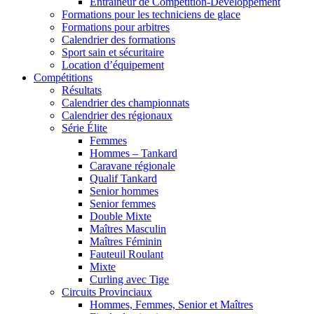
Entraîneur de Compétition-Développement
Formations pour les techniciens de glace
Formations pour arbitres
Calendrier des formations
Sport sain et sécuritaire
Location d’équipement
Compétitions
Résultats
Calendrier des championnats
Calendrier des régionaux
Série Élite
Femmes
Hommes – Tankard
Caravane régionale
Qualif Tankard
Senior hommes
Senior femmes
Double Mixte
Maîtres Masculin
Maîtres Féminin
Fauteuil Roulant
Mixte
Curling avec Tige
Circuits Provinciaux
Hommes, Femmes, Senior et Maîtres