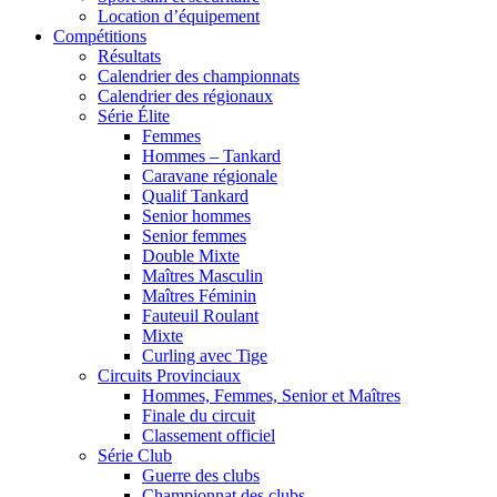
Location d’équipement
Compétitions
Résultats
Calendrier des championnats
Calendrier des régionaux
Série Élite
Femmes
Hommes – Tankard
Caravane régionale
Qualif Tankard
Senior hommes
Senior femmes
Double Mixte
Maîtres Masculin
Maîtres Féminin
Fauteuil Roulant
Mixte
Curling avec Tige
Circuits Provinciaux
Hommes, Femmes, Senior et Maîtres
Finale du circuit
Classement officiel
Série Club
Guerre des clubs
Championnat des clubs