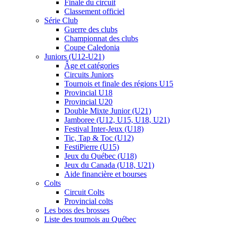
Finale du circuit
Classement officiel
Série Club
Guerre des clubs
Championnat des clubs
Coupe Caledonia
Juniors (U12-U21)
Âge et catégories
Circuits Juniors
Tournois et finale des régions U15
Provincial U18
Provincial U20
Double Mixte Junior (U21)
Jamboree (U12, U15, U18, U21)
Festival Inter-Jeux (U18)
Tic, Tap & Toc (U12)
FestiPierre (U15)
Jeux du Québec (U18)
Jeux du Canada (U18, U21)
Aide financière et bourses
Colts
Circuit Colts
Provincial colts
Les boss des brosses
Liste des tournois au Québec