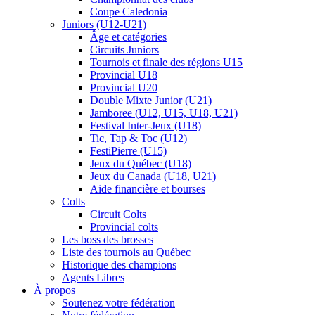
Coupe Caledonia
Juniors (U12-U21)
Âge et catégories
Circuits Juniors
Tournois et finale des régions U15
Provincial U18
Provincial U20
Double Mixte Junior (U21)
Jamboree (U12, U15, U18, U21)
Festival Inter-Jeux (U18)
Tic, Tap & Toc (U12)
FestiPierre (U15)
Jeux du Québec (U18)
Jeux du Canada (U18, U21)
Aide financière et bourses
Colts
Circuit Colts
Provincial colts
Les boss des brosses
Liste des tournois au Québec
Historique des champions
Agents Libres
À propos
Soutenez votre fédération