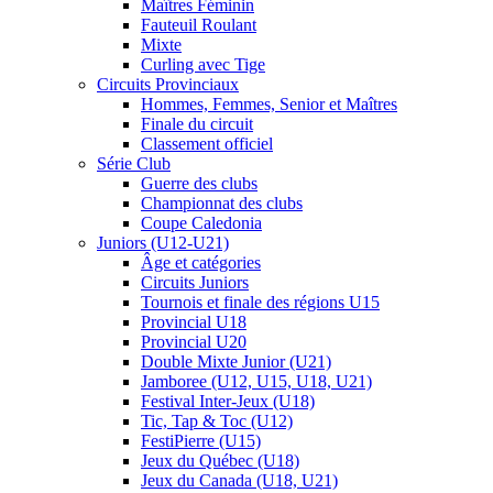
Maîtres Féminin
Fauteuil Roulant
Mixte
Curling avec Tige
Circuits Provinciaux
Hommes, Femmes, Senior et Maîtres
Finale du circuit
Classement officiel
Série Club
Guerre des clubs
Championnat des clubs
Coupe Caledonia
Juniors (U12-U21)
Âge et catégories
Circuits Juniors
Tournois et finale des régions U15
Provincial U18
Provincial U20
Double Mixte Junior (U21)
Jamboree (U12, U15, U18, U21)
Festival Inter-Jeux (U18)
Tic, Tap & Toc (U12)
FestiPierre (U15)
Jeux du Québec (U18)
Jeux du Canada (U18, U21)