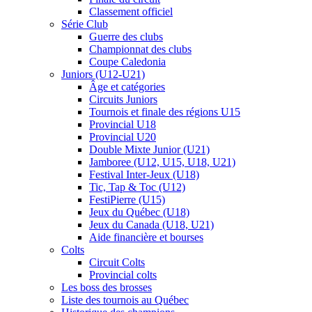
Classement officiel
Série Club
Guerre des clubs
Championnat des clubs
Coupe Caledonia
Juniors (U12-U21)
Âge et catégories
Circuits Juniors
Tournois et finale des régions U15
Provincial U18
Provincial U20
Double Mixte Junior (U21)
Jamboree (U12, U15, U18, U21)
Festival Inter-Jeux (U18)
Tic, Tap & Toc (U12)
FestiPierre (U15)
Jeux du Québec (U18)
Jeux du Canada (U18, U21)
Aide financière et bourses
Colts
Circuit Colts
Provincial colts
Les boss des brosses
Liste des tournois au Québec