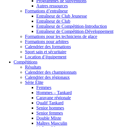
Programmes de subventions
Autres ressources
Formations d’entraîneur
Entraîneur de Club Jeunesse
Entraîneur de Club
Entraîneur de Compétition-Introduction
Entraîneur de Compétition-Développement
Formations pour les techniciens de glace
Formations pour arbitres
Calendrier des formations
Sport sain et sécuritaire
Location d’équipement
Compétitions
Résultats
Calendrier des championnats
Calendrier des régionaux
Série Élite
Femmes
Hommes – Tankard
Caravane régionale
Qualif Tankard
Senior hommes
Senior femmes
Double Mixte
Maîtres Masculin