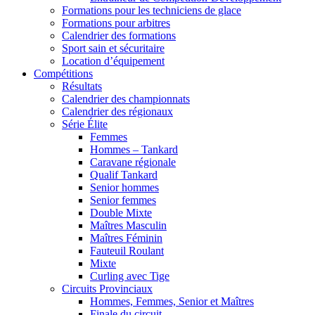
Formations pour les techniciens de glace
Formations pour arbitres
Calendrier des formations
Sport sain et sécuritaire
Location d’équipement
Compétitions
Résultats
Calendrier des championnats
Calendrier des régionaux
Série Élite
Femmes
Hommes – Tankard
Caravane régionale
Qualif Tankard
Senior hommes
Senior femmes
Double Mixte
Maîtres Masculin
Maîtres Féminin
Fauteuil Roulant
Mixte
Curling avec Tige
Circuits Provinciaux
Hommes, Femmes, Senior et Maîtres
Finale du circuit