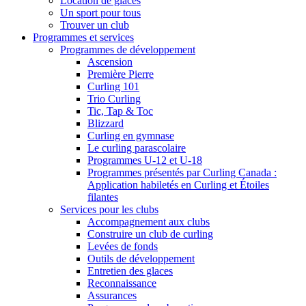
Location de glaces
Un sport pour tous
Trouver un club
Programmes et services
Programmes de développement
Ascension
Première Pierre
Curling 101
Trio Curling
Tic, Tap & Toc
Blizzard
Curling en gymnase
Le curling parascolaire
Programmes U-12 et U-18
Programmes présentés par Curling Canada :
Application habiletés en Curling et Étoiles
filantes
Services pour les clubs
Accompagnement aux clubs
Construire un club de curling
Levées de fonds
Outils de développement
Entretien des glaces
Reconnaissance
Assurances