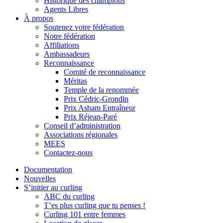
Historique des champions
Agents Libres
À propos
Soutenez votre fédération
Notre fédération
Affiliations
Ambassadeurs
Reconnaissance
Comité de reconnaissance
Méritas
Temple de la renommée
Prix Cédric-Grondin
Prix Asham Entraîneur
Prix Réjean-Paré
Conseil d’administration
Associations régionales
MEES
Contactez-nous
Documentation
Nouvelles
S’initier au curling
ABC du curling
T’es plus curling que tu penses !
Curling 101 entre femmes