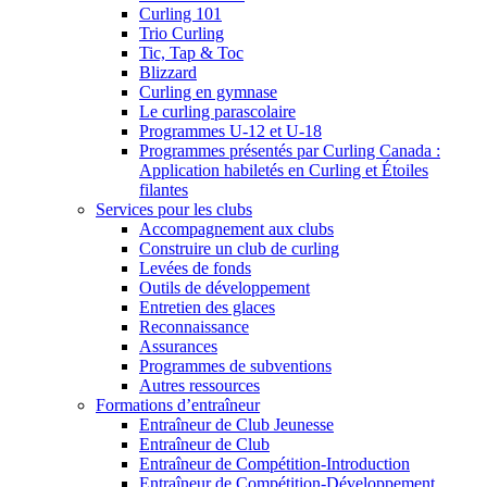
Curling 101
Trio Curling
Tic, Tap & Toc
Blizzard
Curling en gymnase
Le curling parascolaire
Programmes U-12 et U-18
Programmes présentés par Curling Canada :
Application habiletés en Curling et Étoiles
filantes
Services pour les clubs
Accompagnement aux clubs
Construire un club de curling
Levées de fonds
Outils de développement
Entretien des glaces
Reconnaissance
Assurances
Programmes de subventions
Autres ressources
Formations d’entraîneur
Entraîneur de Club Jeunesse
Entraîneur de Club
Entraîneur de Compétition-Introduction
Entraîneur de Compétition-Développement