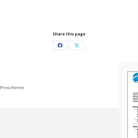
Share this page
Partager
Partager
sur
sur
Facebook
X
Press themes