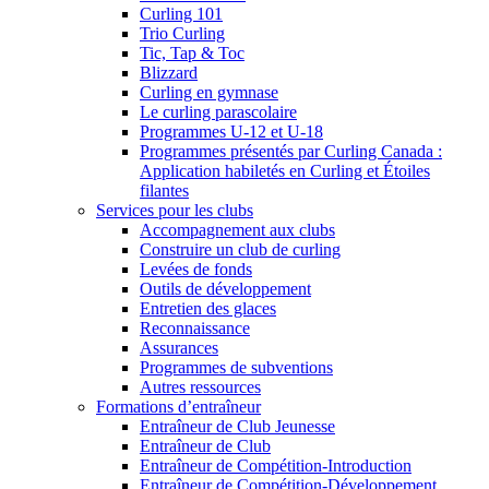
Curling 101
Trio Curling
Tic, Tap & Toc
Blizzard
Curling en gymnase
Le curling parascolaire
Programmes U-12 et U-18
Programmes présentés par Curling Canada :
Application habiletés en Curling et Étoiles
filantes
Services pour les clubs
Accompagnement aux clubs
Construire un club de curling
Levées de fonds
Outils de développement
Entretien des glaces
Reconnaissance
Assurances
Programmes de subventions
Autres ressources
Formations d’entraîneur
Entraîneur de Club Jeunesse
Entraîneur de Club
Entraîneur de Compétition-Introduction
Entraîneur de Compétition-Développement