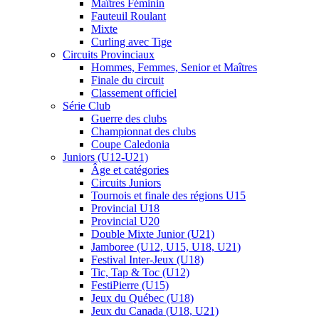
Maîtres Féminin
Fauteuil Roulant
Mixte
Curling avec Tige
Circuits Provinciaux
Hommes, Femmes, Senior et Maîtres
Finale du circuit
Classement officiel
Série Club
Guerre des clubs
Championnat des clubs
Coupe Caledonia
Juniors (U12-U21)
Âge et catégories
Circuits Juniors
Tournois et finale des régions U15
Provincial U18
Provincial U20
Double Mixte Junior (U21)
Jamboree (U12, U15, U18, U21)
Festival Inter-Jeux (U18)
Tic, Tap & Toc (U12)
FestiPierre (U15)
Jeux du Québec (U18)
Jeux du Canada (U18, U21)