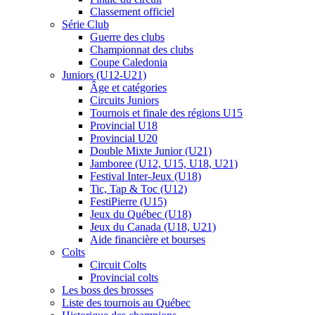
Classement officiel
Série Club
Guerre des clubs
Championnat des clubs
Coupe Caledonia
Juniors (U12-U21)
Âge et catégories
Circuits Juniors
Tournois et finale des régions U15
Provincial U18
Provincial U20
Double Mixte Junior (U21)
Jamboree (U12, U15, U18, U21)
Festival Inter-Jeux (U18)
Tic, Tap & Toc (U12)
FestiPierre (U15)
Jeux du Québec (U18)
Jeux du Canada (U18, U21)
Aide financière et bourses
Colts
Circuit Colts
Provincial colts
Les boss des brosses
Liste des tournois au Québec