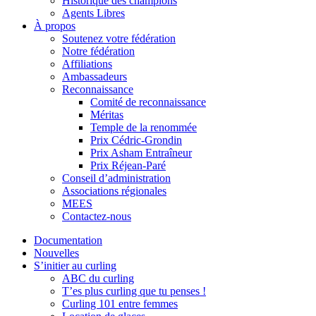
Historique des champions
Agents Libres
À propos
Soutenez votre fédération
Notre fédération
Affiliations
Ambassadeurs
Reconnaissance
Comité de reconnaissance
Méritas
Temple de la renommée
Prix Cédric-Grondin
Prix Asham Entraîneur
Prix Réjean-Paré
Conseil d’administration
Associations régionales
MEES
Contactez-nous
Documentation
Nouvelles
S’initier au curling
ABC du curling
T’es plus curling que tu penses !
Curling 101 entre femmes