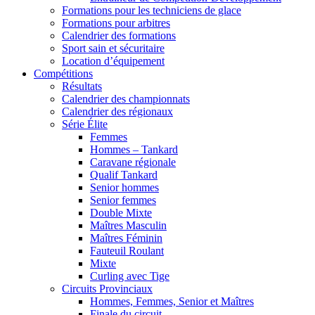
Formations pour les techniciens de glace
Formations pour arbitres
Calendrier des formations
Sport sain et sécuritaire
Location d’équipement
Compétitions
Résultats
Calendrier des championnats
Calendrier des régionaux
Série Élite
Femmes
Hommes – Tankard
Caravane régionale
Qualif Tankard
Senior hommes
Senior femmes
Double Mixte
Maîtres Masculin
Maîtres Féminin
Fauteuil Roulant
Mixte
Curling avec Tige
Circuits Provinciaux
Hommes, Femmes, Senior et Maîtres
Finale du circuit