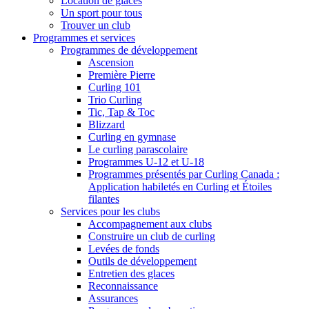
Location de glaces
Un sport pour tous
Trouver un club
Programmes et services
Programmes de développement
Ascension
Première Pierre
Curling 101
Trio Curling
Tic, Tap & Toc
Blizzard
Curling en gymnase
Le curling parascolaire
Programmes U-12 et U-18
Programmes présentés par Curling Canada :
Application habiletés en Curling et Étoiles
filantes
Services pour les clubs
Accompagnement aux clubs
Construire un club de curling
Levées de fonds
Outils de développement
Entretien des glaces
Reconnaissance
Assurances