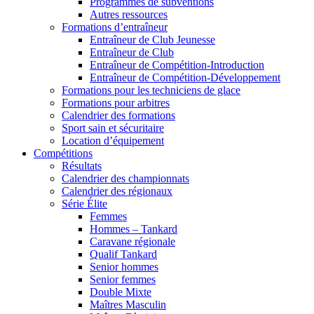
Programmes de subventions
Autres ressources
Formations d’entraîneur
Entraîneur de Club Jeunesse
Entraîneur de Club
Entraîneur de Compétition-Introduction
Entraîneur de Compétition-Développement
Formations pour les techniciens de glace
Formations pour arbitres
Calendrier des formations
Sport sain et sécuritaire
Location d’équipement
Compétitions
Résultats
Calendrier des championnats
Calendrier des régionaux
Série Élite
Femmes
Hommes – Tankard
Caravane régionale
Qualif Tankard
Senior hommes
Senior femmes
Double Mixte
Maîtres Masculin