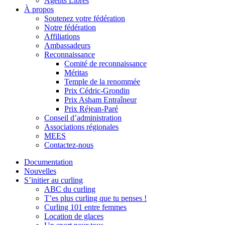
Agents Libres
À propos
Soutenez votre fédération
Notre fédération
Affiliations
Ambassadeurs
Reconnaissance
Comité de reconnaissance
Méritas
Temple de la renommée
Prix Cédric-Grondin
Prix Asham Entraîneur
Prix Réjean-Paré
Conseil d’administration
Associations régionales
MEES
Contactez-nous
Documentation
Nouvelles
S’initier au curling
ABC du curling
T’es plus curling que tu penses !
Curling 101 entre femmes
Location de glaces