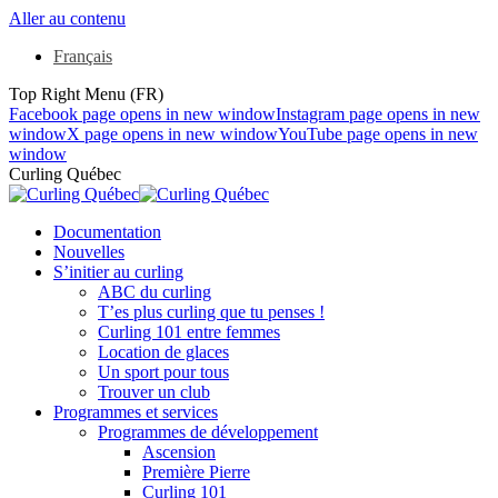
Aller au contenu
Français
Top Right Menu (FR)
Facebook page opens in new window
Instagram page opens in new
window
X page opens in new window
YouTube page opens in new
window
Curling Québec
Documentation
Nouvelles
S’initier au curling
ABC du curling
T’es plus curling que tu penses !
Curling 101 entre femmes
Location de glaces
Un sport pour tous
Trouver un club
Programmes et services
Programmes de développement
Ascension
Première Pierre
Curling 101