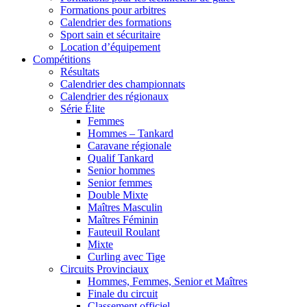
Formations pour arbitres
Calendrier des formations
Sport sain et sécuritaire
Location d’équipement
Compétitions
Résultats
Calendrier des championnats
Calendrier des régionaux
Série Élite
Femmes
Hommes – Tankard
Caravane régionale
Qualif Tankard
Senior hommes
Senior femmes
Double Mixte
Maîtres Masculin
Maîtres Féminin
Fauteuil Roulant
Mixte
Curling avec Tige
Circuits Provinciaux
Hommes, Femmes, Senior et Maîtres
Finale du circuit
Classement officiel