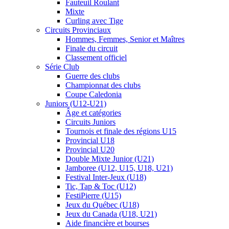
Fauteuil Roulant
Mixte
Curling avec Tige
Circuits Provinciaux
Hommes, Femmes, Senior et Maîtres
Finale du circuit
Classement officiel
Série Club
Guerre des clubs
Championnat des clubs
Coupe Caledonia
Juniors (U12-U21)
Âge et catégories
Circuits Juniors
Tournois et finale des régions U15
Provincial U18
Provincial U20
Double Mixte Junior (U21)
Jamboree (U12, U15, U18, U21)
Festival Inter-Jeux (U18)
Tic, Tap & Toc (U12)
FestiPierre (U15)
Jeux du Québec (U18)
Jeux du Canada (U18, U21)
Aide financière et bourses