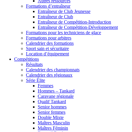
Autres ressources
Formations d’entraîneur
Entraîneur de Club Jeunesse
Entraîneur de Club
Entraîneur de Compétition-Introduction
Entraîneur de Compétition-Développement
Formations pour les techniciens de glace
Formations pour arbitres
Calendrier des formations
Sport sain et sécuritaire
Location d’équipement
Compétitions
Résultats
Calendrier des championnats
Calendrier des régionaux
Série Élite
Femmes
Hommes – Tankard
Caravane régionale
Qualif Tankard
Senior hommes
Senior femmes
Double Mixte
Maîtres Masculin
Maîtres Féminin