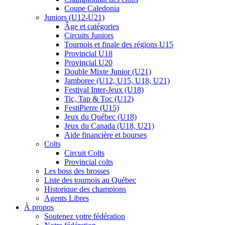
Coupe Caledonia
Juniors (U12-U21)
Âge et catégories
Circuits Juniors
Tournois et finale des régions U15
Provincial U18
Provincial U20
Double Mixte Junior (U21)
Jamboree (U12, U15, U18, U21)
Festival Inter-Jeux (U18)
Tic, Tap & Toc (U12)
FestiPierre (U15)
Jeux du Québec (U18)
Jeux du Canada (U18, U21)
Aide financière et bourses
Colts
Circuit Colts
Provincial colts
Les boss des brosses
Liste des tournois au Québec
Historique des champions
Agents Libres
À propos
Soutenez votre fédération