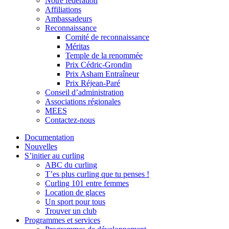
Notre fédération
Affiliations
Ambassadeurs
Reconnaissance
Comité de reconnaissance
Méritas
Temple de la renommée
Prix Cédric-Grondin
Prix Asham Entraîneur
Prix Réjean-Paré
Conseil d’administration
Associations régionales
MEES
Contactez-nous
Documentation
Nouvelles
S’initier au curling
ABC du curling
T’es plus curling que tu penses !
Curling 101 entre femmes
Location de glaces
Un sport pour tous
Trouver un club
Programmes et services