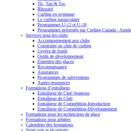
Tic, Tap & Toc
Blizzard
Curling en gymnase
Le curling parascolaire
Programmes U-12 et U-18
Programmes présentés par Curling Canada : Applicat
Services pour les clubs
Accompagnement aux clubs
Construire un club de curling
Levées de fonds
Outils de développement
Entretien des glaces
Reconnaissance
Assurances
Programmes de subventions
Autres ressources
Formations d’entraîneur
Entraîneur de Club Jeunesse
Entraîneur de Club
Entraîneur de Compétition-Introduction
Entraîneur de Compétition-Développement
Formations pour les techniciens de glace
Formations pour arbitres
Calendrier des formations
Sport sain et sécuritaire