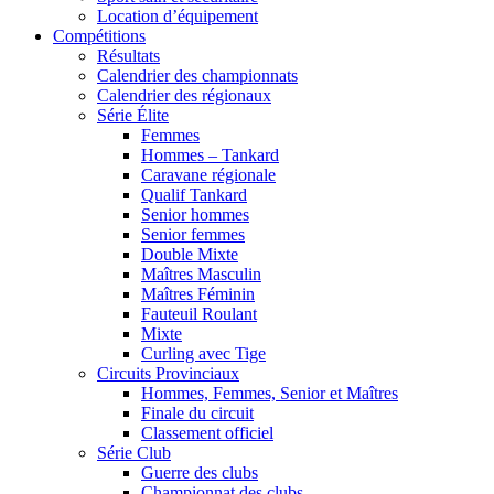
Location d’équipement
Compétitions
Résultats
Calendrier des championnats
Calendrier des régionaux
Série Élite
Femmes
Hommes – Tankard
Caravane régionale
Qualif Tankard
Senior hommes
Senior femmes
Double Mixte
Maîtres Masculin
Maîtres Féminin
Fauteuil Roulant
Mixte
Curling avec Tige
Circuits Provinciaux
Hommes, Femmes, Senior et Maîtres
Finale du circuit
Classement officiel
Série Club
Guerre des clubs
Championnat des clubs