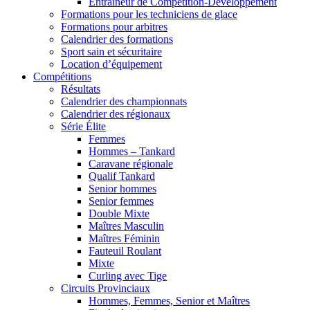
Entraîneur de Compétition-Développement
Formations pour les techniciens de glace
Formations pour arbitres
Calendrier des formations
Sport sain et sécuritaire
Location d’équipement
Compétitions
Résultats
Calendrier des championnats
Calendrier des régionaux
Série Élite
Femmes
Hommes – Tankard
Caravane régionale
Qualif Tankard
Senior hommes
Senior femmes
Double Mixte
Maîtres Masculin
Maîtres Féminin
Fauteuil Roulant
Mixte
Curling avec Tige
Circuits Provinciaux
Hommes, Femmes, Senior et Maîtres