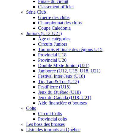
Finale du circuit
Classement officiel
Série Club
Guerre des clubs
Championnat des clubs
Coupe Caledonia
Juniors (U12-U21)
Âge et catégories
Circuits Juniors
Tournois et finale des régions U15
Provincial U18
Provincial U20
Double Mixte Junior (U21)
Jamboree (U12, U15, U18, U21)
Festival Inter-Jeux (U18)
Tic, Tap & Toc (U12)
FestiPierre (U15)
Jeux du Québec (U18)
Jeux du Canada (U18, U21)
Aide financière et bourses
Colts
Circuit Colts
Provincial colts
Les boss des brosses
Liste des tournois au Québec