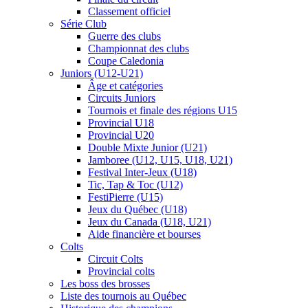
Classement officiel
Série Club
Guerre des clubs
Championnat des clubs
Coupe Caledonia
Juniors (U12-U21)
Âge et catégories
Circuits Juniors
Tournois et finale des régions U15
Provincial U18
Provincial U20
Double Mixte Junior (U21)
Jamboree (U12, U15, U18, U21)
Festival Inter-Jeux (U18)
Tic, Tap & Toc (U12)
FestiPierre (U15)
Jeux du Québec (U18)
Jeux du Canada (U18, U21)
Aide financière et bourses
Colts
Circuit Colts
Provincial colts
Les boss des brosses
Liste des tournois au Québec