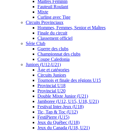
Maîtres Féminin
Fauteuil Roulant
Mixte
Curling avec Tige
Circuits Provinciaux
Hommes, Femmes, Senior et Maîtres
Finale du circuit
Classement officiel
Série Club
Guerre des clubs
Championnat des clubs
Coupe Caledonia
Juniors (U12-U21)
Âge et catégories
Circuits Juniors
Tournois et finale des régions U15
Provincial U18
Provincial U20
Double Mixte Junior (U21)
Jamboree (U12, U15, U18, U21)
Festival Inter-Jeux (U18)
Tic, Tap & Toc (U12)
FestiPierre (U15)
Jeux du Québec (U18)
Jeux du Canada (U18, U21)