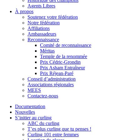
Historique des champions
Agents Libres
À propos
Soutenez votre fédération
Notre fédération
Affiliations
Ambassadeurs
Reconnaissance
Comité de reconnaissance
Méritas
Temple de la renommée
Prix Cédric-Grondin
Prix Asham Entraîneur
Prix Réjean-Paré
Conseil d’administration
Associations régionales
MEES
Contactez-nous
Documentation
Nouvelles
S’initier au curling
ABC du curling
T’es plus curling que tu penses !
Curling 101 entre femmes