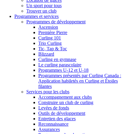
Location de glaces
Un sport pour tous
Trouver un club
Programmes et services
Programmes de développement
Ascension
Première Pierre
Curling 101
Trio Curling
Tic, Tap & Toc
Blizzard
Curling en gymnase
Le curling parascolaire
Programmes U-12 et U-18
Programmes présentés par Curling Canada :
Application habiletés en Curling et Étoiles
filantes
Services pour les clubs
Accompagnement aux clubs
Construire un club de curling
Levées de fonds
Outils de développement
Entretien des glaces
Reconnaissance
Assurances