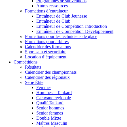
Programmes de subventions
Autres ressources
Formations d’entraîneur
Entraîneur de Club Jeunesse
Entraîneur de Club
Entraîneur de Compétition-Introduction
Entraîneur de Compétition-Développement
Formations pour les techniciens de glace
Formations pour arbitres
Calendrier des formations
Sport sain et sécuritaire
Location d’équipement
Compétitions
Résultats
Calendrier des championnats
Calendrier des régionaux
Série Élite
Femmes
Hommes – Tankard
Caravane régionale
Qualif Tankard
Senior hommes
Senior femmes
Double Mixte
Maîtres Masculin