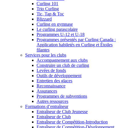
Curling 101
Trio Curling
Tic, Tap & Toc
Blizzard
Curling en gymnase
Le curling parascolaire
Programmes U-12 et U-18
Programmes présentés par Curling Canada :
Application habiletés en Curling et Étoiles
filantes
Services pour les clubs
Accompagnement aux clubs
Construire un club de curling
Levées de fonds
Outils de développement
Entretien des glaces
Reconnaissance
Assurances
Programmes de subventions
Autres ressources
Formations d’entraîneur
Entraîneur de Club Jeunesse
Entraîneur de Club
Entraîneur de Compétition-Introduction
Entraîneur de Compétition-Développement