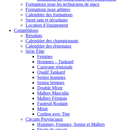
Formations pour les techniciens de glace
Formations pour arbitres
Calendrier des formations
Sport sain et sécuritaire
Location d’équipement
Compétitions
Résultats
Calendrier des championnats
Calendrier des régionaux
Série Élite
Femmes
Hommes – Tankard
Caravane régionale
Qualif Tankard
Senior hommes
Senior femmes
Double Mixte
Maîtres Masculin
Maîtres Féminin
Fauteuil Roulant
Mixte
Curling avec Tige
Circuits Provinciaux
Hommes, Femmes, Senior et Maîtres
Finale du circuit