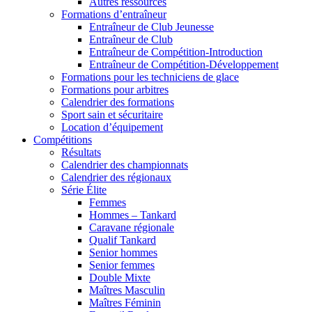
Autres ressources
Formations d’entraîneur
Entraîneur de Club Jeunesse
Entraîneur de Club
Entraîneur de Compétition-Introduction
Entraîneur de Compétition-Développement
Formations pour les techniciens de glace
Formations pour arbitres
Calendrier des formations
Sport sain et sécuritaire
Location d’équipement
Compétitions
Résultats
Calendrier des championnats
Calendrier des régionaux
Série Élite
Femmes
Hommes – Tankard
Caravane régionale
Qualif Tankard
Senior hommes
Senior femmes
Double Mixte
Maîtres Masculin
Maîtres Féminin