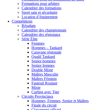
Formations pour arbitres
Calendrier des formations
Sport sain et sécuritaire
Location d’équipement
Compétitions
Résultats
Calendrier des championnats
Calendrier des régionaux
Série Élite
Femmes
Hommes – Tankard
Caravane régionale
Qualif Tankard
Senior hommes
Senior femmes
Double Mixte
Maîtres Masculin
Maîtres Féminin
Fauteuil Roulant
Mixte
Curling avec Tige
Circuits Provinciaux
Hommes, Femmes, Senior et Maîtres
Finale du circuit
Classement officiel