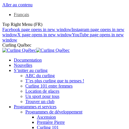
Aller au contenu
Français
Top Right Menu (FR)
Facebook page opens in new window
Instagram page opens in new
window
X page opens in new window
YouTube page opens in new
window
Curling Québec
Documentation
Nouvelles
S’initier au curling
ABC du curling
T’es plus curling que tu penses !
Curling 101 entre femmes
Location de glaces
Un sport pour tous
Trouver un club
Programmes et services
Programmes de développement
Ascension
Première Pierre
Curling 101