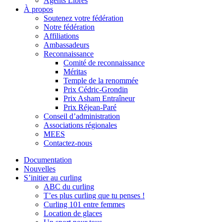
Agents Libres
À propos
Soutenez votre fédération
Notre fédération
Affiliations
Ambassadeurs
Reconnaissance
Comité de reconnaissance
Méritas
Temple de la renommée
Prix Cédric-Grondin
Prix Asham Entraîneur
Prix Réjean-Paré
Conseil d’administration
Associations régionales
MEES
Contactez-nous
Documentation
Nouvelles
S’initier au curling
ABC du curling
T’es plus curling que tu penses !
Curling 101 entre femmes
Location de glaces