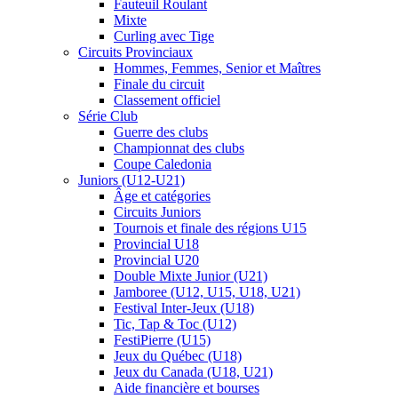
Fauteuil Roulant
Mixte
Curling avec Tige
Circuits Provinciaux
Hommes, Femmes, Senior et Maîtres
Finale du circuit
Classement officiel
Série Club
Guerre des clubs
Championnat des clubs
Coupe Caledonia
Juniors (U12-U21)
Âge et catégories
Circuits Juniors
Tournois et finale des régions U15
Provincial U18
Provincial U20
Double Mixte Junior (U21)
Jamboree (U12, U15, U18, U21)
Festival Inter-Jeux (U18)
Tic, Tap & Toc (U12)
FestiPierre (U15)
Jeux du Québec (U18)
Jeux du Canada (U18, U21)
Aide financière et bourses