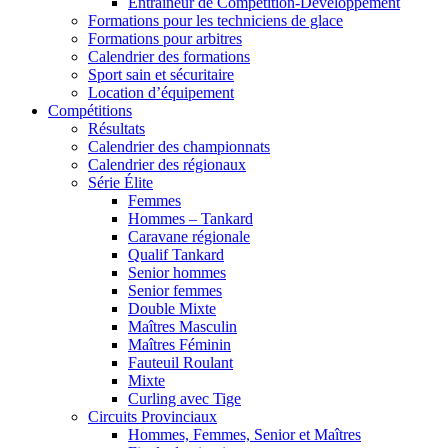
Entraîneur de Compétition-Développement
Formations pour les techniciens de glace
Formations pour arbitres
Calendrier des formations
Sport sain et sécuritaire
Location d’équipement
Compétitions
Résultats
Calendrier des championnats
Calendrier des régionaux
Série Élite
Femmes
Hommes – Tankard
Caravane régionale
Qualif Tankard
Senior hommes
Senior femmes
Double Mixte
Maîtres Masculin
Maîtres Féminin
Fauteuil Roulant
Mixte
Curling avec Tige
Circuits Provinciaux
Hommes, Femmes, Senior et Maîtres