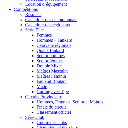
Location d’équipement
Compétitions
Résultats
Calendrier des championnats
Calendrier des régionaux
Série Élite
Femmes
Hommes – Tankard
Caravane régionale
Qualif Tankard
Senior hommes
Senior femmes
Double Mixte
Maîtres Masculin
Maîtres Féminin
Fauteuil Roulant
Mixte
Curling avec Tige
Circuits Provinciaux
Hommes, Femmes, Senior et Maîtres
Finale du circuit
Classement officiel
Série Club
Guerre des clubs
Championnat des clubs