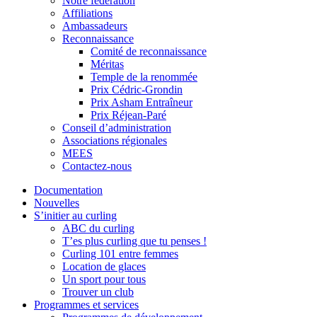
Notre fédération
Affiliations
Ambassadeurs
Reconnaissance
Comité de reconnaissance
Méritas
Temple de la renommée
Prix Cédric-Grondin
Prix Asham Entraîneur
Prix Réjean-Paré
Conseil d’administration
Associations régionales
MEES
Contactez-nous
Documentation
Nouvelles
S’initier au curling
ABC du curling
T’es plus curling que tu penses !
Curling 101 entre femmes
Location de glaces
Un sport pour tous
Trouver un club
Programmes et services