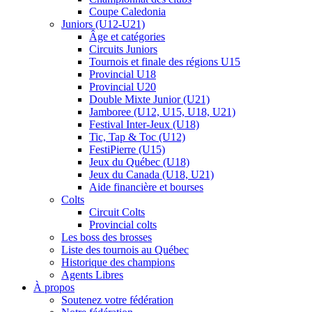
Coupe Caledonia
Juniors (U12-U21)
Âge et catégories
Circuits Juniors
Tournois et finale des régions U15
Provincial U18
Provincial U20
Double Mixte Junior (U21)
Jamboree (U12, U15, U18, U21)
Festival Inter-Jeux (U18)
Tic, Tap & Toc (U12)
FestiPierre (U15)
Jeux du Québec (U18)
Jeux du Canada (U18, U21)
Aide financière et bourses
Colts
Circuit Colts
Provincial colts
Les boss des brosses
Liste des tournois au Québec
Historique des champions
Agents Libres
À propos
Soutenez votre fédération