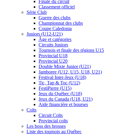
Finale du circuit
Classement officiel
Série Club
Guerre des clubs
Championnat des clubs
Coupe Caledonia
Juniors (U12-U21)
Âge et catégories
Circuits Juniors
Tournois et finale des régions U15
Provincial U18
Provincial U20
Double Mixte Junior (U21)
Jamboree (U12, U15, U18, U21)
Festival Inter-Jeux (U18)
Tic, Tap & Toc (U12)
FestiPierre (U15)
Jeux du Québec (U18)
Jeux du Canada (U18, U21)
Aide financière et bourses
Colts
Circuit Colts
Provincial colts
Les boss des brosses
Liste des tournois au Québec