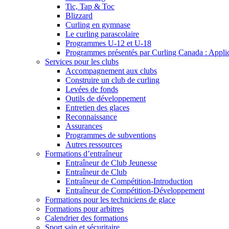
Tic, Tap & Toc
Blizzard
Curling en gymnase
Le curling parascolaire
Programmes U-12 et U-18
Programmes présentés par Curling Canada : Applicat
Services pour les clubs
Accompagnement aux clubs
Construire un club de curling
Levées de fonds
Outils de développement
Entretien des glaces
Reconnaissance
Assurances
Programmes de subventions
Autres ressources
Formations d’entraîneur
Entraîneur de Club Jeunesse
Entraîneur de Club
Entraîneur de Compétition-Introduction
Entraîneur de Compétition-Développement
Formations pour les techniciens de glace
Formations pour arbitres
Calendrier des formations
Sport sain et sécuritaire