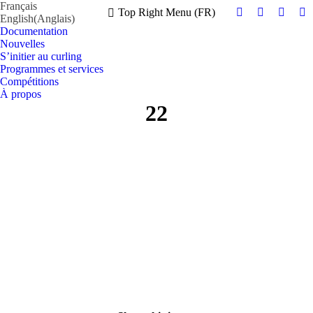
Français
Top Right Menu (FR)
English
(
Anglais
)
Facebook
Instagram
X
Y
Documentation
page
page
page
pa
Nouvelles
opens
opens
opens
op
S’initier au curling
in
in
in
in
Programmes et services
new
new
new
n
Compétitions
À propos
window
window
windo
w
22