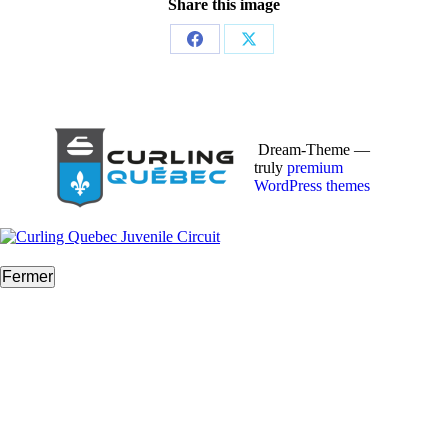
Share this image
Partager
Partager
sur
sur
Facebook
X
Dream-Theme —
truly
premium
WordPress themes
Fermer